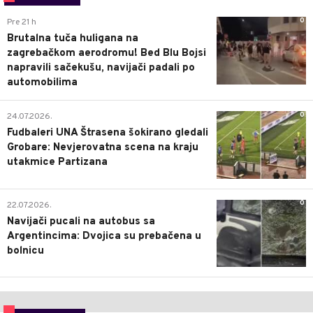
0
Pre 21 h
Brutalna tuča huligana na
zagrebačkom aerodromu! Bed Blu Bojsi
napravili sačekušu, navijači padali po
automobilima
0
24.07.2026.
Fudbaleri UNA Štrasena šokirano gledali
Grobare: Nevjerovatna scena na kraju
utakmice Partizana
0
22.07.2026.
Navijači pucali na autobus sa
Argentincima: Dvojica su prebačena u
bolnicu