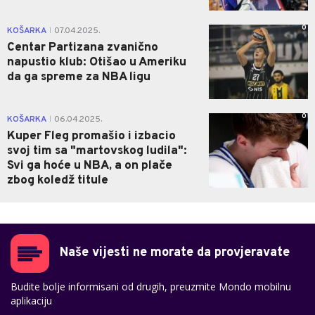
0
KOŠARKA
07.04.2025.
|
Centar Partizana zvanično
napustio klub: Otišao u Ameriku
da ga spreme za NBA ligu
0
KOŠARKA
06.04.2025.
|
Kuper Fleg promašio i izbacio
svoj tim sa "martovskog ludila":
Svi ga hoće u NBA, a on plače
zbog koledž titule
Naše vijesti ne morate da provjeravate
Budite bolje informisani od drugih, preuzmite Mondo mobilnu
aplikaciju