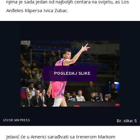
njima je sada jedan od najboljih centara na svijetu, as Los
Anđeles Klipersa Ivica Zubac.
POGLEDAJ SLIKE
IZVOR: MN PRESS
Br. slika: 5
Jelavić će u Americi sarađivati sa trenerom Markom