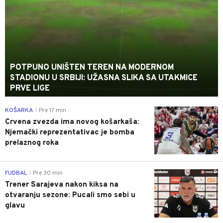
POTPUNO UNIŠTEN TEREN NA MODERNOM
STADIONU U SRBIJI: UŽASNA SLIKA SA UTAKMICE
PRVE LIGE
0
KOŠARKA
Pre 17 min
|
Crvena zvezda ima novog košarkaša:
Njemački reprezentativac je bomba
prelaznog roka
0
FUDBAL
Pre 30 min
|
Trener Sarajeva nakon kiksa na
otvaranju sezone: Pucali smo sebi u
glavu