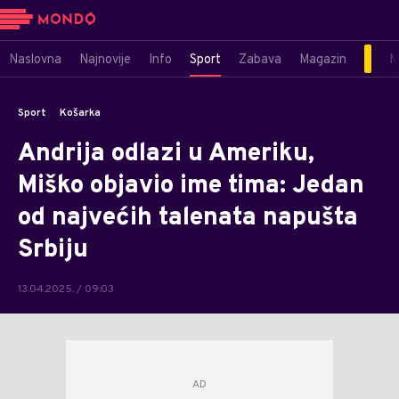
Naslovna
Najnovije
Info
Sport
Zabava
Magazin
M
Sport
Košarka
Andrija odlazi u Ameriku,
Miško objavio ime tima: Jedan
od najvećih talenata napušta
Srbiju
13.04.2025. / 09:03