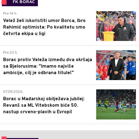
FK BORAC
0
Pre 14 h
Velež želi iskoristiti umor Borca, Ibro
Rahimić optimista: Po kvalitetu smo
četvrta ekipa u ligi
0
Pre 23 h
Borac protiv Veleža između dva okršaja
sa Bjelorusima: "Imamo najviše
ambicije, cilj je odbrana titule!"
0
07.08.2026.
Borac u Mađarskoj obilježava jubilej:
Revanš sa ML Vitebskom biće 50.
nastup crveno-plavih u Evropi!