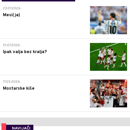
0
23.07.2026.
Mesi(ja)
2
15.07.2026.
Ipak valja bez kralja?
0
17.05.2026.
Mostarske kiše
NAVIJAČI