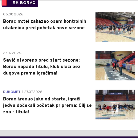
RK BORAC
0
05.08.2026.
Borac m:tel zakazao osam kontrolnih
utakmica pred početak nove sezone
0
27.07.2026.
Savić otvoreno pred start sezone:
Borac napada titulu, klub ulazi bez
dugova prema igračima!
0
RUKOMET
27.07.2026.
|
Borac krenuo jako od starta, igrači
jedva dočekali početak priprema: Cilj se
zna - titula!