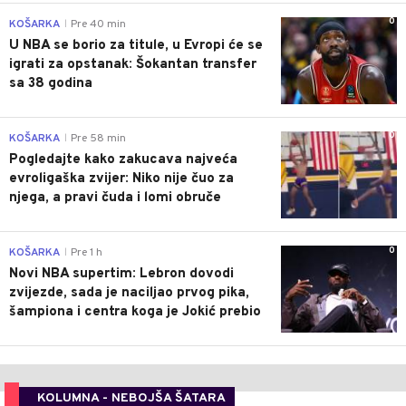
0
KOŠARKA
Pre 40 min
|
U NBA se borio za titule, u Evropi će se
igrati za opstanak: Šokantan transfer
sa 38 godina
0
KOŠARKA
Pre 58 min
|
Pogledajte kako zakucava najveća
evroligaška zvijer: Niko nije čuo za
njega, a pravi čuda i lomi obruče
0
KOŠARKA
Pre 1 h
|
Novi NBA supertim: Lebron dovodi
zvijezde, sada je naciljao prvog pika,
šampiona i centra koga je Jokić prebio
KOLUMNA - NEBOJŠA ŠATARA