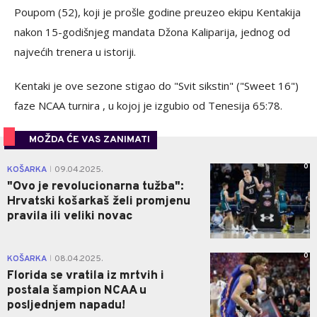
Poupom (52), koji je prošle godine preuzeo ekipu Kentakija
nakon 15-godišnjeg mandata Džona Kaliparija, jednog od
najvećih trenera u istoriji.
Kentaki je ove sezone stigao do "Svit sikstin" ("Sweet 16")
faze NCAA turnira , u kojoj je izgubio od Tenesija 65:78.
MOŽDA ĆE VAS ZANIMATI
0
KOŠARKA
09.04.2025.
|
"Ovo je revolucionarna tužba":
Hrvatski košarkaš želi promjenu
pravila ili veliki novac
0
KOŠARKA
08.04.2025.
|
Florida se vratila iz mrtvih i
postala šampion NCAA u
posljednjem napadu!