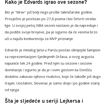
Kako je Edvards igrao ove sezone?
Bio je "Mrav" još bolji nego prošle takmičarske godine.
Prosječno je postizao po 27,6 poena i bio četvrti strelac
lige. U svojoj petoj NBA sezoni nastavio je da napreduje i
da podiže svoje brojeve, pa je sigurno da će veoma brzo
ući u najužu konkurenciju za MVP priznanje.
Edvards je minulog ljeta u Parizu postao olimpijski šampion
sa reprezentacijom Sjedinjenih Država, a ovog avgusta
napuniće tek 24 godine. Pred njim su sezone i sezone
dominacije i sigurno je da je i ovim gestom ka Dončiću
dodatno zakuvao njihovo rivalstvo, koje će takođe još dugo
trajati. Uostalom, Slovenac je samo dvije i po godine stariji
od njega.
Šta je sljedeće u seriji Lejkersa i