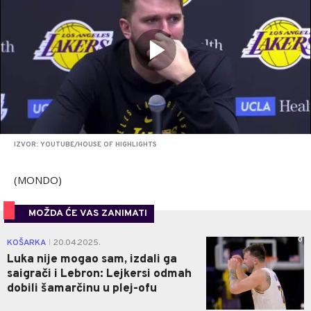
IZVOR: YOUTUBE/HOUSE OF HIGHLIGHTS
(MONDO)
MOŽDA ĆE VAS ZANIMATI
0
KOŠARKA
20.04.2025.
|
Luka nije mogao sam, izdali ga
saigrači i Lebron: Lejkersi odmah
dobili šamarčinu u plej-ofu