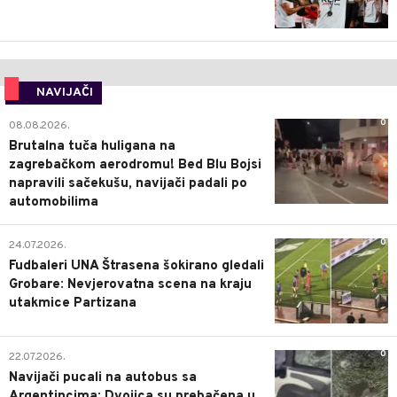
NAVIJAČI
0
08.08.2026.
Brutalna tuča huligana na
zagrebačkom aerodromu! Bed Blu Bojsi
napravili sačekušu, navijači padali po
automobilima
0
24.07.2026.
Fudbaleri UNA Štrasena šokirano gledali
Grobare: Nevjerovatna scena na kraju
utakmice Partizana
0
22.07.2026.
Navijači pucali na autobus sa
Argentincima: Dvojica su prebačena u