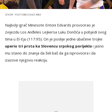
IZVOR: YOUTUBE/CHAZ NBA
Najbolji igrač Minesote Entoni Edvards provocirao je
zvijezdu Los Anđeles Lejkersa Luku Dončića u pobjedi svog
tima u El-Eju (117:95). On je poslije jedne ubačene trojke
uperio tri prsta ka Slovencu srpskog porijekla
i jasno
mu stavio do znanja da želi baš da ga isprovocira i da
izazove njegovu reakciju.