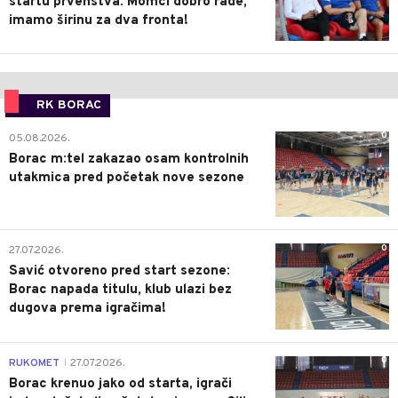
startu prvenstva: Momci dobro rade,
imamo širinu za dva fronta!
RK BORAC
0
05.08.2026.
Borac m:tel zakazao osam kontrolnih
utakmica pred početak nove sezone
0
27.07.2026.
Savić otvoreno pred start sezone:
Borac napada titulu, klub ulazi bez
dugova prema igračima!
0
RUKOMET
27.07.2026.
|
Borac krenuo jako od starta, igrači