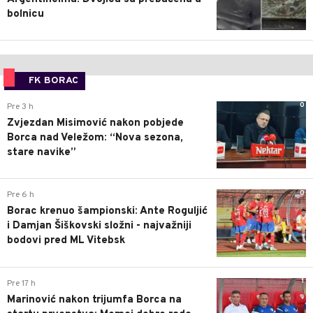
bolnicu
FK BORAC
0
Pre 3 h
Zvjezdan Misimović nakon pobjede
Borca nad Veležom: “Nova sezona,
stare navike”
0
Pre 6 h
Borac krenuo šampionski: Ante Roguljić
i Damjan Šiškovski složni - najvažniji
bodovi pred ML Vitebsk
1
Pre 17 h
Marinović nakon trijumfa Borca na