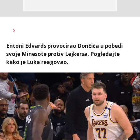
Nebojša
AUTOR
0
Šatara
Entoni Edvards provocirao Dončića u pobedi
svoje Minesote protiv Lejkersa. Pogledajte
kako je Luka reagovao.