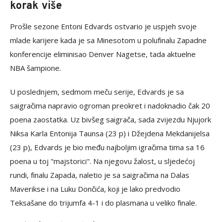
korak više
Prošle sezone Entoni Edvards ostvario je uspjeh svoje
mlade karijere kada je sa Minesotom u polufinalu Zapadne
konferencije eliminisao Denver Nagetse, tada aktuelne
NBA šampione.
U poslednjem, sedmom meču serije, Edvards je sa
saigračima napravio ogroman preokret i nadoknadio čak 20
poena zaostatka. Uz bivšeg saigrača, sada zvijezdu Njujork
Niksa Karla Entonija Taunsa (23 p) i Džejdena Mekdanijelsa
(23 p), Edvards je bio među najboljim igračima tima sa 16
poena u toj "majstorici". Na njegovu žalost, u sljedećoj
rundi, finalu Zapada, naletio je sa saigračima na Dalas
Maverikse i na Luku Dončića, koji je lako predvodio
Teksašane do trijumfa 4-1 i do plasmana u veliko finale.