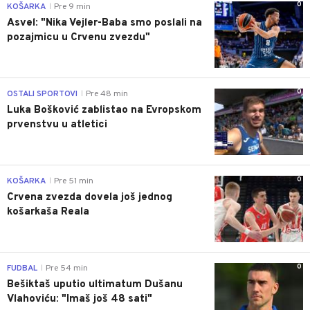
0
KOŠARKA
Pre 9 min
|
Asvel: "Nika Vejler-Baba smo poslali na
pozajmicu u Crvenu zvezdu"
0
OSTALI SPORTOVI
Pre 48 min
|
Luka Bošković zablistao na Evropskom
prvenstvu u atletici
0
KOŠARKA
Pre 51 min
|
Crvena zvezda dovela još jednog
košarkaša Reala
0
FUDBAL
Pre 54 min
|
Bešiktaš uputio ultimatum Dušanu
Vlahoviću: "Imaš još 48 sati"