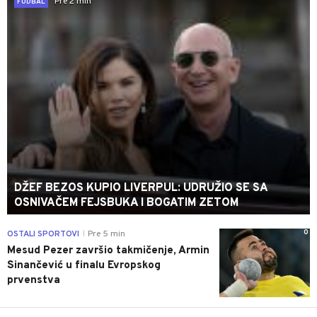
Pre 2 min
FUDBAL
DŽEF BEZOS KUPIO LIVERPUL: UDRUŽIO SE SA
OSNIVAČEM FEJSBUKA I BOGATIM ZETOM
0
OSTALI SPORTOVI
Pre 5 min
|
Mesud Pezer završio takmičenje, Armin
Sinančević u finalu Evropskog
prvenstva