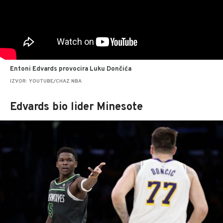
Entoni Edvards provocira Luku Dončića
IZVOR: YOUTUBE/CHAZ NBA
Edvards bio lider Minesote