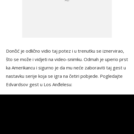
Dončić je odlično vidio taj potez i u trenutku se iznervirao,
što se može i vidjeti na video-snimku. Odmah je uperio prst
ka Amerikancu i sigurno je da mu neće zaboraviti taj gest u
nastavku serije koja se igra na četiri pobjede. Pogledajte
Edvardsov gest u Los Anđelesu: