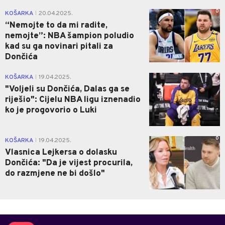
0
KOŠARKA
20.04.2025.
|
“Nemojte to da mi radite,
nemojte”: NBA šampion poludio
kad su ga novinari pitali za
Dončića
0
KOŠARKA
19.04.2025.
|
"Voljeli su Dončića, Dalas ga se
riješio": Cijelu NBA ligu iznenadio
ko je progovorio o Luki
0
KOŠARKA
19.04.2025.
|
Vlasnica Lejkersa o dolasku
Dončića: "Da je vijest procurila,
do razmjene ne bi došlo"