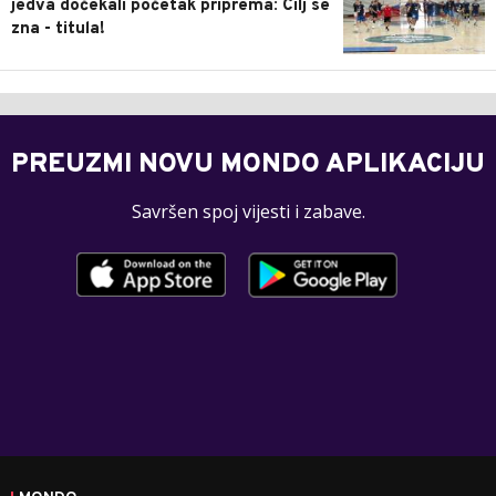
jedva dočekali početak priprema: Cilj se
zna - titula!
PREUZMI NOVU MONDO APLIKACIJU
Savršen spoj vijesti i zabave.