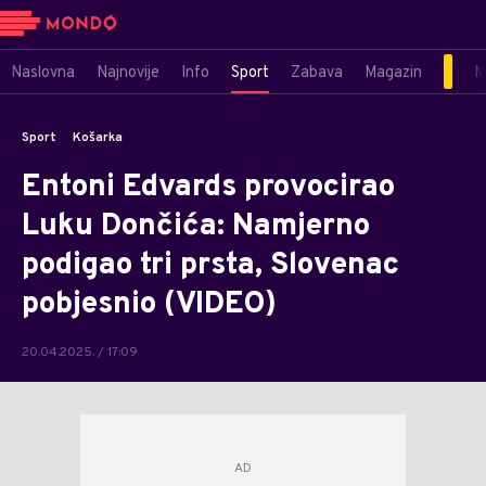
Naslovna
Najnovije
Info
Sport
Zabava
Magazin
M
Sport
Košarka
Entoni Edvards provocirao
Luku Dončića: Namjerno
podigao tri prsta, Slovenac
pobjesnio (VIDEO)
20.04.2025. / 17:09