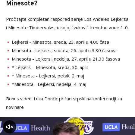
Minesote?
Pročitajte kompletan raspored serije Los Anđeles Lejkersa
i Minesote Timbervulvs, u kojoj "vukovi" trenutno vode 1-0.
Lejkersi - Minesota, sreda, 23. april u 4.00 časa
Minesota - Lejkersi, subota, 26. april u 3.30 časova
Minesota - Lejkersi, nedelja, 27. april u 21.30 časova
* Lejkersi - Minesota, sreda, 30. april
* Minesota - Lejkersi, petak, 2. maj
*Minesota - Lejkersi, nedelja, 4. maj
Bonus video: Luka Dončić pričao srpski na konferenciji za
novinare
zvuk