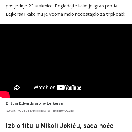
posljednje 22 utakmice. Pogledajte kako je igrao protiv
Lejkersa i kako mu je veoma malo nedostajalo za tripl-dabl:
Entoni Edvards protiv Lejkersa
IZVOR: YOUTUBE/MINNESOTA TIMBERWOLVES
Izbio titulu Nikoli Jokiću, sada hoće