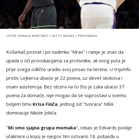
IZVOR: RONALD MARTINEZ / GETTY IMAGES / PROFIMEDIA
Košarkaš poznat i po nadimku "Mrav" i ranije je znao da
upada u oči provokacijama za protivnike, ali ovog puta je
prije svega odlično uradio svoj posao na terenu. U trijumfu
protiv Lejkersa ubacio je 22 poena, uz devet skokova i
osam asistencija. Bez obzira na to što je Luka ubacio 37
poena za domaće, nije mogao da se suprostavi u svemu
boljem timu
Krisa Finča
, jednog od "tvoraca" NBA
dominacije Nikole Jokića.
"
Mi smo sjajna grupa momaka
", rekao je Edvards poslije
utakmice u kojoj je njegov tim ostvario 18. pobjedu u