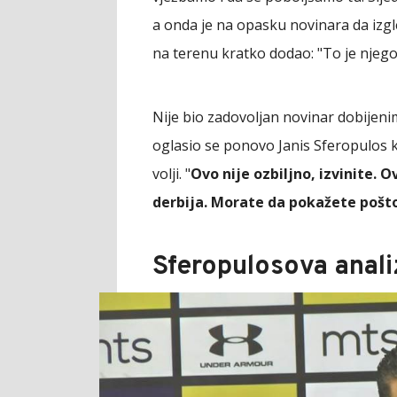
a onda je na opasku novinara da izgl
na terenu kratko dodao: "To je njego
Nije bio zadovoljan novinar dobije
oglasio se ponovo Janis Sferopulos 
volji. "
Ovo nije ozbiljno, izvinite. O
derbija. Morate da pokažete pošt
Sferopulosova anal