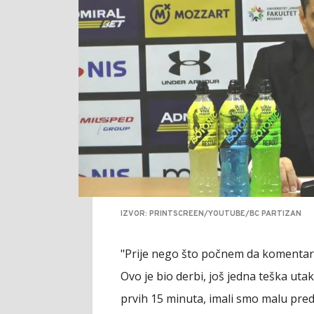
IZVOR: PRINTSCREEN/YOUTUBE/BC PARTIZAN
"Prije nego što počnem da komentari
Ovo je bio derbi, još jedna teška ut
prvih 15 minuta, imali smo malu pre