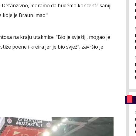
i. Defanzivno, moramo da budemo koncentrisaniji
e koje je Braun imao."
tosa na kraju utakmice. "Bio je svježiji, mogao je
tiže poene i kreira jer je bio svjež", završio je