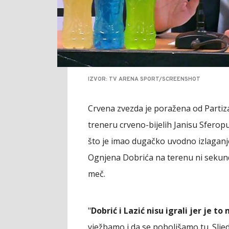
IZVOR: TV ARENA SPORT/SCREENSHOT
Crvena zvezda je poražena od Partiz
treneru crveno-bijelih Janisu Sferop
što je imao dugačko uvodno izlaganje
Ognjena Dobrića na terenu ni sekunde
meč.
"
Dobrić i Lazić nisu igrali jer je to
vježbamo i da se poboljšamo tu. Sljed