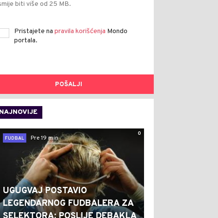
smije biti više od 25 MB.
Pristajete na
pravila korišćenja
Mondo
portala.
POŠALJI
NAJNOVIJE
0
Pre 19 min
FUDBAL
UGUGVAJ POSTAVIO
LEGENDARNOG FUDBALERA ZA
SELEKTORA: POSLIJE DEBAKLA