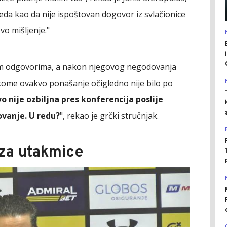
eda kao da nije ispoštovan dogovor iz svlačionice
vo mišljenje."
nim odgovorima, a nakon njegovog negodovanja
kome ovakvo ponašanje očigledno nije bilo po
vo nije ozbiljna pres konferencija poslije
ovanje. U redu?
", rekao je grčki stručnjak.
iza utakmice