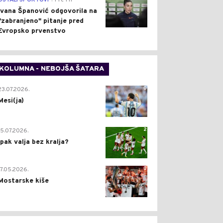
OSTALI SPORTOVI
Pre 1 h
Ivana Španović odgovorila na
"zabranjeno" pitanje pred
Evropsko prvenstvo
KOLUMNA - NEBOJŠA ŠATARA
0
23.07.2026.
Mesi(ja)
2
15.07.2026.
Ipak valja bez kralja?
0
17.05.2026.
Mostarske kiše