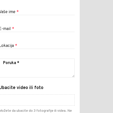
Vaše ime
*
E-mail
*
Lokacija
*
Ubacite video ili foto
Možete da ubacite do 3 fotografije ili videa. Ne