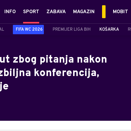
INFO
SPORT
ZABAVA
MAGAZIN
MOBIT
AL
FIFA WC 2026
PREMIJER LIGA BIH
KOŠARKA
R
jut zbog pitanja nakon
zbiljna konferencija,
je