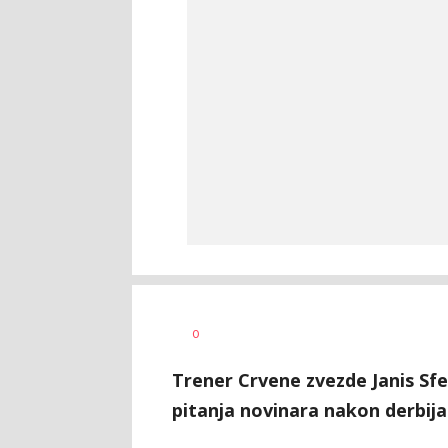
Nebojša
AUTOR
0
Šatara
Trener Crvene zvezde Janis Sfer
pitanja novinara nakon derbij