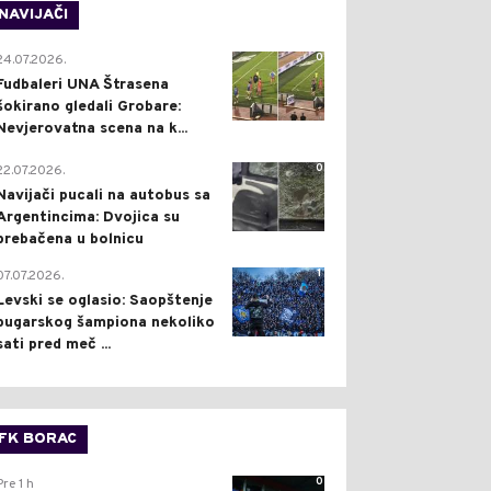
NAVIJAČI
0
24.07.2026.
Fudbaleri UNA Štrasena
šokirano gledali Grobare:
Nevjerovatna scena na k...
0
22.07.2026.
Navijači pucali na autobus sa
Argentincima: Dvojica su
prebačena u bolnicu
1
07.07.2026.
Levski se oglasio: Saopštenje
bugarskog šampiona nekoliko
sati pred meč ...
FK BORAC
0
Pre 1 h