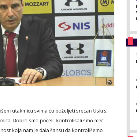
šem utakmicu svima ću poželjeti srećan Uskrs.
akmica. Dobro smo počeli, kontrolisali smo meč
dnost koja nam je dala šansu da kontrolišemo