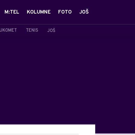
M:TEL
KOLUMNE
FOTO
JOŠ
UKOMET
TENIS
JOŠ