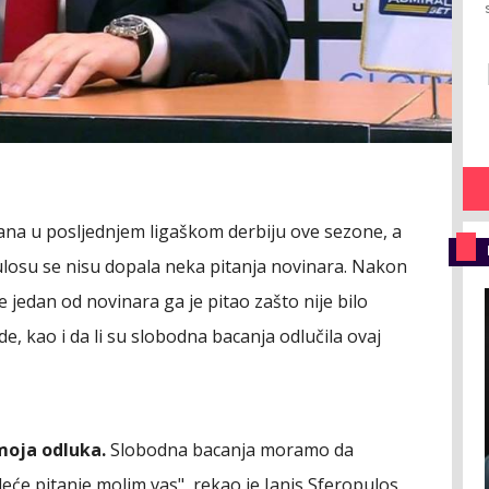
ana u posljednjem ligaškom derbiju ove sezone, a
ulosu se nisu dopala neka pitanja novinara. Nakon
 jedan od novinara ga je pitao zašto nije bilo
, kao i da li su slobodna bacanja odlučila ovaj
 moja odluka.
Slobodna bacanja moramo da
eće pitanje molim vas", rekao je Janis Sferopulos,