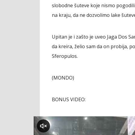
slobodne šuteve koje nismo pogodil
na kraju, da ne dozvolimo lake šutev
Upitan je i zašto je uveo Jaga Dos San
da kreira, želio sam da on probija, pos
Sferopulos.
(MONDO)
BONUS VIDEO:
klikni za zvuk