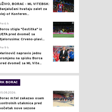
UŽIVO, BORAC - ML VITEBSK:
Banjalučani hvataju zalet za
plej-of Konferen...
0
Pre 6 h
Borcu stigla "čestitka" iz
UEFA pred dvomeč sa
Bjelorusima: Crveno-plavi...
0
Pre 9 h
Marinović napravio jednu
promjenu na spisku Borca
pred dvomeč sa ML Vite...
RK BORAC
0
05.08.2026.
Borac m:tel zakazao osam
kontrolnih utakmica pred
početak nove sezone