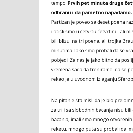
tempo.
Prvih pet minuta druge četv
odbranu i da pametno napadamo.
Partizan je poveo sa deset poena razlik
i otišli smo u četvrtu četvrtinu, ali 
bili blizu, na tri poena, ali trojka B
minutima. Iako smo probali da se vra
pobjedi. Za nas je jako bitno da posl
vremena sada da treniramo, da se po
rekao je u uvodnom izlaganju Sfero
Na pitanje šta misli da je bio prel
za tri i sa slobodnih bacanja nisu bili
bacanja, imali smo mnogo otvorenih š
reketu, mnogo puta su probali da ima