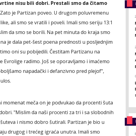
rtine nisu bili dobri. Prestali smo da čitamo
Zato je Partizan poveo. U drugom poluvremenu
e, ali smo se vratili i poveli. Imali smo seriju 13:1
mislim da smo se borili. Na pet minuta do kraja smo
rauna je dala pet-šest poena prednosti u posljednjim
timo oni su pobijedili. Čestitam Partizanu na
ije Evrolige radimo. Još se oporavljamo i imaćemo
boljšamo napadački i defanzivno pred plejof",
pulos.
omni momenat meča on je podvukao da procenti šuta
 dobri. "Mislim da naši procenti za tri i sa slobodnih
uteva i nismo dobro šutirali. Partizan je bio u
ju drugog i trećeg igraća unutra. Imali smo