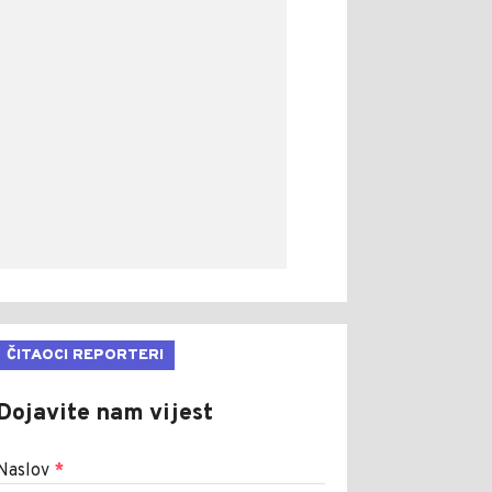
ČITAOCI REPORTERI
Dojavite nam vijest
Naslov
*