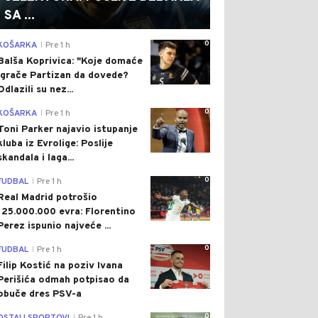
SA ...
0
KOŠARKA
Pre 1 h
|
Balša Koprivica: "Koje domaće
igrače Partizan da dovede?
Odlazili su nez...
0
KOŠARKA
Pre 1 h
|
Toni Parker najavio istupanje
kluba iz Evrolige: Poslije
skandala i laga...
0
FUDBAL
Pre 1 h
|
Real Madrid potrošio
125.000.000 evra: Florentino
Perez ispunio najveće ...
0
FUDBAL
Pre 1 h
|
Filip Kostić na poziv Ivana
Perišića odmah potpisao da
obuče dres PSV-a
0
|