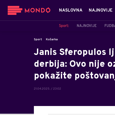
NASLOVNA
NAJNOVIJE
Sport:
NAJNOVIJE
FUDB
Sport
Košarka
Janis Sferopulos l
derbija: Ovo nije o
pokažite poštovan
21.04.2025. / 23:02