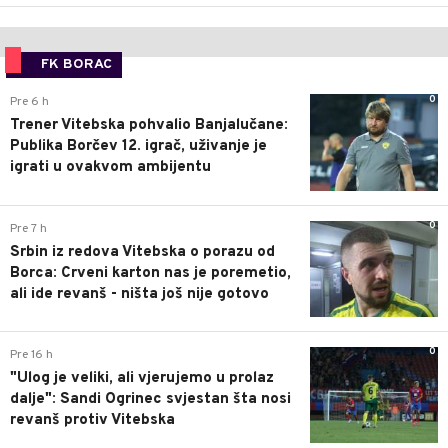
FK BORAC
0
Pre 6 h
Trener Vitebska pohvalio Banjalučane:
Publika Borčev 12. igrač, uživanje je
igrati u ovakvom ambijentu
0
Pre 7 h
Srbin iz redova Vitebska o porazu od
Borca: Crveni karton nas je poremetio,
ali ide revanš - ništa još nije gotovo
0
Pre 16 h
"Ulog je veliki, ali vjerujemo u prolaz
dalje": Sandi Ogrinec svjestan šta nosi
revanš protiv Vitebska