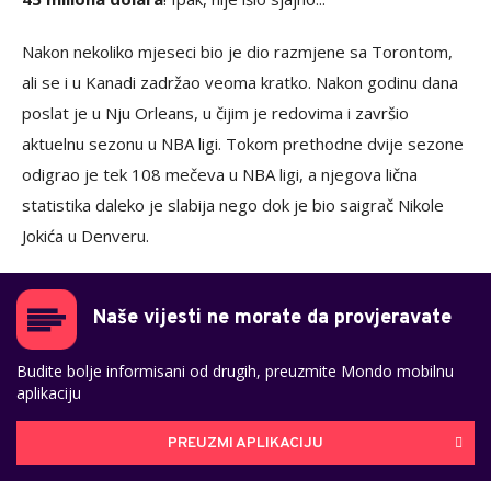
Nakon nekoliko mjeseci bio je dio razmjene sa Torontom,
ali se i u Kanadi zadržao veoma kratko. Nakon godinu dana
poslat je u Nju Orleans, u čijim je redovima i završio
aktuelnu sezonu u NBA ligi. Tokom prethodne dvije sezone
odigrao je tek 108 mečeva u NBA ligi, a njegova lična
statistika daleko je slabija nego dok je bio saigrač Nikole
Jokića u Denveru.
Naše vijesti ne morate da provjeravate
Budite bolje informisani od drugih, preuzmite Mondo mobilnu
aplikaciju
PREUZMI APLIKACIJU