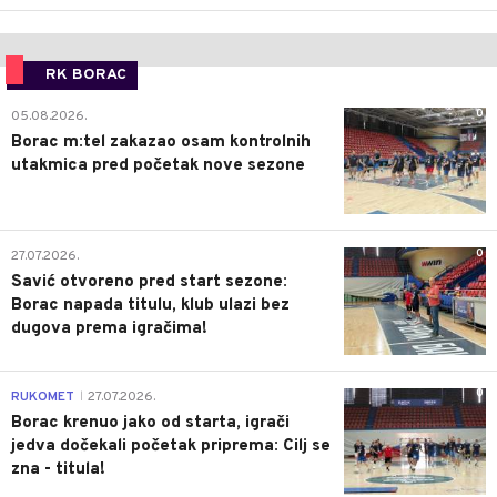
RK BORAC
0
05.08.2026.
Borac m:tel zakazao osam kontrolnih
utakmica pred početak nove sezone
0
27.07.2026.
Savić otvoreno pred start sezone:
Borac napada titulu, klub ulazi bez
dugova prema igračima!
0
RUKOMET
27.07.2026.
|
Borac krenuo jako od starta, igrači
jedva dočekali početak priprema: Cilj se
zna - titula!