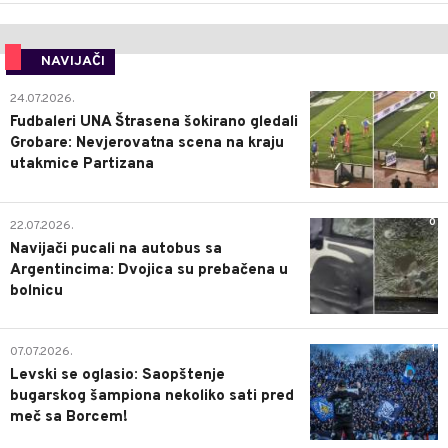
NAVIJAČI
0
24.07.2026.
Fudbaleri UNA Štrasena šokirano gledali
Grobare: Nevjerovatna scena na kraju
utakmice Partizana
0
22.07.2026.
Navijači pucali na autobus sa
Argentincima: Dvojica su prebačena u
bolnicu
1
07.07.2026.
Levski se oglasio: Saopštenje
bugarskog šampiona nekoliko sati pred
meč sa Borcem!