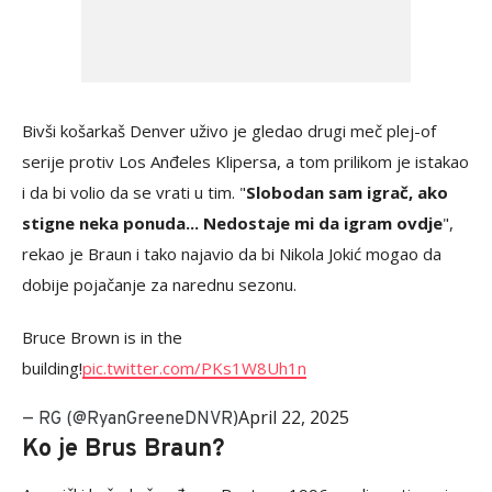
Bivši košarkaš Denver uživo je gledao drugi meč plej-of
serije protiv Los Anđeles Klipersa, a tom prilikom je istakao
i da bi volio da se vrati u tim. "
Slobodan sam igrač, ako
stigne neka ponuda... Nedostaje mi da igram ovdje
",
rekao je Braun i tako najavio da bi Nikola Jokić mogao da
dobije pojačanje za narednu sezonu.
Bruce Brown is in the
building!
pic.twitter.com/PKs1W8Uh1n
April 22, 2025
— RG (@RyanGreeneDNVR)
Ko je Brus Braun?