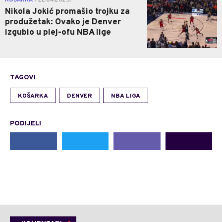
KOŠARKA
22.04.2025.
Nikola Jokić promašio trojku za
produžetak: Ovako je Denver
izgubio u plej-ofu NBA lige
TAGOVI
KOŠARKA
DENVER
NBA LIGA
PODIJELI