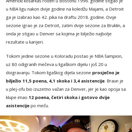
Američki košarkaš rođen u Bostonu 1996. godine stigao je
u NBA ligu nakon dvije godine na koledžu Majami, a Detroit
ga je izabrao kao 42. pika na draftu 2018. godine. Dvije
sezone igrao je za Detroit, zatim dvije sezone za Bruklin, a
onda je stigao u Denver sa kojima je bilježio najbolje
rezultate u karijeri.
Tokom jedine sezone u Koloradu postao je NBA šampion,
uz 80 odigranih mečeva u ligaškom dijelu i još 20 u
doigravanju. Tokom ligaškog dijela sezone
prosječno je
bilježio 11,5 poena, 4,1 skoka i 3,4 asistencije
. Braun je
u plej-ofu bio izuzetno važan za Denver, jer je kao opcija sa
klupe imao
12 poena, četiri skoka i gotovo dvije
asistencije
po meču.