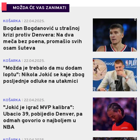
MOŽDA ĆE VAS ZANIMATI
0
KOŠARKA
22.04.2025.
|
Bogdan Bogdanović u strašnoj
krizi protiv Denvera: Na dva
meča bez poena, promašio svih
osam šuteva
0
KOŠARKA
22.04.2025.
|
"Možda je trebalo da mu dodam
loptu": Nikola Jokić se kaje zbog
posljednje odluke na utakmici
0
KOŠARKA
22.04.2025.
|
"Jokić je igrač MVP kalibra":
Ubacio 39, pobijedio Denver, pa
odmah govorio o najboljem u
NBA
0
|