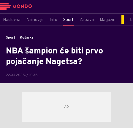
Naslovna
Najnovije
Info
Sport
Zabava
Magazin
M
Sport
Košarka
NBA šampion će biti prvo
pojačanje Nagetsa?
22.04.2025. / 10:38