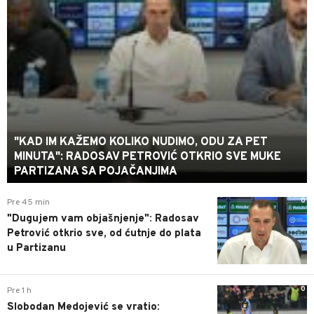
"KAD IM KAŽEMO KOLIKO NUDIMO, ODU ZA PET
MINUTA": RADOSAV PETROVIĆ OTKRIO SVE MUKE
PARTIZANA SA POJAČANJIMA
0
Pre 45 min
"Dugujem vam objašnjenje": Radosav
Petrović otkrio sve, od ćutnje do plata
u Partizanu
0
Pre 1 h
Slobodan Medojević se vratio: