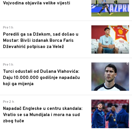
Vojvodina objavila velike vijesti
0
Pre 1 h
Poredili ga sa Džekom, sad došao u
Mostar: Bivši izdanak Borca Faris
Dževahirić potpisao za Velež
0
Pre 1 h
Turci odustali od Dušana Vlahovića:
Daju 10.000.000 godišnje napadaču
koji ga mijenja
0
Pre 2 h
Napadač Engleske u centru skandala:
Vratio se sa Mundijala i mora na sud
zbog tuče