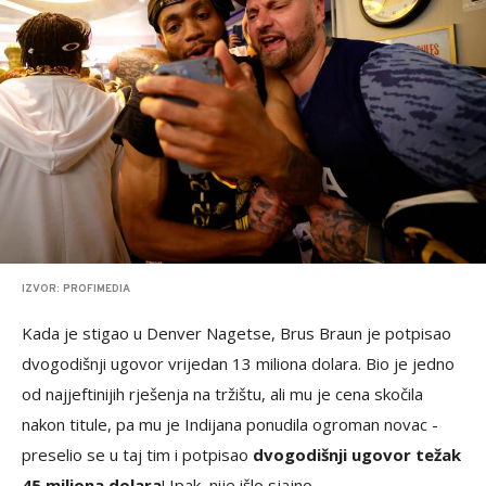
IZVOR: PROFIMEDIA
Kada je stigao u Denver Nagetse, Brus Braun je potpisao
dvogodišnji ugovor vrijedan 13 miliona dolara. Bio je jedno
od najjeftinijih rješenja na tržištu, ali mu je cena skočila
nakon titule, pa mu je Indijana ponudila ogroman novac -
preselio se u taj tim i potpisao
dvogodišnji ugovor težak
45 miliona dolara
! Ipak, nije išlo sjajno...