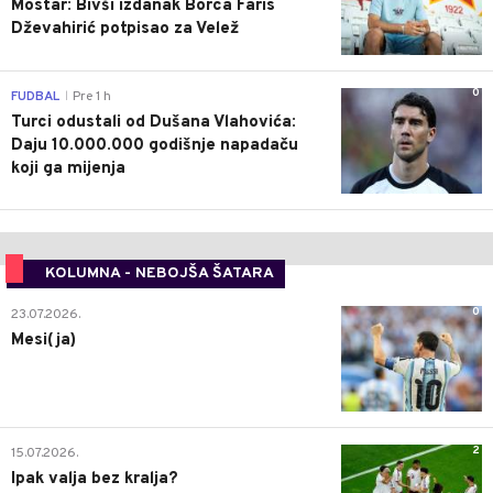
Mostar: Bivši izdanak Borca Faris
Dževahirić potpisao za Velež
0
FUDBAL
Pre 1 h
|
Turci odustali od Dušana Vlahovića:
Daju 10.000.000 godišnje napadaču
koji ga mijenja
KOLUMNA - NEBOJŠA ŠATARA
0
23.07.2026.
Mesi(ja)
2
15.07.2026.
Ipak valja bez kralja?