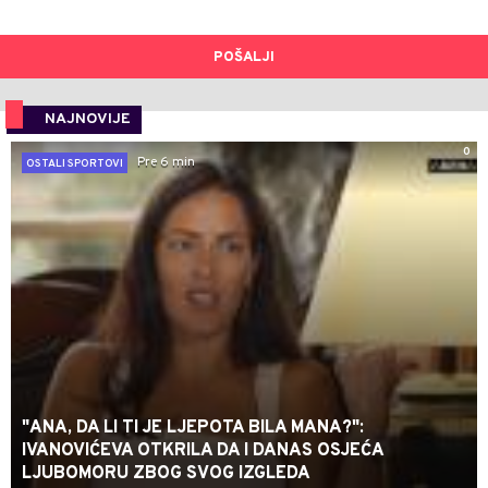
POŠALJI
NAJNOVIJE
0
Pre 6 min
OSTALI SPORTOVI
"ANA, DA LI TI JE LJEPOTA BILA MANA?":
IVANOVIĆEVA OTKRILA DA I DANAS OSJEĆA
LJUBOMORU ZBOG SVOG IZGLEDA