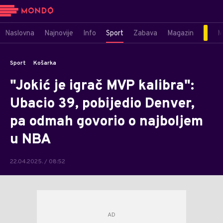
Naslovna
Najnovije
Info
Sport
Zabava
Magazin
M
Sport
Košarka
"Jokić je igrač MVP kalibra":
Ubacio 39, pobijedio Denver,
pa odmah govorio o najboljem
u NBA
22.04.2025. / 08:52