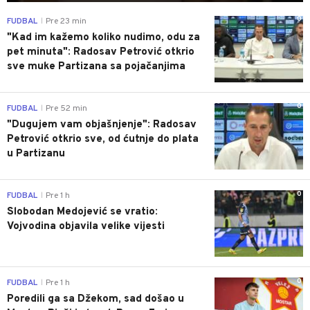
0
FUDBAL
Pre 23 min
|
"Kad im kažemo koliko nudimo, odu za
pet minuta": Radosav Petrović otkrio
sve muke Partizana sa pojačanjima
0
FUDBAL
Pre 52 min
|
"Dugujem vam objašnjenje": Radosav
Petrović otkrio sve, od ćutnje do plata
u Partizanu
0
FUDBAL
Pre 1 h
|
Slobodan Medojević se vratio:
Vojvodina objavila velike vijesti
0
FUDBAL
Pre 1 h
|
Poredili ga sa Džekom, sad došao u