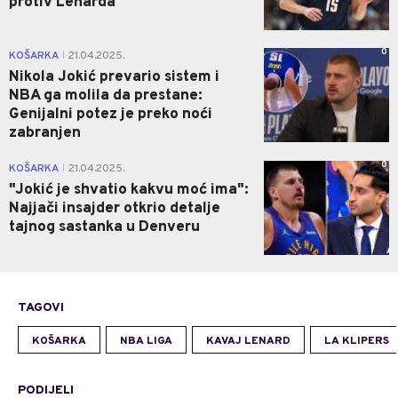
protiv Lenarda
0
KOŠARKA
21.04.2025.
|
Nikola Jokić prevario sistem i
NBA ga molila da prestane:
Genijalni potez je preko noći
zabranjen
0
KOŠARKA
21.04.2025.
|
"Jokić je shvatio kakvu moć ima":
Najjači insajder otkrio detalje
tajnog sastanka u Denveru
TAGOVI
KOŠARKA
NBA LIGA
KAVAJ LENARD
LA KLIPERS
PODIJELI