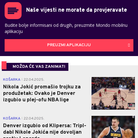
Naše vijesti ne morate da provjeravate
Budite bolje informisani od drugih, preuzmite Mondo mobilnu
aplikaciju
PREUZMI APLIKACIJU
MOŽDA ĆE VAS ZANIMATI
0
KOŠARKA
22.04.2025.
|
Nikola Jokić promašio trojku za
produžetak: Ovako je Denver
izgubio u plej-ofu NBA lige
0
KOŠARKA
22.04.2025.
|
Denver izgubio od Klipersa: Tripl-
dabl Nikole Jokića nije dovoljan