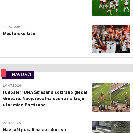
0
17.05.2026.
Mostarske kiše
NAVIJAČI
0
24.07.2026.
Fudbaleri UNA Štrasena šokirano gledali
Grobare: Nevjerovatna scena na kraju
utakmice Partizana
0
22.07.2026.
Navijači pucali na autobus sa