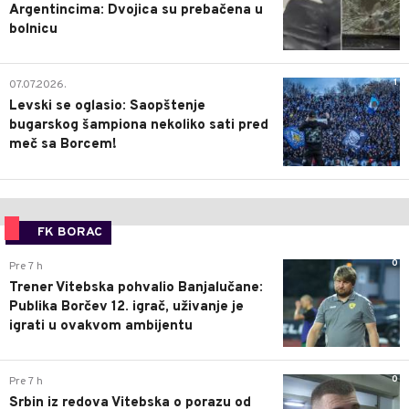
Argentincima: Dvojica su prebačena u
bolnicu
1
07.07.2026.
Levski se oglasio: Saopštenje
bugarskog šampiona nekoliko sati pred
meč sa Borcem!
FK BORAC
0
Pre 7 h
Trener Vitebska pohvalio Banjalučane:
Publika Borčev 12. igrač, uživanje je
igrati u ovakvom ambijentu
0
Pre 7 h
Srbin iz redova Vitebska o porazu od