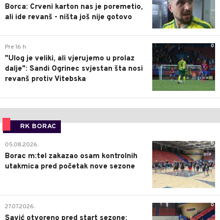
Borca: Crveni karton nas je poremetio,
ali ide revanš - ništa još nije gotovo
0
Pre 16 h
"Ulog je veliki, ali vjerujemo u prolaz
dalje": Sandi Ogrinec svjestan šta nosi
revanš protiv Vitebska
RK BORAC
0
05.08.2026.
Borac m:tel zakazao osam kontrolnih
utakmica pred početak nove sezone
0
27.07.2026.
Savić otvoreno pred start sezone: