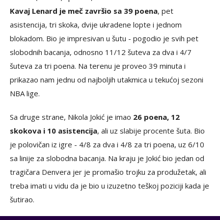
Kavaj Lenard je meč završio sa 39 poena
, pet
asistencija, tri skoka, dvije ukradene lopte i jednom
blokadom. Bio je impresivan u šutu - pogodio je svih pet
slobodnih bacanja, odnosno 11/12 šuteva za dva i 4/7
šuteva za tri poena. Na terenu je proveo 39 minuta i
prikazao nam jednu od najboljih utakmica u tekućoj sezoni
NBA lige.
Sa druge strane, Nikola Jokić je imao
26 poena, 12
skokova i 10 asistencija
, ali uz slabije procente šuta. Bio
je polovičan iz igre - 4/8 za dva i 4/8 za tri poena, uz 6/10
sa linije za slobodna bacanja. Na kraju je Jokić bio jedan od
tragičara Denvera jer je promašio trojku za produžetak, ali
treba imati u vidu da je bio u izuzetno teškoj poziciji kada je
šutirao.