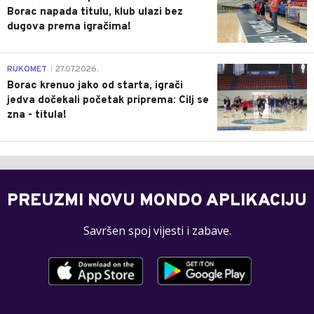
Borac napada titulu, klub ulazi bez
dugova prema igračima!
0
RUKOMET
27.07.2026.
|
Borac krenuo jako od starta, igrači
jedva dočekali početak priprema: Cilj se
zna - titula!
PREUZMI NOVU MONDO APLIKACIJU
Savršen spoj vijesti i zabave.