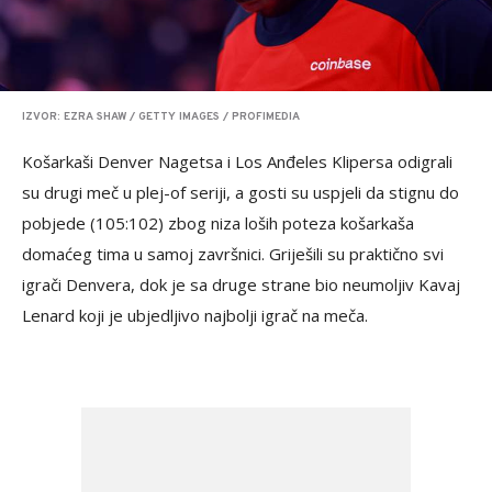
IZVOR: EZRA SHAW / GETTY IMAGES / PROFIMEDIA
Košarkaši Denver Nagetsa i Los Anđeles Klipersa odigrali
su drugi meč u plej-of seriji, a gosti su uspjeli da stignu do
pobjede (105:102) zbog niza loših poteza košarkaša
domaćeg tima u samoj završnici. Griješili su praktično svi
igrači Denvera, dok je sa druge strane bio neumoljiv Kavaj
Lenard koji je ubjedljivo najbolji igrač na meča.