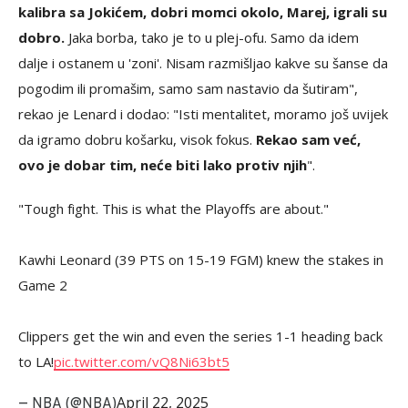
kalibra sa Jokićem, dobri momci okolo, Marej, igrali su
dobro.
Jaka borba, tako je to u plej-ofu. Samo da idem
dalje i ostanem u 'zoni'. Nisam razmišljao kakve su šanse da
pogodim ili promašim, samo sam nastavio da šutiram",
rekao je Lenard i dodao: "Isti mentalitet, moramo još uvijek
da igramo dobru košarku, visok fokus.
Rekao sam već,
ovo je dobar tim, neće biti lako protiv njih
".
"Tough fight. This is what the Playoffs are about."
Kawhi Leonard (39 PTS on 15-19 FGM) knew the stakes in
Game 2
Clippers get the win and even the series 1-1 heading back
to LA!
pic.twitter.com/vQ8Ni63bt5
April 22, 2025
— NBA (@NBA)