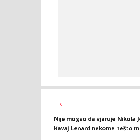
Bojan
AUTOR
0
Jakovljević
Nije mogao da vjeruje Nikola J
Kavaj Lenard nekome nešto mo