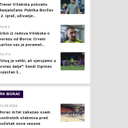
Trener Vitebska pohvalio
Banjalučane: Publika Borčev
12. igrač, uživanje...
0
Pre 8 h
Srbin iz redova Vitebska o
porazu od Borca: Crveni
karton nas je poremet...
0
Pre 17 h
"Ulog je veliki, ali vjerujemo u
prolaz dalje": Sandi Ogrinec
svjestan š...
RK BORAC
0
05.08.2026.
Borac m:tel zakazao osam
kontrolnih utakmica pred
početak nove sezone