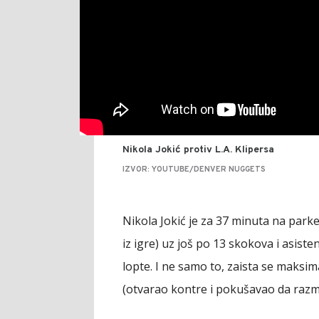
Nikola Jokić protiv L.A. Klipersa
IZVOR: YOUTUBE/DENVER NUGGETS
Nikola Jokić je za 37 minuta na parke
iz igre) uz još po 13 skokova i asiste
lopte. I ne samo to, zaista se maksim
(otvarao kontre i pokušavao da razmr