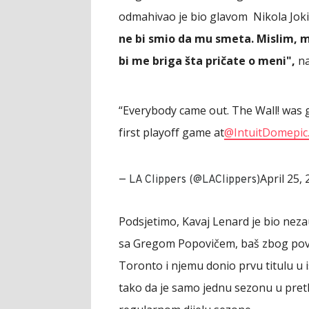
odmahivao je bio glavom Nikola Joki
ne bi smio da mu smeta. Mislim, m
bi me briga šta pričate o meni",
na
“Everybody came out. The Wall! was g
first playoff game at
@IntuitDome
pi
April 25,
— LA Clippers (@LAClippers)
Podsjetimo, Kavaj Lenard je bio nezau
sa Gregom Popovičem, baš zbog povre
Toronto i njemu donio prvu titulu u is
tako da je samo jednu sezonu u pret