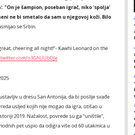
ć:
"On je šampion, poseban igrač, niko 'spolja'
eni ne bi smetalo da sam u njegovoj koži. Bilo
smijao se Srbin.
reat, cheering all night!“- Kawhi Leonard on the
c.twitter.com/o3GhUUbOJe
 2025
stavljiv u dresu San Antonija, da bi poslije svađe
da usljed kojih nije mogao da igra, otišao u
toriji 2019. Nažalost, povrede su ga "uništile",
hodnih pet uspio da odigra više od 60 utakmica u