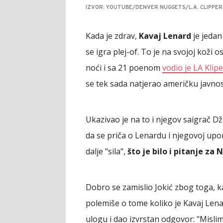
IZVOR: YOUTUBE/DENVER NUGGETS/L.A. CLIPPE
Kada je zdrav,
Kavaj Lenard
je jedan
se igra plej-of. To je na svojoj koži 
noći i sa 21 poenom
vodio je LA Klip
se tek sada natjerao američku javnost
Ukazivao je na to i njegov saigrač D
da se priča o Lenardu i njegovoj upor
dalje "sila",
što je bilo i pitanje za 
Dobro se zamislio Jokić zbog toga, k
polemiše o tome koliko je Kavaj Lena
ulogu i dao izvrstan odgovor: "Mislim