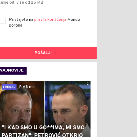
smije biti više od 25 MB.
Pristajete na
pravila korišćenja
Mondo
portala.
POŠALJI
NAJNOVIJE
0
Pre 8 min
FUDBAL
"I KAD SMO U GO**IMA, MI SMO
PARTIZAN": PETROVIĆ OTKRIO