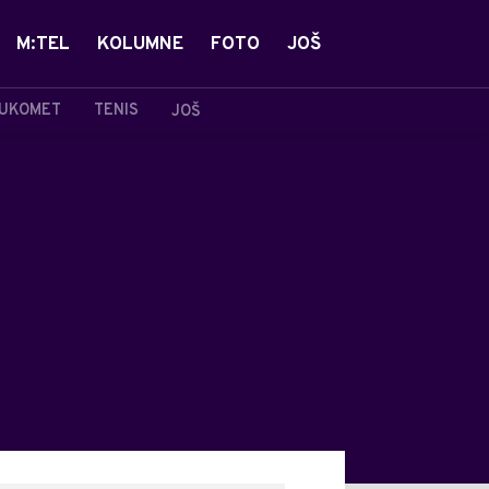
M:TEL
KOLUMNE
FOTO
JOŠ
UKOMET
TENIS
JOŠ