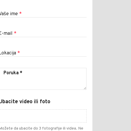
Vaše ime
*
E-mail
*
Lokacija
*
Ubacite video ili foto
Možete da ubacite do 3 fotografije ili videa. Ne