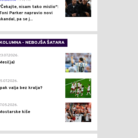
KOŠARKA
Pre 1 h
"Čekajte, nisam tako mislio":
Toni Parker napravio novi
skandal, pa se j...
KOLUMNA - NEBOJŠA ŠATARA
0
23.07.2026.
Mesi(ja)
2
15.07.2026.
Ipak valja bez kralja?
0
17.05.2026.
Mostarske kiše