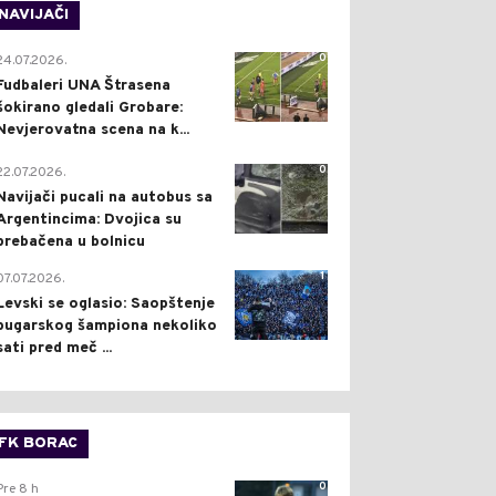
NAVIJAČI
0
24.07.2026.
Fudbaleri UNA Štrasena
šokirano gledali Grobare:
Nevjerovatna scena na k...
0
22.07.2026.
Navijači pucali na autobus sa
Argentincima: Dvojica su
prebačena u bolnicu
1
07.07.2026.
Levski se oglasio: Saopštenje
bugarskog šampiona nekoliko
sati pred meč ...
FK BORAC
0
Pre 8 h