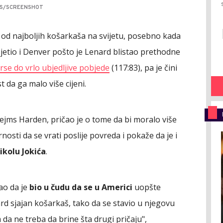
RS/SCREENSHOT
 od najboljih košarkaša na svijetu, posebno kada
osjetio i Denver pošto je Lenard blistao prethodne
erse do vrlo ubjedljive pobjede
(117:83), pa je čini
 da ga malo više cijeni.
žejms Harden, pričao je o tome da bi moralo više
nosti da se vrati poslije povreda i pokaže da je i
Nikolu Jokića
.
ao da je
bio u čudu da se u Americi
uopšte
rd sjajan košarkaš, tako da se stavio u njegovu
 da ne treba da brine šta drugi pričaju",