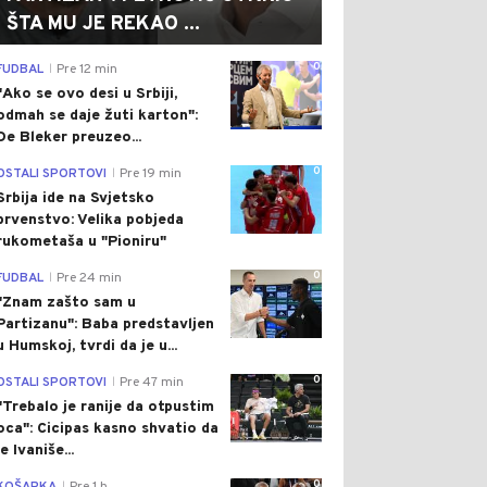
ŠTA MU JE REKAO ...
0
FUDBAL
Pre 12 min
|
"Ako se ovo desi u Srbiji,
odmah se daje žuti karton":
De Bleker preuzeo...
0
OSTALI SPORTOVI
Pre 19 min
|
Srbija ide na Svjetsko
prvenstvo: Velika pobjeda
rukometaša u "Pioniru"
0
FUDBAL
Pre 24 min
|
"Znam zašto sam u
Partizanu": Baba predstavljen
u Humskoj, tvrdi da je u...
0
OSTALI SPORTOVI
Pre 47 min
|
"Trebalo je ranije da otpustim
oca": Cicipas kasno shvatio da
je Ivaniše...
0
|