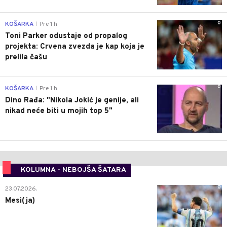
0
KOŠARKA
Pre 1 h
|
Toni Parker odustaje od propalog
projekta: Crvena zvezda je kap koja je
prelila čašu
0
KOŠARKA
Pre 1 h
|
Dino Rađa: "Nikola Jokić je genije, ali
nikad neće biti u mojih top 5"
KOLUMNA - NEBOJŠA ŠATARA
0
23.07.2026.
Mesi(ja)