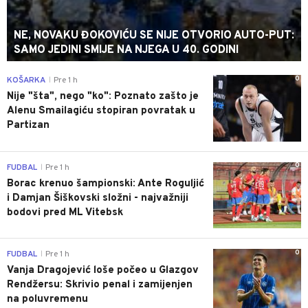
NE, NOVAKU ĐOKOVIĆU SE NIJE OTVORIO AUTO-PUT:
SAMO JEDINI SMIJE NA NJEGA U 40. GODINI
0
KOŠARKA
Pre 1 h
|
Nije "šta", nego "ko": Poznato zašto je
Alenu Smailagiću stopiran povratak u
Partizan
0
FUDBAL
Pre 1 h
|
Borac krenuo šampionski: Ante Roguljić
i Damjan Šiškovski složni - najvažniji
bodovi pred ML Vitebsk
0
FUDBAL
Pre 1 h
|
Vanja Dragojević loše počeo u Glazgov
Rendžersu: Skrivio penal i zamijenjen
na poluvremenu