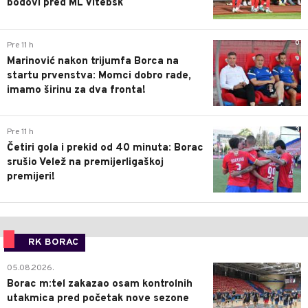
bodovi pred ML Vitebsk
0
Pre 11 h
Marinović nakon trijumfa Borca na
startu prvenstva: Momci dobro rade,
imamo širinu za dva fronta!
3
Pre 11 h
Četiri gola i prekid od 40 minuta: Borac
srušio Velež na premijerligaškoj
premijeri!
RK BORAC
0
05.08.2026.
Borac m:tel zakazao osam kontrolnih
utakmica pred početak nove sezone