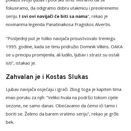
fokusiramo, da odigramo dobru utakmicu i preokrenemo
seriju.
I svi ovi navijači će biti sa nama
", rekao je
novinarima legenda Panatinaikosa Fragiskos Alvertis.
"Posljednji put je toliko navijača prisustvovalo treningu
1995. godine, kada se timu pridružio Dominik Vilkins. OAKA
se u principu promijenila, ali ludilo, ljubav i strast su ostali
isti", istakao je.
Zahvalan je i Kostas Slukas
Ljubav navijača osjećaju i igrači. Zbog toga je kapiten tima
imao poruku za njih: "Veliko hvala na podršci tokom cijele
sezone, ne samo danas. Obećavamo da ćemo ići tamo i
boriti se. Želimo da barem vratimo seriju", rekao je grčki
bek.