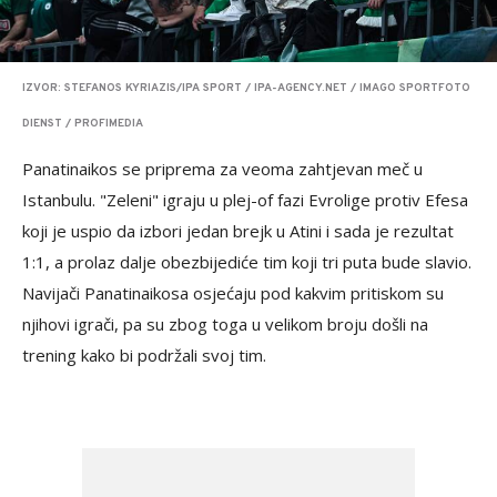
IZVOR: STEFANOS KYRIAZIS/IPA SPORT / IPA-AGENCY.NET / IMAGO SPORTFOTO
DIENST / PROFIMEDIA
Panatinaikos se priprema za veoma zahtjevan meč u
Istanbulu. "Zeleni" igraju u plej-of fazi Evrolige protiv Efesa
koji je uspio da izbori jedan brejk u Atini i sada je rezultat
1:1, a prolaz dalje obezbijediće tim koji tri puta bude slavio.
Navijači Panatinaikosa osjećaju pod kakvim pritiskom su
njihovi igrači, pa su zbog toga u velikom broju došli na
trening kako bi podržali svoj tim.