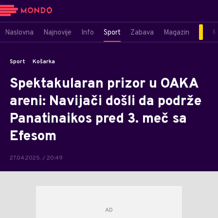
Naslovna
Najnovije
Info
Sport
Zabava
Magazin
M
Sport
Košarka
Spektakularan prizor u OAKA
areni: Navijači došli da podrže
Panatinaikos pred 3. meč sa
Efesom
27.04.2025. / 20:49