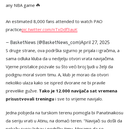
any NBA game ☘️
An estimated 8,000 fans attended to watch PAO
practice
pic.twitter.com/nTxDdf3auK
April 27, 2025
— BasketNews (@BasketNews_com)
S druge strane, ova podrška sigurno je prijala i igračima, a
sama odluka kluba da u nedjelju otvori vrata navijačima.
Vjerne pristalice pozvale su što veći broj ljudi u želji da
podignu moral svom timu. A, klub je morao da otvori
nekoliko ulaza kako se ispred dvorane ne bi pravile
prevelike gužve.
Tako je 12.000 navijača sat vremena
prisustvovali treningu
i sve to vrijeme navijalo.
Jedna pobjeda na turskom terenu pomogla bi Panatinaikosu
da seriju vrati u Atinu, na domaći teren. "Navijači su došli da
pokažu svoju ljubav i podršku timu. Moramo da se