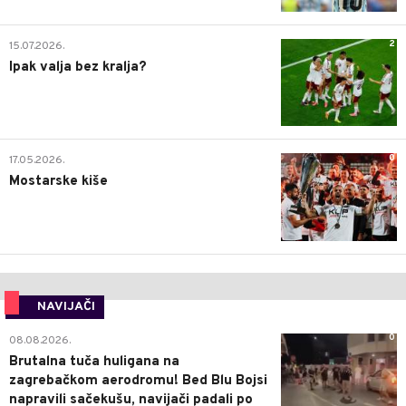
2
15.07.2026.
Ipak valja bez kralja?
0
17.05.2026.
Mostarske kiše
NAVIJAČI
0
08.08.2026.
Brutalna tuča huligana na
zagrebačkom aerodromu! Bed Blu Bojsi
napravili sačekušu, navijači padali po