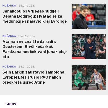
0
KOŠARKA
25.04.2025.
|
Janakopulos vrijeđao sudije i
Dejana Bodirogu: Hvatao se za
međunožje i najavio kraj Evrolige
0
KOŠARKA
25.04.2025.
|
Ataman ne zna šta da radi s
Doužerom: Bivši košarkaš
Partizana neočekivani junak plej-
ofa
0
KOŠARKA
24.04.2025.
|
Šejn Larkin zaustavio šampiona
Evrope! Efes srušio PAO nakon
preokreta usred Atine
TAGOVI