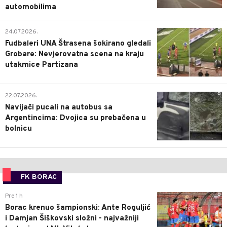
automobilima
0
24.07.2026.
Fudbaleri UNA Štrasena šokirano gledali
Grobare: Nevjerovatna scena na kraju
utakmice Partizana
0
22.07.2026.
Navijači pucali na autobus sa
Argentincima: Dvojica su prebačena u
bolnicu
FK BORAC
0
Pre 1 h
Borac krenuo šampionski: Ante Roguljić
i Damjan Šiškovski složni - najvažniji