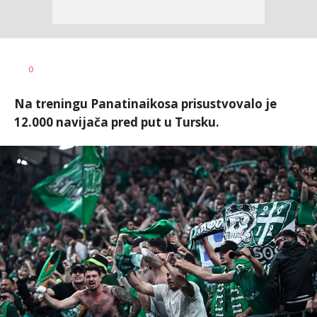
Bojan
AUTOR
0
Jakovljević
Na treningu Panatinaikosa prisustvovalo je
12.000 navijača pred put u Tursku.