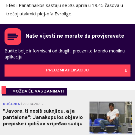
Efes i Panatinaikos sastaju se 30. aprila u 19.45 časova u
trećoj utakmici plej-ofa Evrolige.
Naše vijesti ne morate da provjeravate
Budite bolje informisani od drugih, preuzmite Mondo mobilnu
aplikaciju
PREUZMI APLIKACIJU
MOŽDA ĆE VAS ZANIMATI
0
KOŠARKA
26.04.2025.
|
"Javore, ti nosiš suknjicu, a ja
pantalone": Janakopulos objavio
prepiske i golišav vrijeđao sudiju