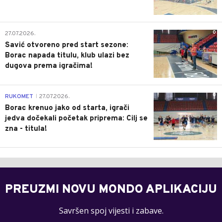
0
27.07.2026.
Savić otvoreno pred start sezone:
Borac napada titulu, klub ulazi bez
dugova prema igračima!
0
RUKOMET
27.07.2026.
|
Borac krenuo jako od starta, igrači
jedva dočekali početak priprema: Cilj se
zna - titula!
PREUZMI NOVU MONDO APLIKACIJU
Savršen spoj vijesti i zabave.