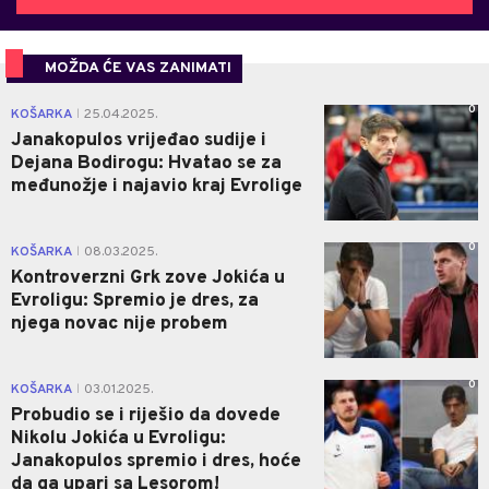
MOŽDA ĆE VAS ZANIMATI
0
KOŠARKA
25.04.2025.
|
Janakopulos vrijeđao sudije i
Dejana Bodirogu: Hvatao se za
međunožje i najavio kraj Evrolige
0
KOŠARKA
08.03.2025.
|
Kontroverzni Grk zove Jokića u
Evroligu: Spremio je dres, za
njega novac nije probem
0
KOŠARKA
03.01.2025.
|
Probudio se i riješio da dovede
Nikolu Jokića u Evroligu:
Janakopulos spremio i dres, hoće
da ga upari sa Lesorom!