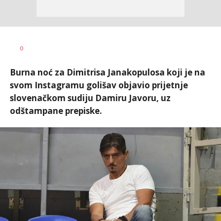
Bojan
AUTOR
0
Jakovljević
Burna noć za Dimitrisa Janakopulosa koji je na
svom Instagramu golišav objavio prijetnje
slovenačkom sudiju Damiru Javoru, uz
odštampane prepiske.