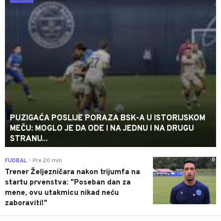
PUZIGAĆA POSLIJE PORAZA BSK-A U ISTORIJSKOM
MEČU: MOGLO JE DA ODE I NA JEDNU I NA DRUGU
STRANU...
0
FUDBAL
Pre 20 min
|
Trener Željezničara nakon trijumfa na
startu prvenstva: "Poseban dan za
mene, ovu utakmicu nikad neću
zaboraviti!"