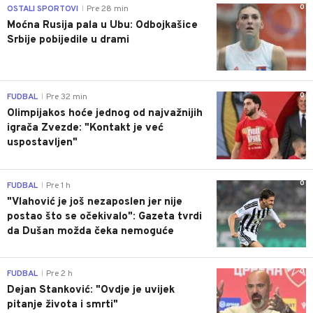
0
OSTALI SPORTOVI
Pre 28 min
|
Moćna Rusija pala u Ubu: Odbojkašice
Srbije pobijedile u drami
0
FUDBAL
Pre 32 min
|
Olimpijakos hoće jednog od najvažnijih
igrača Zvezde: "Kontakt je već
uspostavljen"
0
FUDBAL
Pre 1 h
|
"Vlahović je još nezaposlen jer nije
postao što se očekivalo": Gazeta tvrdi
da Dušan možda čeka nemoguće
0
FUDBAL
Pre 2 h
|
Dejan Stanković: "Ovdje je uvijek
pitanje života i smrti"