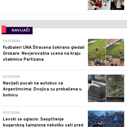
NAVIJAČI
0
24.07.2026.
Fudbaleri UNA Štrasena šokirano gledali
Grobare: Nevjerovatna scena na kraju
utakmice Partizana
0
22.07.2026.
Navijači pucali na autobus sa
Argentincima: Dvojica su prebačena u
bolnicu
1
07.07.2026.
Levski se oglasio: Saopštenje
bugarskog šampiona nekoliko sati pred