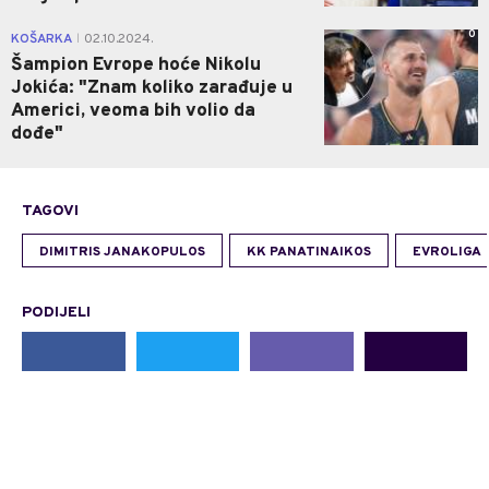
0
KOŠARKA
02.10.2024.
|
Šampion Evrope hoće Nikolu
Jokića: "Znam koliko zarađuje u
Americi, veoma bih volio da
dođe"
TAGOVI
DIMITRIS JANAKOPULOS
KK PANATINAIKOS
EVROLIGA
PODIJELI