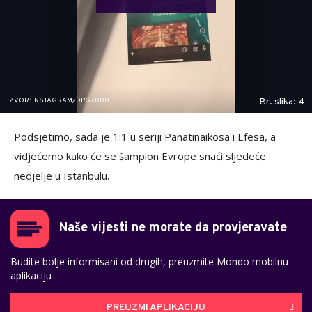
IZVOR: INSTAGRAM/DPG7000
Br. slika: 4
Podsjetimo, sada je 1:1 u seriji Panatinaikosa i Efesa, a
vidjećemo kako će se šampion Evrope snaći sljedeće
nedjelje u Istanbulu.
Naše vijesti ne morate da provjeravate
Budite bolje informisani od drugih, preuzmite Mondo mobilnu
aplikaciju
PREUZMI APLIKACIJU