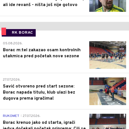
ali ide revanš - ništa još nije gotovo
RK BORAC
0
05.08.2026.
Borac m:tel zakazao osam kontrolnih
utakmica pred početak nove sezone
0
27.07.2026.
Savić otvoreno pred start sezone:
Borac napada titulu, klub ulazi bez
dugova prema igračima!
0
RUKOMET
27.07.2026.
|
Borac krenuo jako od starta, igrači
jedva dočekali početak priprema: Cilj se