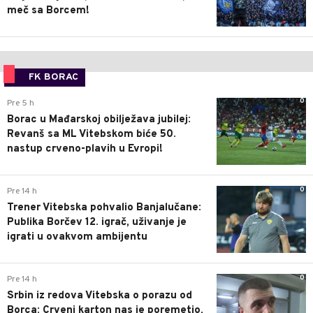
meč sa Borcem!
FK BORAC
0
Pre 5 h
Borac u Mađarskoj obilježava jubilej:
Revanš sa ML Vitebskom biće 50.
nastup crveno-plavih u Evropi!
0
Pre 14 h
Trener Vitebska pohvalio Banjalučane:
Publika Borčev 12. igrač, uživanje je
igrati u ovakvom ambijentu
0
Pre 14 h
Srbin iz redova Vitebska o porazu od
Borca: Crveni karton nas je poremetio,