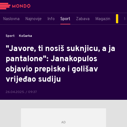
Naslovna
Najnovije
Info
Sport
Zabava
Magazin
M
Sport
Košarka
"Javore, ti nosiš suknjicu, a ja
pantalone": Janakopulos
objavio prepiske i golišav
vrijeđao sudiju
26.04.2025. / 09:37