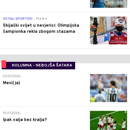
0
OSTALI SPORTOVI
Pre 8 h
|
Skijaški svijet u nevjerici: Olimpijska
šampionka rekla zbogom stazama
KOLUMNA - NEBOJŠA ŠATARA
0
23.07.2026.
Mesi(ja)
2
15.07.2026.
Ipak valja bez kralja?