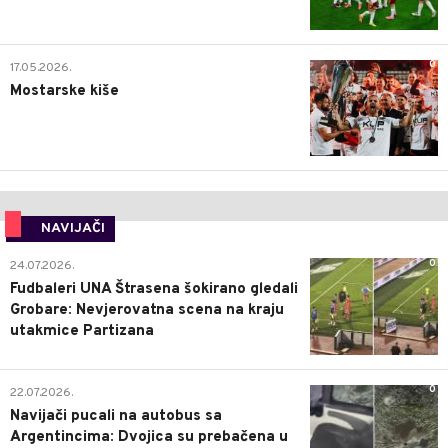
0
17.05.2026.
Mostarske kiše
NAVIJAČI
0
24.07.2026.
Fudbaleri UNA Štrasena šokirano gledali
Grobare: Nevjerovatna scena na kraju
utakmice Partizana
0
22.07.2026.
Navijači pucali na autobus sa
Argentincima: Dvojica su prebačena u