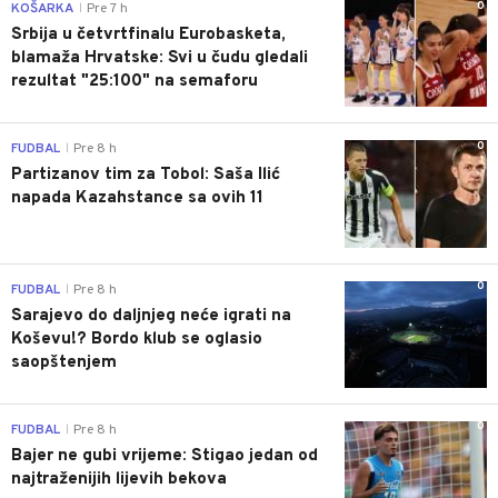
0
KOŠARKA
Pre 7 h
|
Srbija u četvrtfinalu Eurobasketa,
blamaža Hrvatske: Svi u čudu gledali
rezultat "25:100" na semaforu
0
FUDBAL
Pre 8 h
|
Partizanov tim za Tobol: Saša Ilić
napada Kazahstance sa ovih 11
0
FUDBAL
Pre 8 h
|
Sarajevo do daljnjeg neće igrati na
Koševu!? Bordo klub se oglasio
saopštenjem
0
FUDBAL
Pre 8 h
|
Bajer ne gubi vrijeme: Stigao jedan od
najtraženijih lijevih bekova