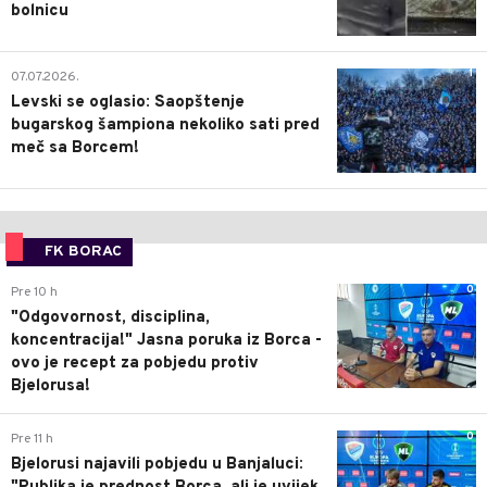
bolnicu
1
07.07.2026.
Levski se oglasio: Saopštenje
bugarskog šampiona nekoliko sati pred
meč sa Borcem!
FK BORAC
0
Pre 10 h
"Odgovornost, disciplina,
koncentracija!" Jasna poruka iz Borca -
ovo je recept za pobjedu protiv
Bjelorusa!
0
Pre 11 h
Bjelorusi najavili pobjedu u Banjaluci: