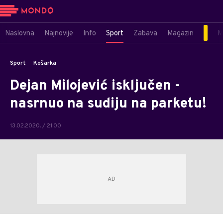
Naslovna
Najnovije
Info
Sport
Zabava
Magazin
M
Sport
Košarka
Dejan Milojević isključen -
nasrnuo na sudiju na parketu!
13.02.2020. / 21:00