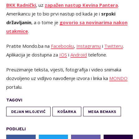
BKK Radnički
, uz
zapažen nastup Kevina Pantera
.
Amerikancu je to bio prvi nastup od kada je i
srpski
državljanin
, a o tome je
govorio sa novinarima nakon
utakmice
.
Pratite Mondo.ba na
Facebooku
,
Instagramu
i
Twitteru
.
Aplikacija je dostupna za
IOS
i
Android
telefone.
Preuzimanje teksta, vijesti, fotografija i video snimaka
dozvoljeno uz vidljivo navođenje izvora i linka ka
MONDO
portalu.
TAGOVI
DEJAN MILOJEVIĆ
KOŠARKA
MEGA BEMAKS
PODIJELI