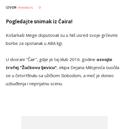
0
IZVOR
mondo.rs
Pogledajte snimak iz Čaira!
Košarkaši Mege doputovali su u Niš usred svoje grčevite
borbe za opstanak u ABA ligi.
U dvorani "Čair", gdje je taj klub 2016. godine
osvojio
trofej "Žućkovu ljevicu"
, ekipa Dejana Milojevića suočila
se u četvrtfinalu sa užičkom Slobodom, a meč je doneo
uzbuđenja i neprijatnu scenu.