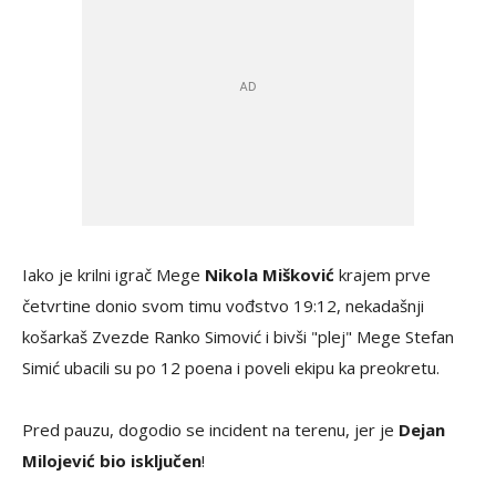
Iako je krilni igrač Mege
Nikola Mišković
krajem prve
četvrtine donio svom timu vođstvo 19:12, nekadašnji
košarkaš Zvezde Ranko Simović i bivši "plej" Mege Stefan
Simić ubacili su po 12 poena i poveli ekipu ka preokretu.
Pred pauzu, dogodio se incident na terenu, jer je
Dejan
Milojević bio isključen
!