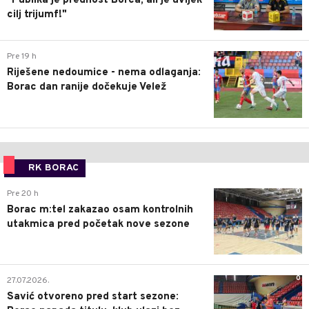
"Publika je prednost Borca, ali je uvijek
cilj trijumf!"
0
Pre 19 h
Riješene nedoumice - nema odlaganja:
Borac dan ranije dočekuje Velež
RK BORAC
0
Pre 20 h
Borac m:tel zakazao osam kontrolnih
utakmica pred početak nove sezone
0
27.07.2026.
Savić otvoreno pred start sezone: