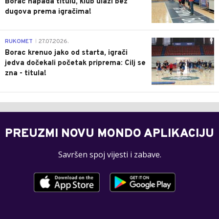
Borac napada titulu, klub ulazi bez
dugova prema igračima!
0
RUKOMET
27.07.2026.
|
Borac krenuo jako od starta, igrači
jedva dočekali početak priprema: Cilj se
zna - titula!
PREUZMI NOVU MONDO APLIKACIJU
Savršen spoj vijesti i zabave.