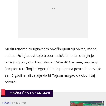
Među takvima su uglavnom površni ljubitelji boksa, mada
sada stižu i glasovi koje treba saslušati. Jedan od njih je
bivši šampion, član kuće slavnih
Džordž Forman
, najstariji
šampion u teškoj kategoriji. On je pojas na povratku osvojio
sa 45 godina, ali veruje da bi Tajson mogao da obori taj
rekord.
MOŽDA ĆE VAS ZANIMATI
0
UŽAS!
01.12.2020.
|