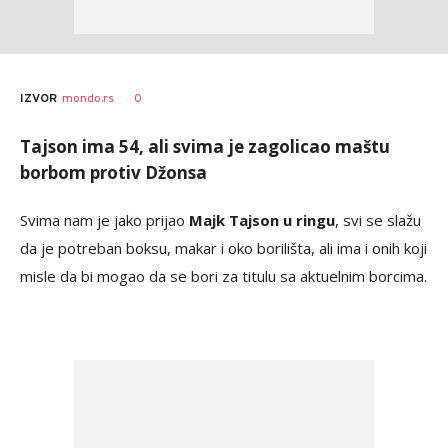
Bojan
AUTOR
0
IZVOR
mondo.rs
Jakovljević
Tajson ima 54, ali svima je zagolicao maštu
borbom protiv Džonsa
Svima nam je jako prijao
Majk Tajson u ringu
, svi se slažu
da je potreban boksu, makar i oko borilišta, ali ima i onih koji
misle da bi mogao da se bori za titulu sa aktuelnim borcima.