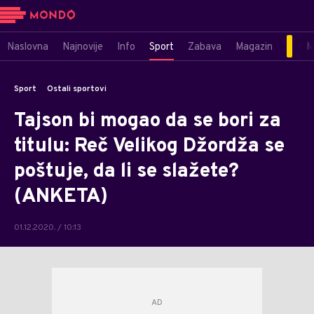
Naslovna
Najnovije
Info
Sport
Zabava
Magazin
M
Sport
Ostali sportovi
Tajson bi mogao da se bori za
titulu: Reč Velikog Džordža se
poštuje, da li se slažete?
(ANKETA)
01.12.2020. / 10:13