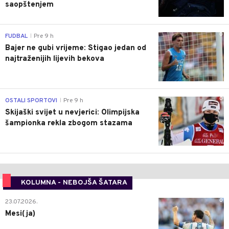
saopštenjem
0
FUDBAL
Pre 9 h
|
Bajer ne gubi vrijeme: Stigao jedan od
najtraženijih lijevih bekova
0
OSTALI SPORTOVI
Pre 9 h
|
Skijaški svijet u nevjerici: Olimpijska
šampionka rekla zbogom stazama
KOLUMNA - NEBOJŠA ŠATARA
0
23.07.2026.
Mesi(ja)