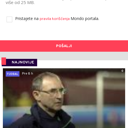
više od 25 MB.
Pristajete na
Mondo portala.
pravila korišćenja
POŠALJI
NAJNOVIJE
0
Pre 8 h
FUDBAL