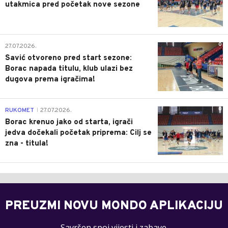
utakmica pred početak nove sezone
0
27.07.2026.
Savić otvoreno pred start sezone:
Borac napada titulu, klub ulazi bez
dugova prema igračima!
0
RUKOMET
27.07.2026.
|
Borac krenuo jako od starta, igrači
jedva dočekali početak priprema: Cilj se
zna - titula!
PREUZMI NOVU MONDO APLIKACIJU
Savršen spoj vijesti i zabave.