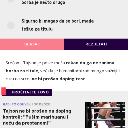
borba je nešto drugo
0%
Sigurno bi mogao da se bori, mada teško za titulu
(0)
Sigurno bi mogao da se bori, mada
POVRATAK NA GLASANJE
teško za titulu
GLASAJ
REZULTATI
Srećom, Tajson je posle meča
rekao da ga ne zanima
borba za titule
, već da je humanitarni rad mnogo važniji. I
ruku na srce,
ne bi prošao doping test
.
PROČITAJTE I OVO
0
RADI TO ODUVEK
30.11.2020.
|
Tajson ne bi prošao na doping
kontroli: ''Pušim marihuanu i
neću da prestanem!''