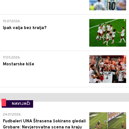
2
15.07.2026.
Ipak valja bez kralja?
0
17.05.2026.
Mostarske kiše
NAVIJAČI
0
24.07.2026.
Fudbaleri UNA Štrasena šokirano gledali
Grobare: Nevjerovatna scena na kraju