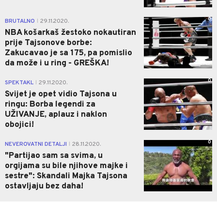
0
BRUTALNO
29.11.2020.
|
NBA košarkaš žestoko nokautiran
prije Tajsonove borbe:
Zakucavao je sa 175, pa pomislio
da može i u ring - GREŠKA!
0
SPEKTAKL
29.11.2020.
|
Svijet je opet vidio Tajsona u
ringu: Borba legendi za
UŽIVANJE, aplauz i naklon
obojici!
0
NEVEROVATNI DETALJI
28.11.2020.
|
"Partijao sam sa svima, u
orgijama su bile njihove majke i
sestre": Skandali Majka Tajsona
ostavljaju bez daha!