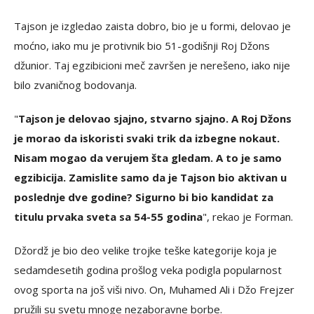
Tajson je izgledao zaista dobro, bio je u formi, delovao je
moćno, iako mu je protivnik bio 51-godišnji Roj Džons
džunior. Taj egzibicioni meč završen je nerešeno, iako nije
bilo zvaničnog bodovanja.
"
Tajson je delovao sjajno, stvarno sjajno. A Roj Džons
je morao da iskoristi svaki trik da izbegne nokaut.
Nisam mogao da verujem šta gledam. A to je samo
egzibicija. Zamislite samo da je Tajson bio aktivan u
poslednje dve godine? Sigurno bi bio kandidat za
titulu prvaka sveta sa 54-55 godina
", rekao je Forman.
Džordž je bio deo velike trojke teške kategorije koja je
sedamdesetih godina prošlog veka podigla popularnost
ovog sporta na još viši nivo. On, Muhamed Ali i Džo Frejzer
pružili su svetu mnoge nezaboravne borbe.