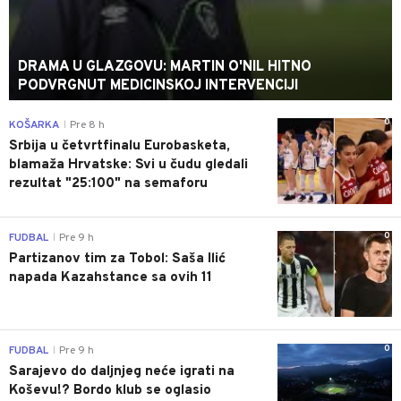
DRAMA U GLAZGOVU: MARTIN O'NIL HITNO
PODVRGNUT MEDICINSKOJ INTERVENCIJI
0
KOŠARKA
Pre 8 h
|
Srbija u četvrtfinalu Eurobasketa,
blamaža Hrvatske: Svi u čudu gledali
rezultat "25:100" na semaforu
0
FUDBAL
Pre 9 h
|
Partizanov tim za Tobol: Saša Ilić
napada Kazahstance sa ovih 11
0
FUDBAL
Pre 9 h
|
Sarajevo do daljnjeg neće igrati na
Koševu!? Bordo klub se oglasio