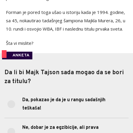
Forman je pored toga ušao u istoriju kada je 1994. godine,
sa 45, nokautirao tadašnjeg šampiona Majkla Murera, 26, u
10. rundi i osvojio WBA, IBF i naslednu titulu prvaka sveta.
Šta vi mislite?
ANKETA
Da li bi Majk Tajson sada mogao da se bori
Da li bi Majk Tajson sada mogao da se bori
za titulu?
za titulu?
Da, pokazao je da je u rangu sadašnjih
85.71%
Da, pokazao je da je u rangu sadašnjih teškaša!
teškaša!
(6)
14.29%
Ne, dobar je za egzibicije, ali prava borba je
nešto drugo
(1)
Ne, dobar je za egzibicije, ali prava