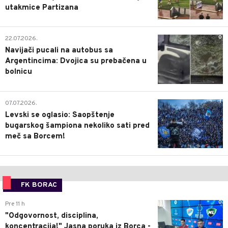
utakmice Partizana
0
22.07.2026.
Navijači pucali na autobus sa
Argentincima: Dvojica su prebačena u
bolnicu
1
07.07.2026.
Levski se oglasio: Saopštenje
bugarskog šampiona nekoliko sati pred
meč sa Borcem!
FK BORAC
0
Pre 11 h
"Odgovornost, disciplina,
koncentracija!" Jasna poruka iz Borca -