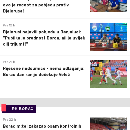
ovo je recept za pobjedu protiv
Bjelorusa!
0
Pre 12 h
Bjelorusi najavili pobjedu u Banjaluci:
"Publika je prednost Borca, ali je uvijek
cilj trijumf!"
0
Pre 21 h
Riješene nedoumice - nema odlaganja:
Borac dan ranije dočekuje Velež
RK BORAC
0
Pre 22 h
Borac m:tel zakazao osam kontrolnih