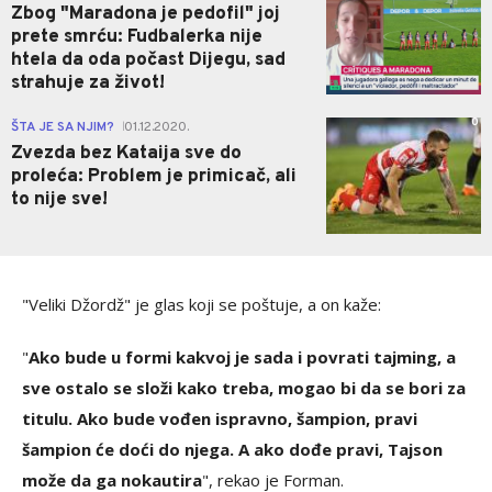
Zbog "Maradona je pedofil" joj
prete smrću: Fudbalerka nije
htela da oda počast Dijegu, sad
strahuje za život!
0
ŠTA JE SA NJIM?
01.12.2020.
|
Zvezda bez Kataija sve do
proleća: Problem je primicač, ali
to nije sve!
"Veliki Džordž" je glas koji se poštuje, a on kaže:
"
Ako bude u formi kakvoj je sada i povrati tajming, a
sve ostalo se složi kako treba, mogao bi da se bori za
titulu. Ako bude vođen ispravno, šampion, pravi
šampion će doći do njega. A ako dođe pravi, Tajson
može da ga nokautira
", rekao je Forman.