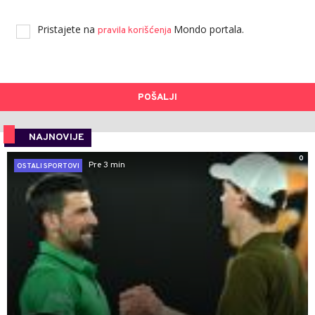
Pristajete na
Mondo portala.
pravila korišćenja
POŠALJI
NAJNOVIJE
0
Pre 3 min
OSTALI SPORTOVI