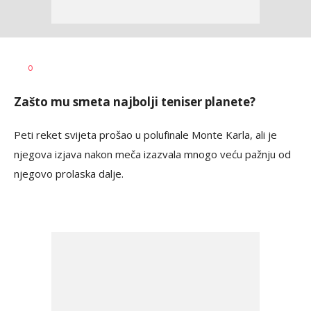
AUTOR
000
0
Zašto mu smeta najbolji teniser planete?
Peti reket svijeta prošao u polufinale Monte Karla, ali je
njegova izjava nakon meča izazvala mnogo veću pažnju od
njegovo prolaska dalje.