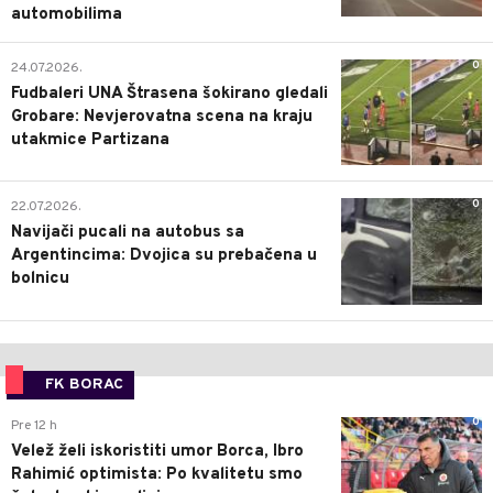
automobilima
0
24.07.2026.
Fudbaleri UNA Štrasena šokirano gledali
Grobare: Nevjerovatna scena na kraju
utakmice Partizana
0
22.07.2026.
Navijači pucali na autobus sa
Argentincima: Dvojica su prebačena u
bolnicu
FK BORAC
0
Pre 12 h
Velež želi iskoristiti umor Borca, Ibro
Rahimić optimista: Po kvalitetu smo