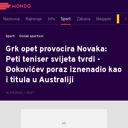
Naslovna
Najnovije
Info
Sport
Zabava
Magazin
M
Sport
Ostali sportovi
Grk opet provocira Novaka:
Peti teniser svijeta tvrdi -
Đokovićev poraz iznenadio kao
i titula u Australiji
16.04.2021. / 15:27