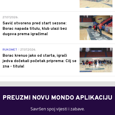
0
27.07.2026.
Savić otvoreno pred start sezone:
Borac napada titulu, klub ulazi bez
dugova prema igračima!
0
RUKOMET
27.07.2026.
|
Borac krenuo jako od starta, igrači
jedva dočekali početak priprema: Cilj se
zna - titula!
PREUZMI NOVU MONDO APLIKACIJU
Savršen spoj vijesti i zabave.