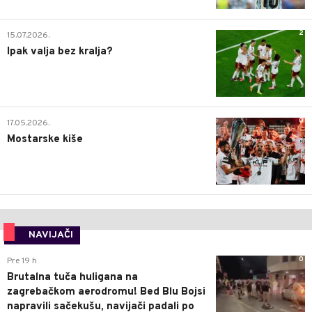
2
15.07.2026.
Ipak valja bez kralja?
0
17.05.2026.
Mostarske kiše
NAVIJAČI
0
Pre 19 h
Brutalna tuča huligana na
zagrebačkom aerodromu! Bed Blu Bojsi
napravili sačekušu, navijači padali po