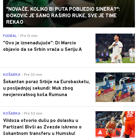
"NOVAČE, KOLIKO BI PUTA POBIJEDIO SINERA?":
ĐOKOVIĆ JE SAMO RAŠIRIO RUKE, SVE JE TIME
REKAO
0
FUDBAL
Pre 13 min
|
"Ovo je iznenađujuće": Di Marcio
objavio da se Srbin vraća u Seriju A
0
KOŠARKA
Pre 33 min
|
Šokantan poraz Srbije na Eurobasketu,
u posljednjoj sekundi: Muk zbog
nevjerovatnog koša Rumuna
0
KOŠARKA
Pre 53 min
|
Vildoza otvorio dušu po dolasku u
Partizan! Bivši as Zvezde iskreno o
šokantnom transferu u Humsku!