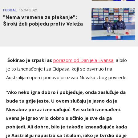
0
FUDBAL
16.04.2021.
|
"Nema vremena za plakanje":
Široki želi pobjedu protiv Veleža
Šokirao je srpski as
porazom od Danijela Evansa
, a bilo
je to iznenađenje i za Cicipasa, koji se osvrnuo i na
Australijan open i ponovo prozvao Novaka zbog povrede..
"
Ako neko igra dobro i pobjeđuje, onda zaslužuje da
bude tu gdje jeste. U ovom slučaju je jasno da je
Novakov poraz iznenađujuć. Svi su bili iznenađeni.
Evans je igrao vrlo dobro u učinio je sve da ga
pobijedi. Ali dobro, bilo je takođe iznenađujuće kada
je Australiju napustio sa titulom, iako je tvrdio da je