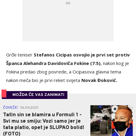
Grčki teniser
Stefanos Cicipas osvojio je prvi set protiv
Španca Alehandra Davidoviča Fokine (7:5)
, nakon kog je
Fokina predao zbog povrede, a Cicipasova glavna tema
nakon meča bio je prvi reket svijeta
Novak Đoković.
MOŽDA ĆE VAS ZANIMATI
0
ČOVEČE!
16.04.2021.
|
Tatin sin se blamira u Formuli 1 -
Svi mu se smiju: Vozi samo jer je
tata platio, opet je SLUPAO bolid!
(FOTO)