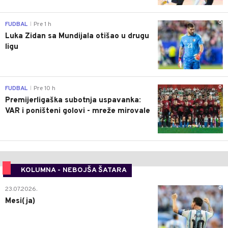
0
FUDBAL
Pre 1 h
|
Luka Zidan sa Mundijala otišao u drugu
ligu
0
FUDBAL
Pre 10 h
|
Premijerligaška subotnja uspavanka:
VAR i poništeni golovi - mreže mirovale
KOLUMNA - NEBOJŠA ŠATARA
0
23.07.2026.
Mesi(ja)