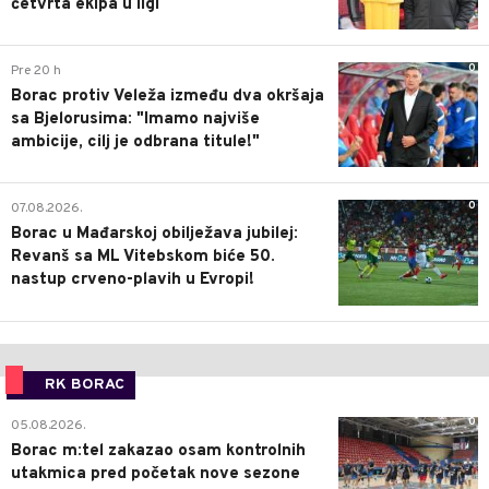
četvrta ekipa u ligi
0
Pre 20 h
Borac protiv Veleža između dva okršaja
sa Bjelorusima: "Imamo najviše
ambicije, cilj je odbrana titule!"
0
07.08.2026.
Borac u Mađarskoj obilježava jubilej:
Revanš sa ML Vitebskom biće 50.
nastup crveno-plavih u Evropi!
RK BORAC
0
05.08.2026.
Borac m:tel zakazao osam kontrolnih
utakmica pred početak nove sezone