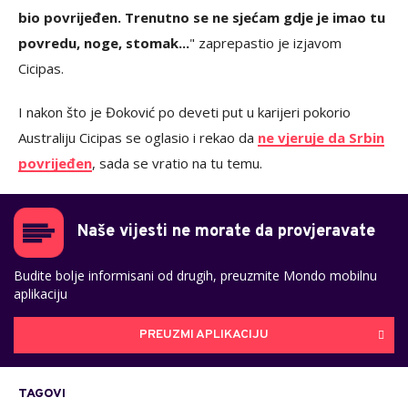
bio povrijeđen. Trenutno se ne sjećam gdje je imao tu
povredu, noge, stomak...
" zaprepastio je izjavom
Cicipas.
I nakon što je Đoković po deveti put u karijeri pokorio
Australiju Cicipas se oglasio i rekao da
ne vjeruje da Srbin
povrijeđen
, sada se vratio na tu temu.
Naše vijesti ne morate da provjeravate
Budite bolje informisani od drugih, preuzmite Mondo mobilnu
aplikaciju
PREUZMI APLIKACIJU
TAGOVI