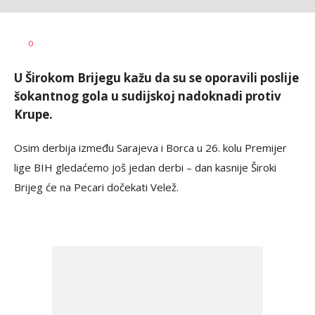
Goran
AUTOR
0
Arbutina
U Širokom Brijegu kažu da su se oporavili poslije
šokantnog gola u sudijskoj nadoknadi protiv
Krupe.
Osim derbija između Sarajeva i Borca u 26. kolu Premijer
lige BIH gledaćemo još jedan derbi – dan kasnije Široki
Brijeg će na Pecari dočekati Velež.