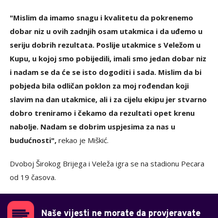
"Mislim da imamo snagu i kvalitetu da pokrenemo
dobar niz u ovih zadnjih osam utakmica i da uđemo u
seriju dobrih rezultata. Poslije utakmice s Veležom u
Kupu, u kojoj smo pobijedili, imali smo jedan dobar niz
i nadam se da će se isto dogoditi i sada. Mislim da bi
pobjeda bila odličan poklon za moj rođendan koji
slavim na dan utakmice, ali i za cijelu ekipu jer stvarno
dobro treniramo i čekamo da rezultati opet krenu
nabolje. Nadam se dobrim uspjesima za nas u
budućnosti",
rekao je Miškić.
Dvoboj Širokog Brijega i Veleža igra se na stadionu Pecara
od 19 časova.
Naše vijesti ne morate da provjeravate