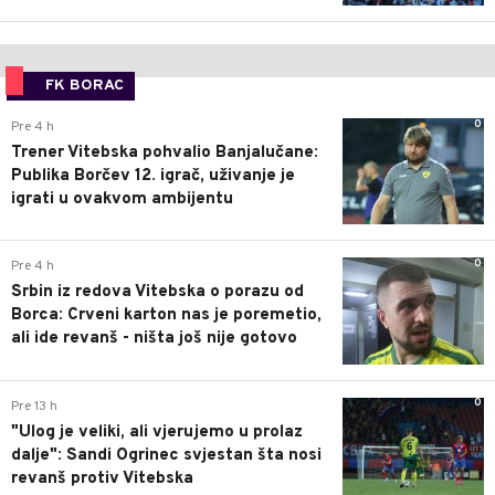
FK BORAC
0
Pre 4 h
Trener Vitebska pohvalio Banjalučane:
Publika Borčev 12. igrač, uživanje je
igrati u ovakvom ambijentu
0
Pre 4 h
Srbin iz redova Vitebska o porazu od
Borca: Crveni karton nas je poremetio,
ali ide revanš - ništa još nije gotovo
0
Pre 13 h
"Ulog je veliki, ali vjerujemo u prolaz
dalje": Sandi Ogrinec svjestan šta nosi
revanš protiv Vitebska