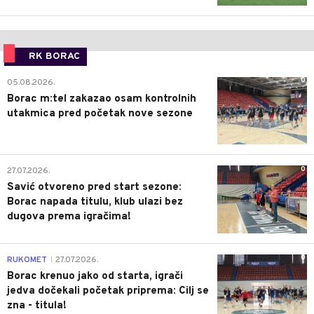
RK BORAC
0
05.08.2026.
Borac m:tel zakazao osam kontrolnih
utakmica pred početak nove sezone
0
27.07.2026.
Savić otvoreno pred start sezone:
Borac napada titulu, klub ulazi bez
dugova prema igračima!
0
RUKOMET
27.07.2026.
|
Borac krenuo jako od starta, igrači
jedva dočekali početak priprema: Cilj se
zna - titula!