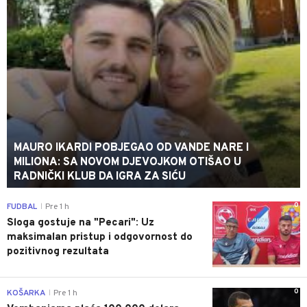
MAURO IKARDI POBJEGAO OD VANDE NARE I
MILIONA: SA NOVOM DJEVOJKOM OTIŠAO U
RADNIČKI KLUB DA IGRA ZA SIĆU
0
FUDBAL
Pre 1 h
|
Sloga gostuje na "Pecari": Uz
maksimalan pristup i odgovornost do
pozitivnog rezultata
0
KOŠARKA
Pre 1 h
|