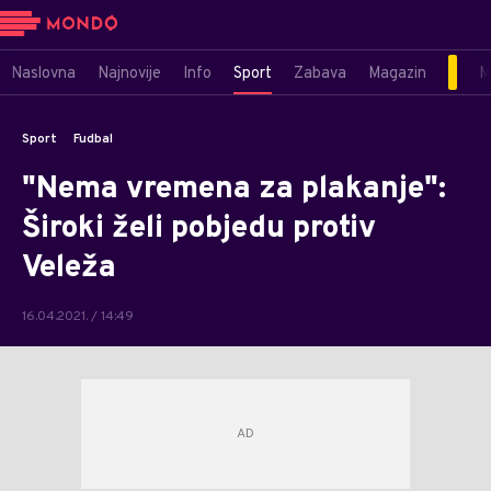
Naslovna
Najnovije
Info
Sport
Zabava
Magazin
M
Sport
Fudbal
"Nema vremena za plakanje":
Široki želi pobjedu protiv
Veleža
16.04.2021. / 14:49