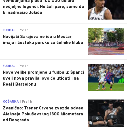
Vembanjama plaća 100.000 dolara
nedjeljno legendi: Ne žali pare, samo da
bi nadmašio Jokića
0
FUDBAL
Pre 1 h
|
Navijači Sarajeva ne idu u Mostar,
imaju i žestoku poruku za čelnike kluba
0
FUDBAL
Pre 1 h
|
Nove velike promjene u fudbalu: Španci
uveli nova pravila, ovo će uticati i na
Real i Barselonu
0
KOŠARKA
Pre 1 h
|
Zvanično: Trener Crvene zvezde odveo
Alekseja Pokuševskog 1300 kilometara
od Beograda