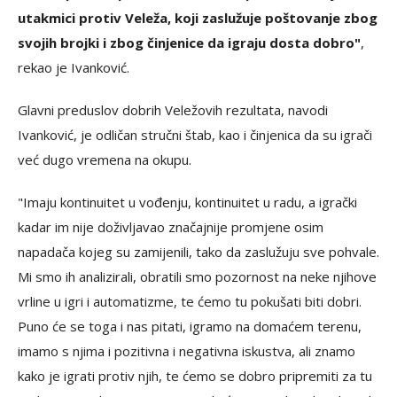
utakmici protiv Veleža, koji zaslužuje poštovanje zbog
svojih brojki i zbog činjenice da igraju dosta dobro"
,
rekao je Ivanković.
Glavni preduslov dobrih Veležovih rezultata, navodi
Ivanković, je odličan stručni štab, kao i činjenica da su igrači
već dugo vremena na okupu.
"Imaju kontinuitet u vođenju, kontinuitet u radu, a igrački
kadar im nije doživljavao značajnije promjene osim
napadača kojeg su zamijenili, tako da zaslužuju sve pohvale.
Mi smo ih analizirali, obratili smo pozornost na neke njihove
vrline u igri i automatizme, te ćemo tu pokušati biti dobri.
Puno će se toga i nas pitati, igramo na domaćem terenu,
imamo s njima i pozitivna i negativna iskustva, ali znamo
kako je igrati protiv njih, te ćemo se dobro pripremiti za tu