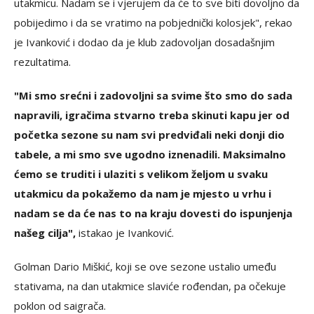
utakmicu. Nadam se i vjerujem da će to sve biti dovoljno da
pobijedimo i da se vratimo na pobjednički kolosjek", rekao
je Ivanković i dodao da je klub zadovoljan dosadašnjim
rezultatima.
"Mi smo srećni i zadovoljni sa svime što smo do sada
napravili, igračima stvarno treba skinuti kapu jer od
početka sezone su nam svi predviđali neki donji dio
tabele, a mi smo sve ugodno iznenadili. Maksimalno
ćemo se truditi i ulaziti s velikom željom u svaku
utakmicu da pokažemo da nam je mjesto u vrhu i
nadam se da će nas to na kraju dovesti do ispunjenja
našeg cilja",
istakao je Ivanković.
Golman Dario Miškić, koji se ove sezone ustalio umeđu
stativama, na dan utakmice slaviće rođendan, pa očekuje
poklon od saigrača.