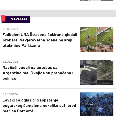
NAVIJAČI
0
24.07.2026.
Fudbaleri UNA Štrasena šokirano gledali
Grobare: Nevjerovatna scena na kraju
utakmice Partizana
0
22.07.2026.
Navijači pucali na autobus sa
Argentincima: Dvojica su prebačena u
bolnicu
1
07.07.2026.
Levski se oglasio: Saopštenje
bugarskog šampiona nekoliko sati pred
meč sa Borcem!