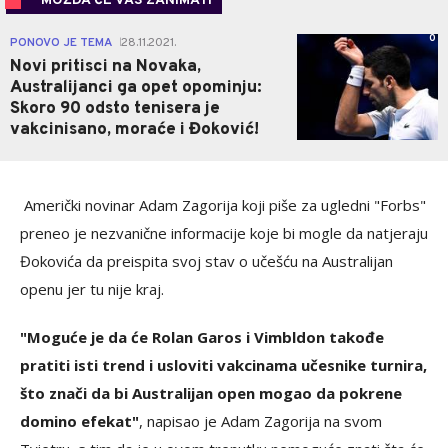
MOŽDA ĆE VAS ZANIMATI
0
PONOVO JE TEMA
28.11.2021.
|
Novi pritisci na Novaka,
Australijanci ga opet opominju:
Skoro 90 odsto tenisera je
vakcinisano, moraće i Đoković!
Američki novinar Adam Zagorija koji piše za ugledni "Forbs"
preneo je nezvanične informacije koje bi mogle da natjeraju
Đokovića da preispita svoj stav o učešću na Australijan
openu jer tu nije kraj.
"Moguće je da će Rolan Garos i Vimbldon takođe
pratiti isti trend i usloviti vakcinama učesnike turnira,
što znači da bi Australijan open mogao da pokrene
domino efekat"
, napisao je Adam Zagorija na svom