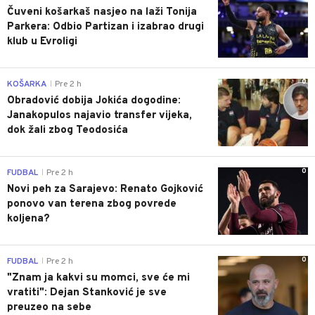
Čuveni košarkaš nasjeo na laži Tonija
Parkera: Odbio Partizan i izabrao drugi
klub u Evroligi
0
KOŠARKA
Pre 2 h
|
Obradović dobija Jokića dogodine:
Janakopulos najavio transfer vijeka,
dok žali zbog Teodosića
0
FUDBAL
Pre 2 h
|
Novi peh za Sarajevo: Renato Gojković
ponovo van terena zbog povrede
koljena?
0
FUDBAL
Pre 2 h
|
"Znam ja kakvi su momci, sve će mi
vratiti": Dejan Stanković je sve
preuzeo na sebe