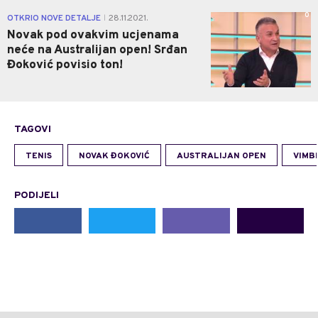
0
OTKRIO NOVE DETALJE
28.11.2021.
|
Novak pod ovakvim ucjenama
neće na Australijan open! Srđan
Đoković povisio ton!
TAGOVI
TENIS
NOVAK ĐOKOVIĆ
AUSTRALIJAN OPEN
VIMB
PODIJELI