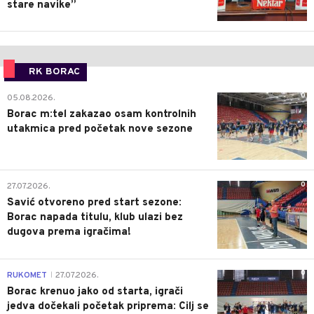
stare navike”
RK BORAC
0
05.08.2026.
Borac m:tel zakazao osam kontrolnih
utakmica pred početak nove sezone
0
27.07.2026.
Savić otvoreno pred start sezone:
Borac napada titulu, klub ulazi bez
dugova prema igračima!
0
RUKOMET
27.07.2026.
|
Borac krenuo jako od starta, igrači
jedva dočekali početak priprema: Cilj se