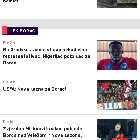
bolnicu
FK BORAC
1
Pre 3 h
Na Gradski stadion stigao nekadašnji
reprezentativac: Nigerijac potpisao za
Borac
0
Pre 4 h
UEFA: Nova kazna za Borac!
0
Pre 10 h
Zvjezdan Misimović nakon pobjede
Borca nad Veležom: “Nova sezona,