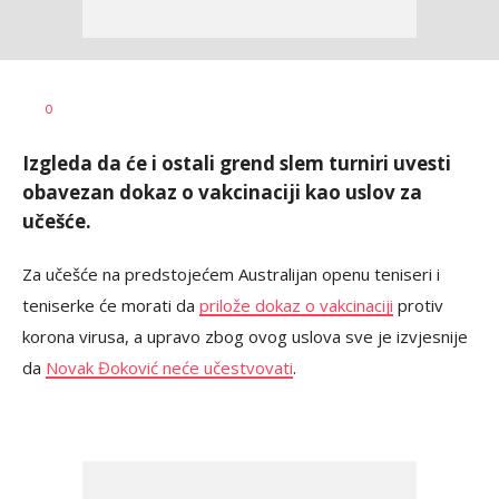
Milutin
AUTOR
0
Vujičić
Izgleda da će i ostali grend slem turniri uvesti
obavezan dokaz o vakcinaciji kao uslov za
učešće.
Za učešće na predstojećem Australijan openu teniseri i
teniserke će morati da
prilože dokaz o vakcinaciji
protiv
korona virusa, a upravo zbog ovog uslova sve je izvjesnije
da
Novak Đoković neće učestvovati
.