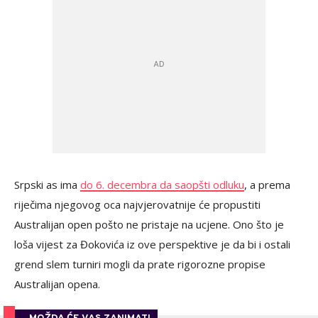
Srpski as ima
do 6. decembra da saopšti odluku
, a prema
riječima njegovog oca najvjerovatnije će propustiti
Australijan open pošto ne pristaje na ucjene. Ono što je
loša vijest za Đokovića iz ove perspektive je da bi i ostali
grend slem turniri mogli da prate rigorozne propise
Australijan opena.