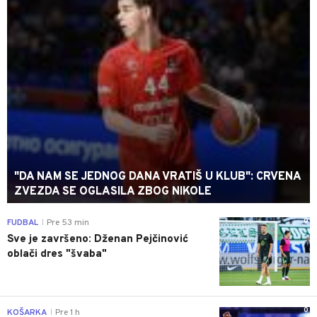
"DA NAM SE JEDNOG DANA VRATIŠ U KLUB": CRVENA
ZVEZDA SE OGLASILA ZBOG NIKOLE
0
FUDBAL
Pre 53 min
|
Sve je završeno: Dženan Pejčinović
oblači dres "švaba"
0
KOŠARKA
Pre 1 h
|