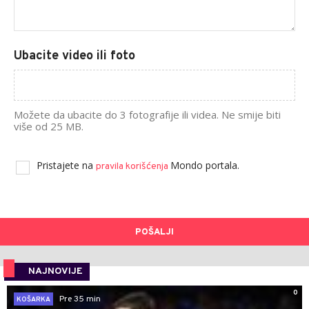
Ubacite video ili foto
Možete da ubacite do 3 fotografije ili videa. Ne smije biti
više od 25 MB.
Pristajete na
Mondo portala.
pravila korišćenja
POŠALJI
NAJNOVIJE
0
Pre 35 min
KOŠARKA