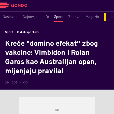
Naslovna
Najnovije
Info
Sport
Zabava
Magazin
M
Sport
Ostali sportovi
Kreće "domino efekat" zbog
vakcine: Vimbldon i Rolan
Garos kao Australijan open,
mijenjaju pravila!
29.11.2021. / 10:04