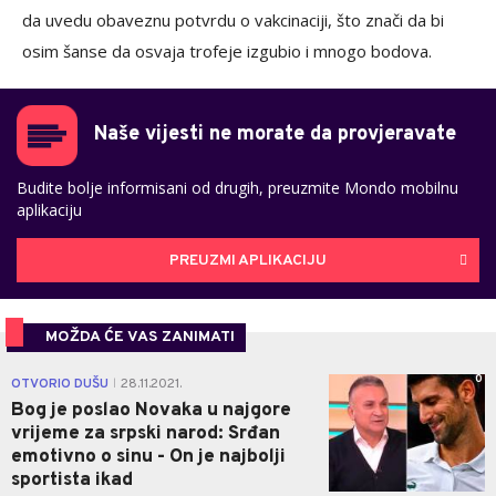
da uvedu obaveznu potvrdu o vakcinaciji, što znači da bi
osim šanse da osvaja trofeje izgubio i mnogo bodova.
Naše vijesti ne morate da provjeravate
Budite bolje informisani od drugih, preuzmite Mondo mobilnu
aplikaciju
PREUZMI APLIKACIJU
MOŽDA ĆE VAS ZANIMATI
0
OTVORIO DUŠU
28.11.2021.
|
Bog je poslao Novaka u najgore
vrijeme za srpski narod: Srđan
emotivno o sinu - On je najbolji
sportista ikad