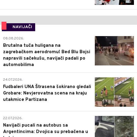
NAVIJAČI
0
08.08.2026.
Brutalna tuča huligana na
zagrebačkom aerodromu! Bed Blu Bojsi
napravili sačekušu, navijači padali po
automobilima
0
24.07.2026.
Fudbaleri UNA Štrasena šokirano gledali
Grobare: Nevjerovatna scena na kraju
utakmice Partizana
0
22.07.2026.
Navijači pucali na autobus sa
Argentincima: Dvojica su prebačena u