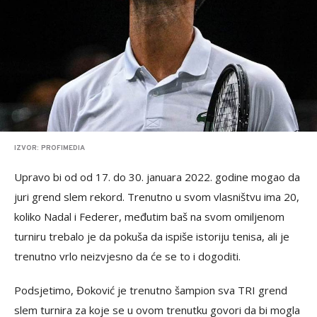
IZVOR: PROFIMEDIA
Upravo bi od od 17. do 30. januara 2022. godine mogao da
juri grend slem rekord. Trenutno u svom vlasništvu ima 20,
koliko Nadal i Federer, međutim baš na svom omiljenom
turniru trebalo je da pokuša da ispiše istoriju tenisa, ali je
trenutno vrlo neizvjesno da će se to i dogoditi.
Podsjetimo, Đoković je trenutno šampion sva TRI grend
slem turnira za koje se u ovom trenutku govori da bi mogla