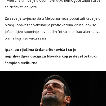
Tvietru, s tim da je u ovom trenutku nemoguće znati šta će
se dešavati do ljeta.
Za sada je izvjesno da u Melburnu neće popuštati kada je u
pitanju obavezna vakcinacija protiv korona virusa, dok se
još stidljivo spominje i dvosedmični karantin kao alternativa
onima koji nisu vakcinisani.
Ipak, po riječima Srđana Đokovića i to je
neprihvatljiva opcija za Novaka koji je devetostruki
šampion Melburna.