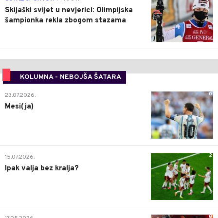
Skijaški svijet u nevjerici: Olimpijska
šampionka rekla zbogom stazama
KOLUMNA - NEBOJŠA ŠATARA
0
23.07.2026.
Mesi(ja)
2
15.07.2026.
Ipak valja bez kralja?
0