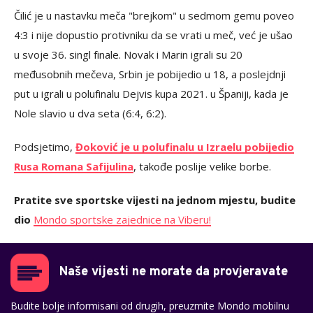
Čilić je u nastavku meča "brejkom" u sedmom gemu poveo
4:3 i nije dopustio protivniku da se vrati u meč, već je ušao
u svoje 36. singl finale. Novak i Marin igrali su 20
međusobnih mečeva, Srbin je pobijedio u 18, a poslejdnji
put u igrali u polufinalu Dejvis kupa 2021. u Španiji, kada je
Nole slavio u dva seta (6:4, 6:2).
Podsjetimo,
Đoković je u polufinalu u Izraelu pobijedio
Rusa Romana Safijulina
, takođe poslije velike borbe.
Pratite sve sportske vijesti na jednom mjestu, budite
dio
Mondo sportske zajednice na Viberu!
Naše vijesti ne morate da provjeravate
Budite bolje informisani od drugih, preuzmite Mondo mobilnu