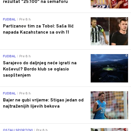
rezultat "25:100" na semaforu
0
FUDBAL
Pre 8 h
|
Partizanov tim za Tobol: Saša Ilić
napada Kazahstance sa ovih 11
0
FUDBAL
Pre 8 h
|
Sarajevo do daljnjeg neće igrati na
Koševu!? Bordo klub se oglasio
saopštenjem
0
FUDBAL
Pre 8 h
|
Bajer ne gubi vrijeme: Stigao jedan od
najtraženijih lijevih bekova
0
OSTALI SPORTOVI
Pre 8 h
|