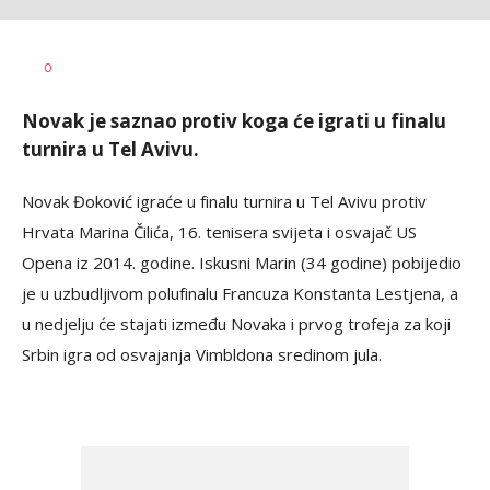
Dragan
AUTOR
0
Šutvić
Novak je saznao protiv koga će igrati u finalu
turnira u Tel Avivu.
Novak Đoković igraće u finalu turnira u Tel Avivu protiv
Hrvata Marina Čilića, 16. tenisera svijeta i osvajač US
Opena iz 2014. godine. Iskusni Marin (34 godine) pobijedio
je u uzbudljivom polufinalu Francuza Konstanta Lestjena, a
u nedjelju će stajati između Novaka i prvog trofeja za koji
Srbin igra od osvajanja Vimbldona sredinom jula.