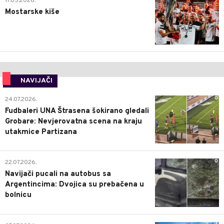
17.05.2026.
Mostarske kiše
NAVIJAČI
0
24.07.2026.
Fudbaleri UNA Štrasena šokirano gledali
Grobare: Nevjerovatna scena na kraju
utakmice Partizana
0
22.07.2026.
Navijači pucali na autobus sa
Argentincima: Dvojica su prebačena u
bolnicu