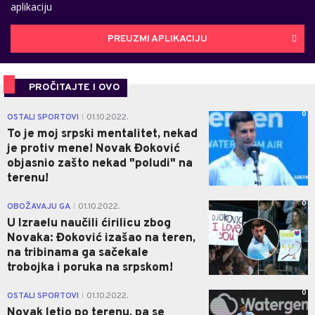
aplikaciju
PREUZMI APLIKACIJU
PROČITAJTE I OVO
0
OSTALI SPORTOVI
01.10.2022.
|
To je moj srpski mentalitet, nekad
je protiv mene! Novak Đoković
objasnio zašto nekad "poludi" na
terenu!
0
OBOŽAVAJU GA
01.10.2022.
|
U Izraelu naučili ćirilicu zbog
Novaka: Đoković izašao na teren,
na tribinama ga sačekale
trobojka i poruka na srpskom!
0
OSTALI SPORTOVI
01.10.2022.
|
Novak letio po terenu, pa se