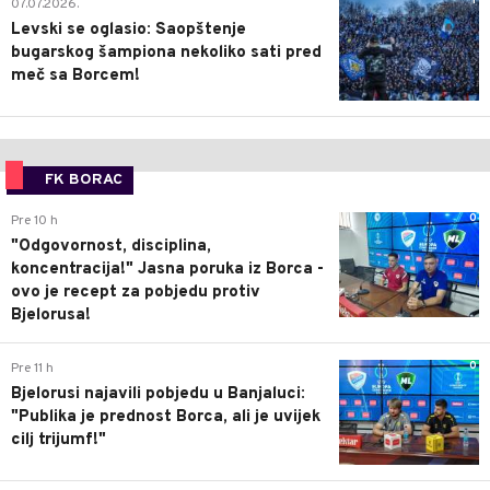
1
07.07.2026.
Levski se oglasio: Saopštenje
bugarskog šampiona nekoliko sati pred
meč sa Borcem!
FK BORAC
0
Pre 10 h
"Odgovornost, disciplina,
koncentracija!" Jasna poruka iz Borca -
ovo je recept za pobjedu protiv
Bjelorusa!
0
Pre 11 h
Bjelorusi najavili pobjedu u Banjaluci:
"Publika je prednost Borca, ali je uvijek
cilj trijumf!"