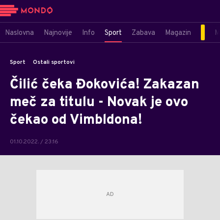
Naslovna
Najnovije
Info
Sport
Zabava
Magazin
M
Sport
Ostali sportovi
Čilić čeka Đokovića! Zakazan
meč za titulu - Novak je ovo
čekao od Vimbldona!
01.10.2022. / 23:16