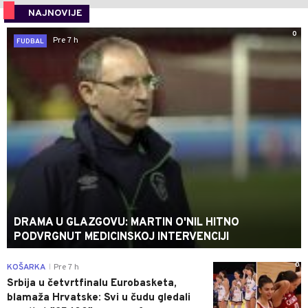
NAJNOVIJE
0
Pre 7 h
FUDBAL
DRAMA U GLAZGOVU: MARTIN O'NIL HITNO
PODVRGNUT MEDICINSKOJ INTERVENCIJI
0
KOŠARKA
Pre 7 h
|
Srbija u četvrtfinalu Eurobasketa,
blamaža Hrvatske: Svi u čudu gledali