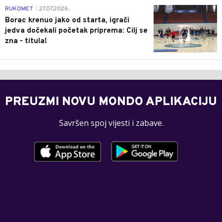
0
RUKOMET
27.07.2026.
|
Borac krenuo jako od starta, igrači
jedva dočekali početak priprema: Cilj se
zna - titula!
PREUZMI NOVU MONDO APLIKACIJU
Savršen spoj vijesti i zabave.