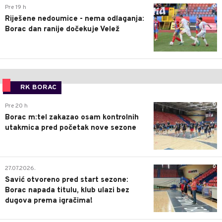
0
Pre 19 h
Riješene nedoumice - nema odlaganja:
Borac dan ranije dočekuje Velež
RK BORAC
0
Pre 20 h
Borac m:tel zakazao osam kontrolnih
utakmica pred početak nove sezone
0
27.07.2026.
Savić otvoreno pred start sezone:
Borac napada titulu, klub ulazi bez
dugova prema igračima!