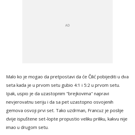
Malo ko je mogao da pretpostavi da će Čilić pobijediti u dva
seta kada je u prvom setu gubio 4:1 i 5:2 u prvom setu.
Ipak, uspio je da uzastopnim "brejkovima" napravi
nevjerovatnu seriju i da sa pet uzastopno osvojenih
gemova osvoji prvi set. Tako uzdrman, Francuz je poslije
dvije ispuštene set-lopte propustio veliku priliku, kakvu nije
imao u drugom setu.