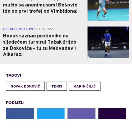
mučio sa anonimusom! Đoković
ide po prvi trofej od Vimbldona!
0
OSTALI SPORTOVI
01.10.2022.
|
Novak saznao protivnike na
sljedećem turniru! Težak žrijeb
za Đokovića - tu su Medvedev i
Alkaraz!
TAGOVI
NOVAK ĐOKOVIĆ
TENIS
MARIN ČILIĆ
PODIJELI