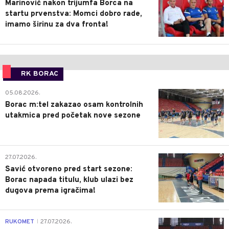
Marinović nakon trijumfa Borca na
startu prvenstva: Momci dobro rade,
imamo širinu za dva fronta!
RK BORAC
0
05.08.2026.
Borac m:tel zakazao osam kontrolnih
utakmica pred početak nove sezone
0
27.07.2026.
Savić otvoreno pred start sezone:
Borac napada titulu, klub ulazi bez
dugova prema igračima!
0
RUKOMET
27.07.2026.
|