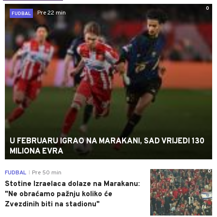
0
Pre 22 min
FUDBAL
U FEBRUARU IGRAO NA MARAKANI, SAD VRIJEDI 130
MILIONA EVRA
0
FUDBAL
Pre 50 min
|
Stotine Izraelaca dolaze na Marakanu:
"Ne obraćamo pažnju koliko će
Zvezdinih biti na stadionu"