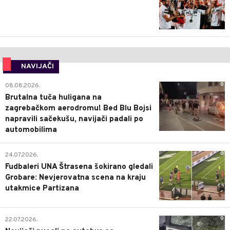
NAVIJAČI
0
08.08.2026.
Brutalna tuča huligana na
zagrebačkom aerodromu! Bed Blu Bojsi
napravili sačekušu, navijači padali po
automobilima
0
24.07.2026.
Fudbaleri UNA Štrasena šokirano gledali
Grobare: Nevjerovatna scena na kraju
utakmice Partizana
0
22.07.2026.