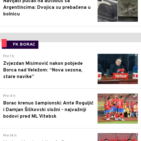
Navijači pucali na autobus sa
Argentincima: Dvojica su prebačena u
bolnicu
FK BORAC
0
Pre 1 h
Zvjezdan Misimović nakon pobjede
Borca nad Veležom: “Nova sezona,
stare navike”
0
Pre 4 h
Borac krenuo šampionski: Ante Roguljić
i Damjan Šiškovski složni - najvažniji
bodovi pred ML Vitebsk
1
Pre 14 h