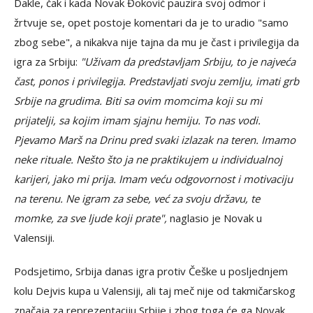
Dakle, čak i kada Novak Đoković pauzira svoj odmor i
žrtvuje se, opet postoje komentari da je to uradio "samo
zbog sebe", a nikakva nije tajna da mu je čast i privilegija da
igra za Srbiju:
"Uživam da predstavljam Srbiju, to je najveća
čast, ponos i privilegija. Predstavljati svoju zemlju, imati grb
Srbije na grudima. Biti sa ovim momcima koji su mi
prijatelji, sa kojim imam sjajnu hemiju. To nas vodi.
Pjevamo Marš na Drinu pred svaki izlazak na teren. Imamo
neke rituale. Nešto što ja ne praktikujem u individualnoj
karijeri, jako mi prija. Imam veću odgovornost i motivaciju
na terenu. Ne igram za sebe, već za svoju državu, te
momke, za sve ljude koji prate",
naglasio je Novak u
Valensiji.
Podsjetimo, Srbija danas igra protiv Češke u posljednjem
kolu Dejvis kupa u Valensiji, ali taj meč nije od takmičarskog
značaja za reprezentaciju Srbije i zbog toga će ga Novak