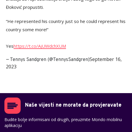
Đoković propustiti.
“He represented his country just so he could represent his
country some more!”
Yes
https://t.co/AjUWdchXUM
September 16,
— Tennys Sandgren (@TennysSandgren)
2023
Naše vijesti ne morate da provjeravate
Budite bolje informisani od drugih, preuzmite Mondo mobilnu
aplikaciju