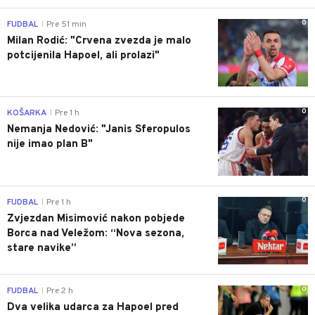
0
FUDBAL
Pre 51 min
|
Milan Rodić: "Crvena zvezda je malo
potcijenila Hapoel, ali prolazi"
0
KOŠARKA
Pre 1 h
|
Nemanja Nedović: "Janis Sferopulos
nije imao plan B"
0
FUDBAL
Pre 1 h
|
Zvjezdan Misimović nakon pobjede
Borca nad Veležom: “Nova sezona,
stare navike”
0
FUDBAL
Pre 2 h
|
Dva velika udarca za Hapoel pred