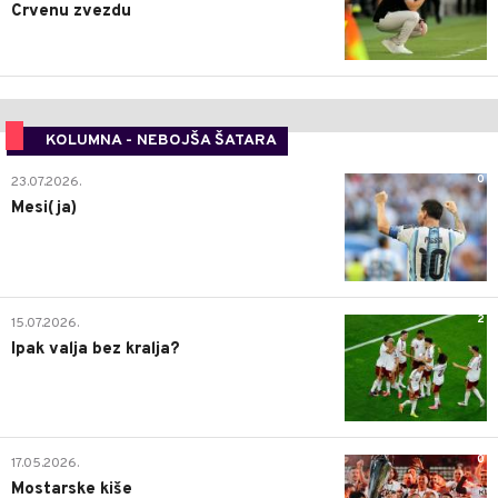
Crvenu zvezdu
KOLUMNA - NEBOJŠA ŠATARA
0
23.07.2026.
Mesi(ja)
2
15.07.2026.
Ipak valja bez kralja?
0
17.05.2026.
Mostarske kiše