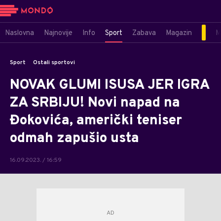
Naslovna
Najnovije
Info
Sport
Zabava
Magazin
M
Sport
Ostali sportovi
NOVAK GLUMI ISUSA JER IGRA
ZA SRBIJU! Novi napad na
Đokovića, američki teniser
odmah zapušio usta
16.09.2023. / 16:59