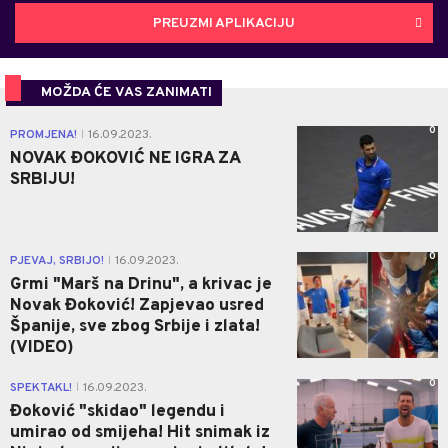
PREUZMI APLIKACIJU
MOŽDA ĆE VAS ZANIMATI
0
PROMJENA!
16.09.2023.
|
NOVAK ĐOKOVIĆ NE IGRA ZA
SRBIJU!
0
PJEVAJ, SRBIJO!
16.09.2023.
|
Grmi "Marš na Drinu", a krivac je
Novak Đoković! Zapjevao usred
Španije, sve zbog Srbije i zlata!
(VIDEO)
0
SPEKTAKL!
16.09.2023.
|
Đoković "skidao" legendu i
umirao od smijeha! Hit snimak iz