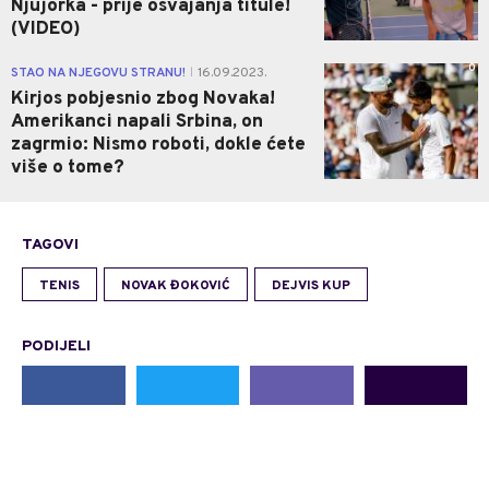
Njujorka - prije osvajanja titule!
(VIDEO)
0
STAO NA NJEGOVU STRANU!
16.09.2023.
|
Kirjos pobjesnio zbog Novaka!
Amerikanci napali Srbina, on
zagrmio: Nismo roboti, dokle ćete
više o tome?
TAGOVI
TENIS
NOVAK ĐOKOVIĆ
DEJVIS KUP
PODIJELI