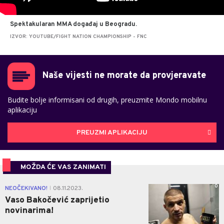
Spektakularan MMA događaj u Beogradu.
IZVOR: YOUTUBE/FIGHT NATION CHAMPIONSHIP - FNC
Naše vijesti ne morate da provjeravate
Budite bolje informisani od drugih, preuzmite Mondo mobilnu
aplikaciju
PREUZMI APLIKACIJU
MOŽDA ĆE VAS ZANIMATI
0
NEOČEKIVANO!
08.11.2023.
|
Vaso Bakočević zaprijetio
novinarima!