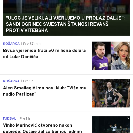
"ULOG JE VELIKI, ALI VJERUJEMO U PROLAZ DALJE":
SANDI OGRINEC SVJESTAN ŠTA NOSI REVANŠ
PROTIV VITEBSKA
0
KOŠARKA
Pre 57 min
|
Bivša vjerenica traži 50 miliona dolara
od Luke Dončića
0
KOŠARKA
Pre 1 h
|
Alen Smailagić ima novi klub: "Više mu
nudio Partizan"
0
FUDBAL
Pre 1 h
|
Vinko Marinović otvoreno nakon
pobjede: Ostaje žal za bar još jednim