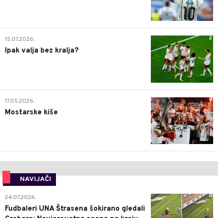
2
15.07.2026.
Ipak valja bez kralja?
0
17.05.2026.
Mostarske kiše
NAVIJAČI
0
24.07.2026.
Fudbaleri UNA Štrasena šokirano gledali