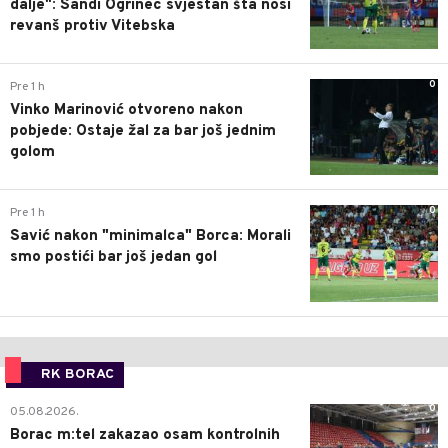
dalje": Sandi Ogrinec svjestan šta nosi
revanš protiv Vitebska
0
Pre 1 h
Vinko Marinović otvoreno nakon
pobjede: Ostaje žal za bar još jednim
golom
0
Pre 1 h
Savić nakon "minimalca" Borca: Morali
smo postići bar još jedan gol
RK BORAC
0
05.08.2026.
Borac m:tel zakazao osam kontrolnih