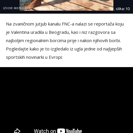
IZVOR: INSTAGRAM/VALENTINA_MILETIC_/SCREENSHOT
Br. slika: 10
Na zvaničnom jutjub kanalu FNC-a nalazi se reportaža koju
je Valentina uradila u Beogradu, kao i niz razgovora sa
najboljim regionalnim borcima prije i nakon njihovih borbi.
Pogledajte kako je to izgledalo iz ugla jedne od najljepših
sportskih novinarki u Evropi: