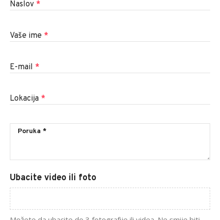
Naslov
*
Vaše ime
*
E-mail
*
Lokacija
*
Ubacite video ili foto
Možete da ubacite do 3 fotografije ili videa. Ne smije biti