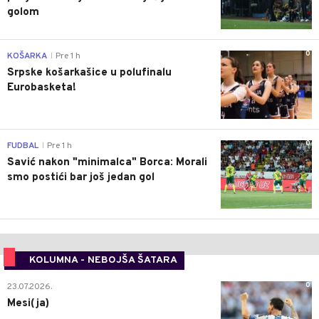
golom
0
KOŠARKA
Pre 1 h
|
Srpske košarkašice u polufinalu
Eurobasketa!
0
FUDBAL
Pre 1 h
|
Savić nakon "minimalca" Borca: Morali
smo postići bar još jedan gol
KOLUMNA - NEBOJŠA ŠATARA
0
23.07.2026.
Mesi(ja)