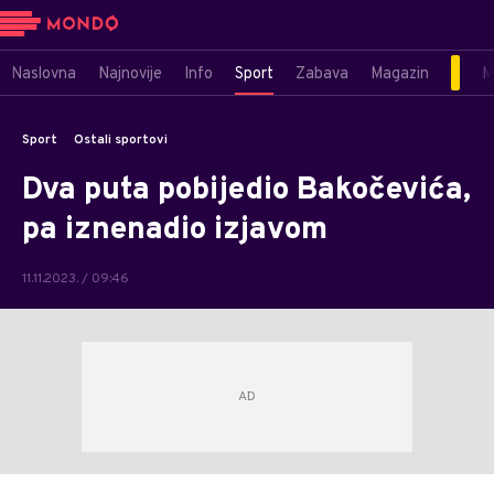
Naslovna
Najnovije
Info
Sport
Zabava
Magazin
M
Sport
Ostali sportovi
Dva puta pobijedio Bakočevića,
pa iznenadio izjavom
11.11.2023. / 09:46