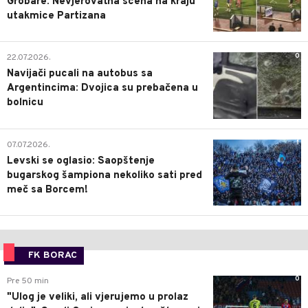
Grobare: Nevjerovatna scena na kraju
utakmice Partizana
0
22.07.2026.
Navijači pucali na autobus sa
Argentincima: Dvojica su prebačena u
bolnicu
1
07.07.2026.
Levski se oglasio: Saopštenje
bugarskog šampiona nekoliko sati pred
meč sa Borcem!
FK BORAC
0
Pre 50 min
"Ulog je veliki, ali vjerujemo u prolaz