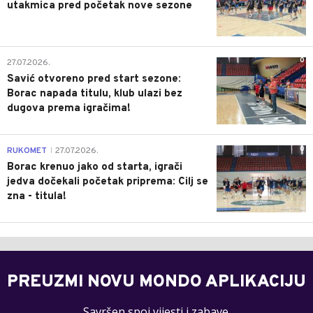
utakmica pred početak nove sezone
0
27.07.2026.
Savić otvoreno pred start sezone:
Borac napada titulu, klub ulazi bez
dugova prema igračima!
0
RUKOMET
27.07.2026.
|
Borac krenuo jako od starta, igrači
jedva dočekali početak priprema: Cilj se
zna - titula!
PREUZMI NOVU MONDO APLIKACIJU
Savršen spoj vijesti i zabave.