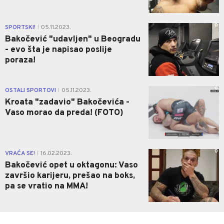
0
SPORTSKI!
05.11.2023.
|
Bakočević "udavljen" u Beogradu
- evo šta je napisao poslije
poraza!
0
OSTALI SPORTOVI
05.11.2023.
|
Kroata "zadavio" Bakočevića -
Vaso morao da preda! (FOTO)
0
VRAĆA SE!
16.02.2023.
|
Bakočević opet u oktagonu: Vaso
završio karijeru, prešao na boks,
pa se vratio na MMA!