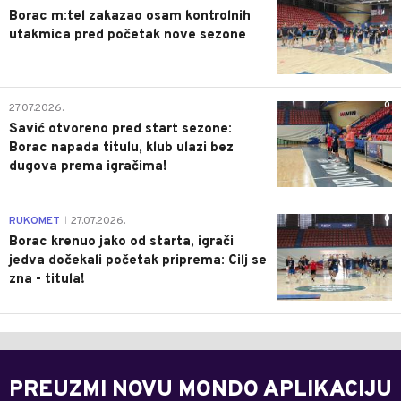
Borac m:tel zakazao osam kontrolnih
utakmica pred početak nove sezone
0
27.07.2026.
Savić otvoreno pred start sezone:
Borac napada titulu, klub ulazi bez
dugova prema igračima!
0
RUKOMET
27.07.2026.
|
Borac krenuo jako od starta, igrači
jedva dočekali početak priprema: Cilj se
zna - titula!
PREUZMI NOVU MONDO APLIKACIJU