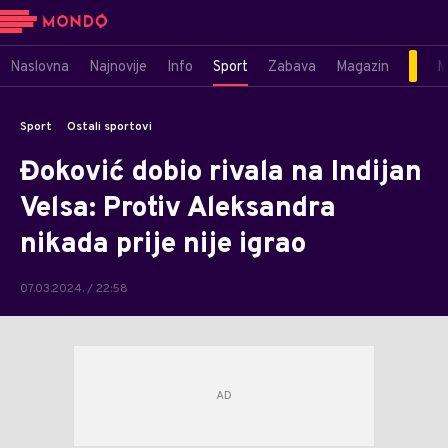
Naslovna
Najnovije
Info
Sport
Zabava
Magazin
M
Sport
Ostali sportovi
Đoković dobio rivala na Indijan
Velsa: Protiv Aleksandra
nikada prije nije igrao
07.03.2024. / 22:58