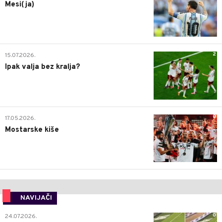
Mesi(ja)
2
15.07.2026.
Ipak valja bez kralja?
0
17.05.2026.
Mostarske kiše
NAVIJAČI
0
24.07.2026.