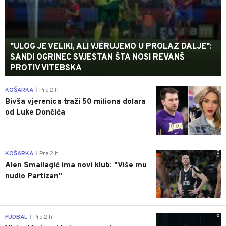
"ULOG JE VELIKI, ALI VJERUJEMO U PROLAZ DALJE":
SANDI OGRINEC SVJESTAN ŠTA NOSI REVANŠ
PROTIV VITEBSKA
0
KOŠARKA
Pre 2 h
|
Bivša vjerenica traži 50 miliona dolara
od Luke Dončića
0
KOŠARKA
Pre 2 h
|
Alen Smailagić ima novi klub: "Više mu
nudio Partizan"
0
FUDBAL
Pre 2 h
|