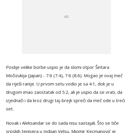
Poslije velike borbe uspio je da slomi otpor Šintara
Močizukija (Japan) - 7:6 (7:4), 7:6 (8:6). Mogao je ovaj meč
da riješi ranije. U prvom setu vodio je sa 4:1, dok je u
drugom imao zaostatak od 5:2, ali je uspio da se vrati, da
izjednači i da kroz drugi taj-brejk spreči da meč ode u treći
set.
Novak i Aleksandar se do sada nisu sastajali. Što se tiče
srpskih tenisera u Indijan Velsu, Miomir Kecmanović je