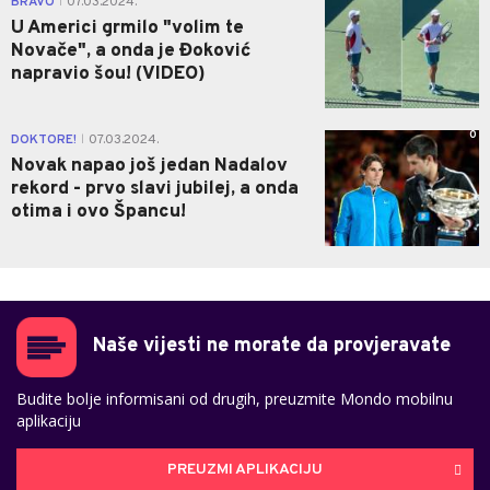
BRAVO
07.03.2024.
|
U Americi grmilo "volim te
Novače", a onda je Đoković
napravio šou! (VIDEO)
0
DOKTORE!
07.03.2024.
|
Novak napao još jedan Nadalov
rekord - prvo slavi jubilej, a onda
otima i ovo Špancu!
Naše vijesti ne morate da provjeravate
Budite bolje informisani od drugih, preuzmite Mondo mobilnu
aplikaciju
PREUZMI APLIKACIJU