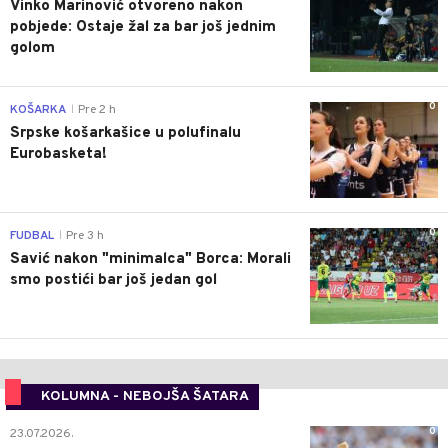
Vinko Marinović otvoreno nakon
pobjede: Ostaje žal za bar još jednim
golom
0
KOŠARKA
Pre 2 h
|
Srpske košarkašice u polufinalu
Eurobasketa!
0
FUDBAL
Pre 3 h
|
Savić nakon "minimalca" Borca: Morali
smo postići bar još jedan gol
KOLUMNA - NEBOJŠA ŠATARA
0
23.07.2026.