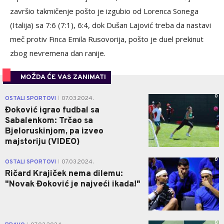
završio takmičenje pošto je izgubio od Lorenca Sonega
(Italija) sa 7:6 (7:1), 6:4, dok Dušan Lajović treba da nastavi
meč protiv Finca Emila Rusovorija, pošto je duel prekinut
zbog nevremena dan ranije.
MOŽDA ĆE VAS ZANIMATI
0
OSTALI SPORTOVI
07.03.2024.
|
Đoković igrao fudbal sa
Sabalenkom: Trčao sa
Bjeloruskinjom, pa izveo
majstoriju (VIDEO)
0
OSTALI SPORTOVI
07.03.2024.
|
Ričard Krajiček nema dilemu:
"Novak Đoković je najveći ikada!"
0