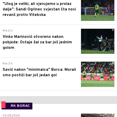
"Ulog je veliki, ali vjerujemo u prolaz
dalje": Sandi Ogrinec svjestan šta nosi
revanš protiv Vitebska
0
Pre 2 h
Vinko Marinović otvoreno nakon
pobjede: Ostaje žal za bar još jednim
golom
0
Pre 3 h
Savić nakon "minimalca" Borca: Morali
smo postići bar još jedan gol
RK BORAC
0
05.08.2026.