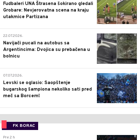
Fudbaleri UNA Štrasena šokirano gledali
Grobare: Nevjerovatna scena na kraju
utakmice Partizana
0
22.07.2026.
Navijači pucali na autobus sa
Argentincima: Dvojica su prebačena u
bolnicu
1
07.07.2026.
Levski se oglasio: Saopštenje
bugarskog šampiona nekoliko sati pred
meč sa Borcem!
FK BORAC
0
Pre 2 h