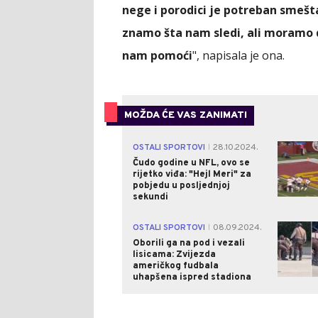
nege i porodici je potreban smešt
znamo šta nam sledi, ali moramo 
nam pomoći
", napisala je ona.
MOŽDA ĆE VAS ZANIMATI
OSTALI SPORTOVI
28.10.2024.
|
Čudo godine u NFL, ovo se
rijetko viđa: "Hejl Meri" za
pobjedu u posljednjoj
sekundi
OSTALI SPORTOVI
08.09.2024.
|
Oborili ga na pod i vezali
lisicama: Zvijezda
američkog fudbala
uhapšena ispred stadiona