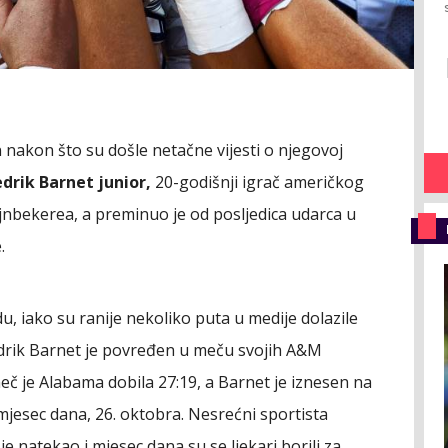
n nakon što su došle netačne vijesti o njegovoj
drik Barnet junior,
20-godišnji igrač američkog
ajnbekerea, a preminuo je od posljedica udarca u
e.
u, iako su ranije nekoliko puta u medije dolazile
edrik Barnet je povređen u meču svojih A&M
eč je Alabama dobila 27:19, a Barnet je iznesen na
mjesec dana, 26. oktobra. Nesrećni sportista
je natekao i mjesec dana su se ljekari borili za