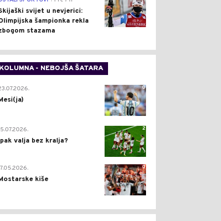
OSTALI SPORTOVI
Pre 7 h
Skijaški svijet u nevjerici:
Olimpijska šampionka rekla
zbogom stazama
KOLUMNA - NEBOJŠA ŠATARA
0
23.07.2026.
Mesi(ja)
2
15.07.2026.
Ipak valja bez kralja?
0
17.05.2026.
Mostarske kiše