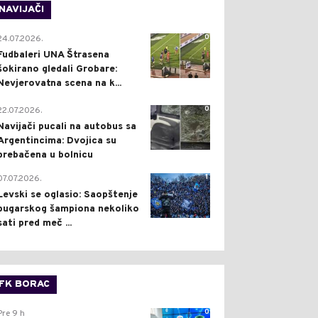
NAVIJAČI
0
24.07.2026.
Fudbaleri UNA Štrasena
šokirano gledali Grobare:
Nevjerovatna scena na k...
0
22.07.2026.
Navijači pucali na autobus sa
Argentincima: Dvojica su
prebačena u bolnicu
1
07.07.2026.
Levski se oglasio: Saopštenje
bugarskog šampiona nekoliko
sati pred meč ...
FK BORAC
0
Pre 9 h