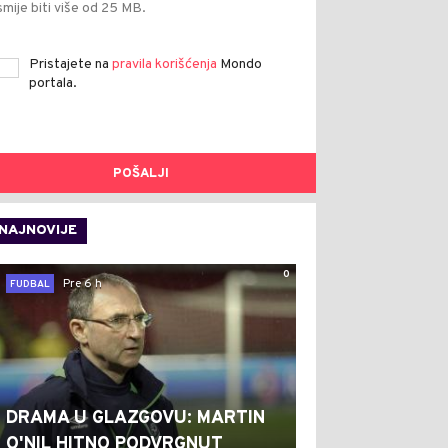
smije biti više od 25 MB.
Pristajete na
pravila korišćenja
Mondo
portala.
POŠALJI
NAJNOVIJE
0
Pre 6 h
FUDBAL
DRAMA U GLAZGOVU: MARTIN
O'NIL HITNO PODVRGNUT