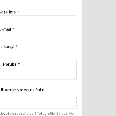
Vaše ime
*
E-mail
*
Lokacija
*
Ubacite video ili foto
Možete da ubacite do 3 fotografije ili videa. Ne