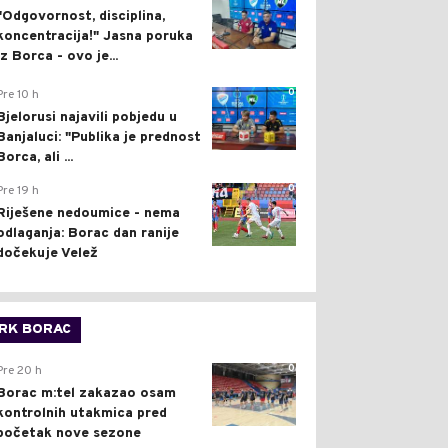
"Odgovornost, disciplina,
koncentracija!" Jasna poruka
iz Borca - ovo je...
0
Pre 10 h
Bjelorusi najavili pobjedu u
Banjaluci: "Publika je prednost
Borca, ali ...
0
Pre 19 h
Riješene nedoumice - nema
odlaganja: Borac dan ranije
dočekuje Velež
RK BORAC
0
Pre 20 h
Borac m:tel zakazao osam
kontrolnih utakmica pred
početak nove sezone