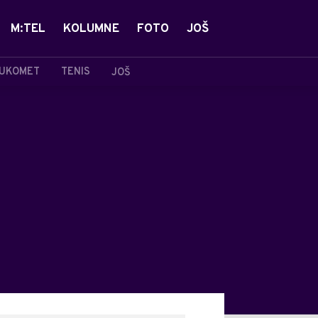
M:TEL
KOLUMNE
FOTO
JOŠ
UKOMET
TENIS
JOŠ