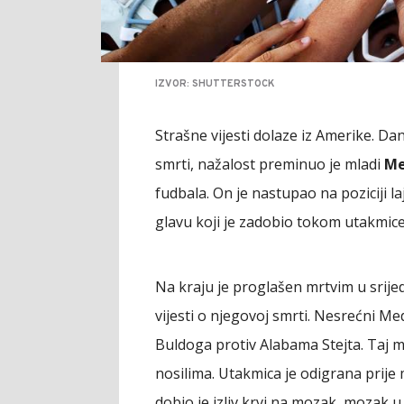
IZVOR: SHUTTERSTOCK
Strašne vijesti dolaze iz Amerike. Da
smrti, nažalost preminuo je mladi
Me
fudbala. On je nastupao na poziciji l
glavu koji je zadobio tokom utakmic
Na kraju je proglašen mrtvim u srijed
vijesti o njegovoj smrti. Nesrećni M
Buldoga protiv Alabama Stejta. Taj m
nosilima. Utakmica je odigrana prije 
dobio je izliv krvi na mozak, mozak u 