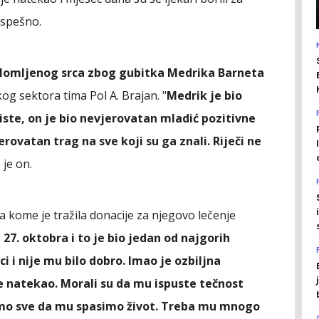
uspešno.
slomljenog srca zbog gubitka Medrika Barneta
og sektora tima Pol A. Brajan. "
Medrik je bio
te, on je bio nevjerovatan mladić pozitivne
erovatan trag na sve koji su ga znali. Riječi ne
 je on.
a kome je tražila donacije za njegovo lečenje
 27. oktobra i to je bio jedan od najgorih
ci i nije mu bilo dobro. Imao je ozbiljna
 natekao. Morali su da mu ispuste tečnost
i smo sve da mu spasimo život. Treba mu mnogo