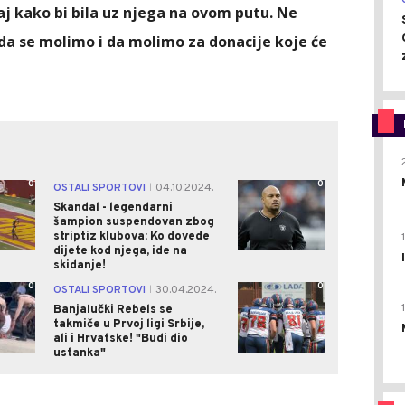
aj kako bi bila uz njega na ovom putu. Ne
da se molimo i da molimo za donacije koje će
0
0
OSTALI SPORTOVI
04.10.2024.
|
Skandal - legendarni
šampion suspendovan zbog
striptiz klubova: Ko dovede
dijete kod njega, ide na
skidanje!
0
0
OSTALI SPORTOVI
30.04.2024.
|
Banjalučki Rebels se
takmiče u Prvoj ligi Srbije,
ali i Hrvatske! "Budi dio
ustanka"