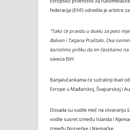
Evropsko prvenstvo za rukometašice
federacija (EHF) odredila je arbitre z
"Tako će pravdu u duelu za peto mje
Balvan i Tatjana Praštalo. Ova nomina
koristimo priliku da im čestitamo na 
saveza BiH.
Banjalučankama će sutrašnji duel od 
Evrope u Mađarskoj, Švajcarskoj i Aust
Dosada su sudile meč na otvaranju 
vodile susret između Islanda i Njemačk
između Norveške i Njemačke.