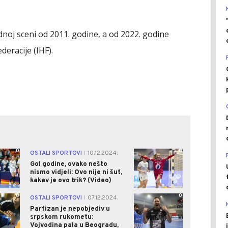
noj sceni od 2011. godine, a od 2022. godine
eracije (IHF).
0
0
OSTALI SPORTOVI
10.12.2024.
|
Gol godine, ovako nešto
nismo vidjeli: Ovo nije ni šut,
kakav je ovo trik? (Video)
0
0
OSTALI SPORTOVI
07.12.2024.
|
Partizan je nepobjediv u
srpskom rukometu:
Vojvodina pala u Beogradu,