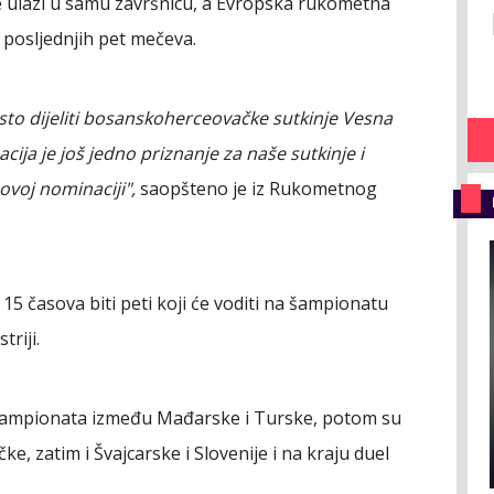
 ulazi u samu završnicu, a Evropska rukometna
a posljednjih pet mečeva.
sto dijeliti bosanskoherceovačke sutkinje Vesna
cija je još jedno priznanje za naše sutkinje i
ovoj nominaciji",
saopšteno je iz Rukometnog
15 časova biti peti koji će voditi na šampionatu
riji.
šampionata između Mađarske i Turske, potom su
e, zatim i Švajcarske i Slovenije i na kraju duel