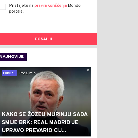
Pristajete na
pravila korišćenja
Mondo
portala.
POŠALJI
NAJNOVIJE
0
Pre 6 min
FUDBAL
KAKO SE ŽOZEU MURINJU SADA
SMIJE BRK: REAL MADRID JE
UPRAVO PREVARIO CIJ...