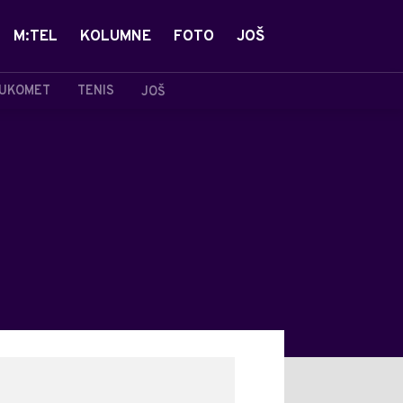
M:TEL
KOLUMNE
FOTO
JOŠ
UKOMET
TENIS
JOŠ