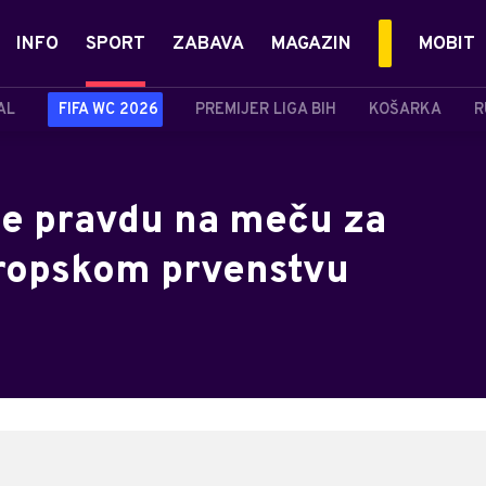
INFO
SPORT
ZABAVA
MAGAZIN
MOBIT
AL
FIFA WC 2026
PREMIJER LIGA BIH
KOŠARKA
R
le pravdu na meču za
vropskom prvenstvu