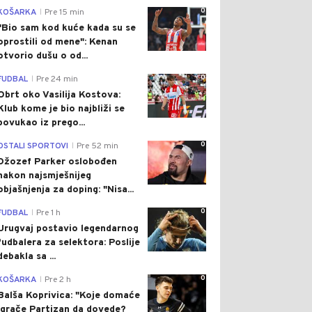
0
KOŠARKA
Pre 15 min
|
"Bio sam kod kuće kada su se
oprostili od mene": Kenan
otvorio dušu o od...
0
FUDBAL
Pre 24 min
|
Obrt oko Vasilija Kostova:
Klub kome je bio najbliži se
povukao iz prego...
0
OSTALI SPORTOVI
Pre 52 min
|
Džozef Parker oslobođen
nakon najsmješnijeg
objašnjenja za doping: "Nisa...
0
FUDBAL
Pre 1 h
|
Urugvaj postavio legendarnog
fudbalera za selektora: Poslije
debakla sa ...
0
KOŠARKA
Pre 2 h
|
Balša Koprivica: "Koje domaće
igrače Partizan da dovede?