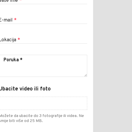
Vaše ime
*
E-mail
*
Lokacija
*
Ubacite video ili foto
Možete da ubacite do 3 fotografije ili videa. Ne
smije biti više od 25 MB.