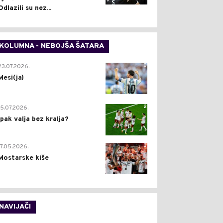
Odlazili su nez...
KOLUMNA - NEBOJŠA ŠATARA
0
23.07.2026.
Mesi(ja)
2
15.07.2026.
Ipak valja bez kralja?
0
17.05.2026.
Mostarske kiše
NAVIJAČI