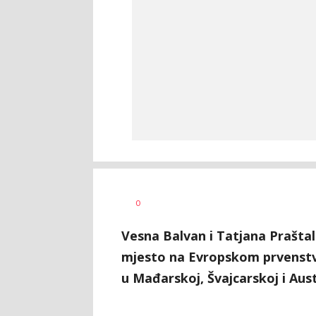
Nebojša
AUTOR
0
Šatara
Vesna Balvan i Tatjana Praštal
mjesto na Evropskom prvenstvu
u Mađarskoj, Švajcarskoj i Austr