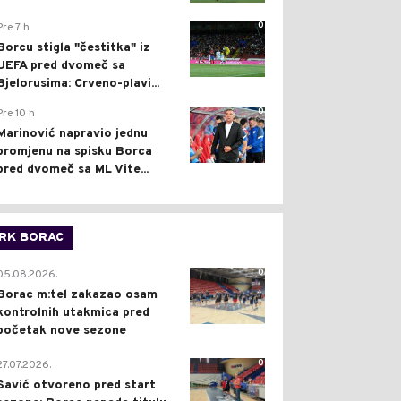
0
Pre 7 h
Borcu stigla "čestitka" iz
UEFA pred dvomeč sa
Bjelorusima: Crveno-plavi...
0
Pre 10 h
Marinović napravio jednu
promjenu na spisku Borca
pred dvomeč sa ML Vite...
RK BORAC
0
05.08.2026.
Borac m:tel zakazao osam
kontrolnih utakmica pred
početak nove sezone
0
27.07.2026.
Savić otvoreno pred start