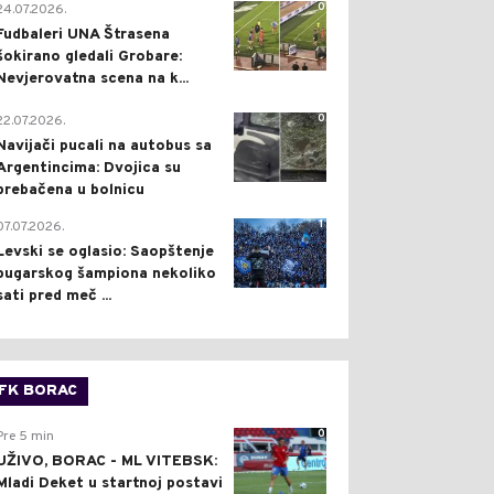
0
24.07.2026.
Fudbaleri UNA Štrasena
šokirano gledali Grobare:
Nevjerovatna scena na k...
0
22.07.2026.
Navijači pucali na autobus sa
Argentincima: Dvojica su
prebačena u bolnicu
1
07.07.2026.
Levski se oglasio: Saopštenje
bugarskog šampiona nekoliko
sati pred meč ...
FK BORAC
0
Pre 5 min
UŽIVO, BORAC - ML VITEBSK:
Mladi Deket u startnoj postavi