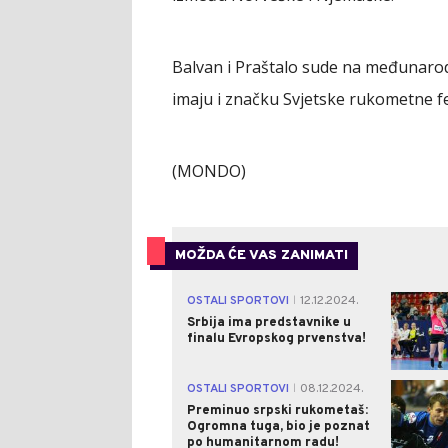
Balvan i Praštalo sude na međunarod
imaju i značku Svjetske rukometne fed
(MONDO)
MOŽDA ĆE VAS ZANIMATI
OSTALI SPORTOVI
12.12.2024.
|
Srbija ima predstavnike u
finalu Evropskog prvenstva!
OSTALI SPORTOVI
08.12.2024.
|
Preminuo srpski rukometaš:
Ogromna tuga, bio je poznat
po humanitarnom radu!