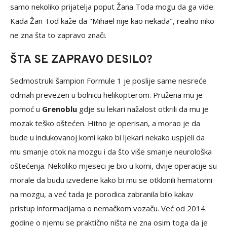
samo nekoliko prijatelja poput Žana Toda mogu da ga vide.
Kada Žan Tod kaže da "Mihael nije kao nekada", realno niko
ne zna šta to zapravo znači.
ŠTA SE ZAPRAVO DESILO?
Sedmostruki šampion Formule 1 je poslije same nesreće
odmah prevezen u bolnicu helikopterom. Pružena mu je
pomoć u
Grenoblu
gdje su lekari nažalost otkrili da mu je
mozak teško oštećen. Hitno je operisan, a morao je da
bude u indukovanoj komi kako bi ljekari nekako uspjeli da
mu smanje otok na mozgu i da što više smanje neurološka
oštećenja. Nekoliko mjeseci je bio u komi, dvije operacije su
morale da budu izvedene kako bi mu se otklonili hematomi
na mozgu, a već tada je porodica zabranila bilo kakav
pristup informacijama o nemačkom vozaču. Već od 2014.
godine o njemu se praktično ništa ne zna osim toga da je