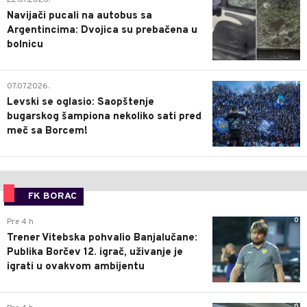
Navijači pucali na autobus sa
Argentincima: Dvojica su prebačena u
bolnicu
1
07.07.2026.
Levski se oglasio: Saopštenje
bugarskog šampiona nekoliko sati pred
meč sa Borcem!
FK BORAC
0
Pre 4 h
Trener Vitebska pohvalio Banjalučane:
Publika Borčev 12. igrač, uživanje je
igrati u ovakvom ambijentu
0