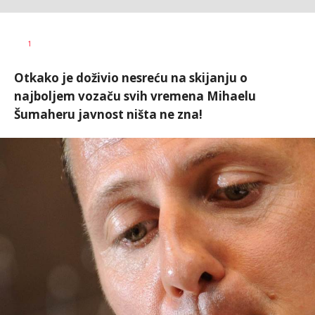
Dragan
AUTOR
1
Šutvić
Otkako je doživio nesreću na skijanju o
najboljem vozaču svih vremena Mihaelu
Šumaheru javnost ništa ne zna!