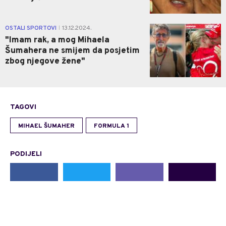
0
OSTALI SPORTOVI
13.12.2024.
|
"Imam rak, a mog Mihaela
Šumahera ne smijem da posjetim
zbog njegove žene"
TAGOVI
MIHAEL ŠUMAHER
FORMULA 1
PODIJELI