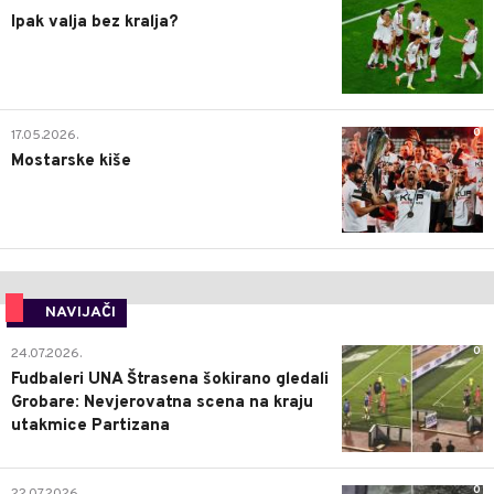
Ipak valja bez kralja?
0
17.05.2026.
Mostarske kiše
NAVIJAČI
0
24.07.2026.
Fudbaleri UNA Štrasena šokirano gledali
Grobare: Nevjerovatna scena na kraju
utakmice Partizana
0
22.07.2026.