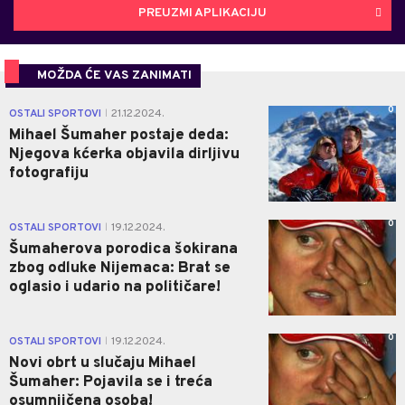
PREUZMI APLIKACIJU
MOŽDA ĆE VAS ZANIMATI
0
OSTALI SPORTOVI
21.12.2024.
|
Mihael Šumaher postaje deda:
Njegova kćerka objavila dirljivu
fotografiju
0
OSTALI SPORTOVI
19.12.2024.
|
Šumaherova porodica šokirana
zbog odluke Nijemaca: Brat se
oglasio i udario na političare!
0
OSTALI SPORTOVI
19.12.2024.
|
Novi obrt u slučaju Mihael
Šumaher: Pojavila se i treća
osumnjičena osoba!