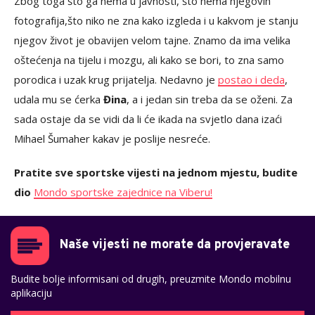
Zbog toga što ga nema u javnosti, što nema njegovih
fotografija,što niko ne zna kako izgleda i u kakvom je stanju
njegov život je obavijen velom tajne. Znamo da ima velika
oštećenja na tijelu i mozgu, ali kako se bori, to zna samo
porodica i uzak krug prijatelja. Nedavno je
postao i deda
,
udala mu se ćerka
Đina
, a i jedan sin treba da se oženi. Za
sada ostaje da se vidi da li će ikada na svjetlo dana izaći
Mihael Šumaher kakav je poslije nesreće.
Pratite sve sportske vijesti na jednom mjestu, budite
dio
Mondo sportske zajednice na Viberu!
Naše vijesti ne morate da provjeravate
Budite bolje informisani od drugih, preuzmite Mondo mobilnu
aplikaciju