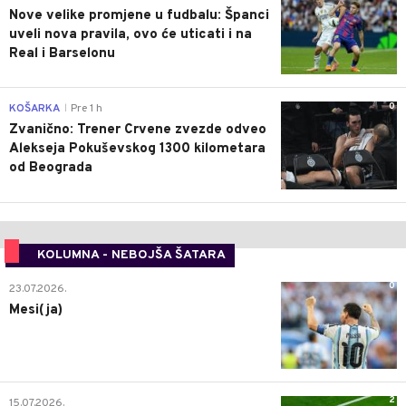
Nove velike promjene u fudbalu: Španci
uveli nova pravila, ovo će uticati i na
Real i Barselonu
0
KOŠARKA
Pre 1 h
|
Zvanično: Trener Crvene zvezde odveo
Alekseja Pokuševskog 1300 kilometara
od Beograda
KOLUMNA - NEBOJŠA ŠATARA
0
23.07.2026.
Mesi(ja)
2
15.07.2026.