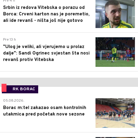
Pre 4 h
Srbin iz redova Vitebska o porazu od
Borca: Crveni karton nas je poremetio,
ali ide revanš - ništa još nije gotovo
0
Pre 13 h
"Ulog je veliki, ali vjerujemo u prolaz
dalje": Sandi Ogrinec svjestan šta nosi
revanš protiv Vitebska
RK BORAC
0
05.08.2026.
Borac m:tel zakazao osam kontrolnih
utakmica pred početak nove sezone