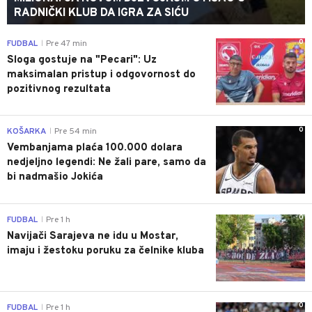
RADNIČKI KLUB DA IGRA ZA SIĆU
0
FUDBAL
Pre 47 min
|
Sloga gostuje na "Pecari": Uz
maksimalan pristup i odgovornost do
pozitivnog rezultata
0
KOŠARKA
Pre 54 min
|
Vembanjama plaća 100.000 dolara
nedjeljno legendi: Ne žali pare, samo da
bi nadmašio Jokića
0
FUDBAL
Pre 1 h
|
Navijači Sarajeva ne idu u Mostar,
imaju i žestoku poruku za čelnike kluba
0
FUDBAL
Pre 1 h
|