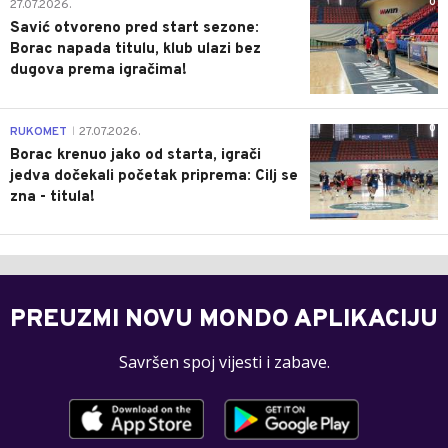
0
27.07.2026.
Savić otvoreno pred start sezone:
Borac napada titulu, klub ulazi bez
dugova prema igračima!
0
RUKOMET
27.07.2026.
|
Borac krenuo jako od starta, igrači
jedva dočekali početak priprema: Cilj se
zna - titula!
PREUZMI NOVU MONDO APLIKACIJU
Savršen spoj vijesti i zabave.