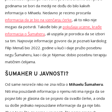
godinama se bori da mediji ne dođu do bilo kakvih
informacija o Mihaelu. Nedavno je recimo procurila
informacija da je bio na vjenčanju ćerke
, ali to niko nije
mogao da potvrdi. Takođe bilo je
pokušaja ucjene, krađe
informacija o Šumaheru
, ali uspjela je porodica da se izbori
sa tim. Najnovije informacije govore da je poznati kardiolog
Filip Menaš bio 2022. godine u kući i daje pružio posebnu
negu Šumaheru, kao i da je Nijemac dobio posebnu terapiju
matičnim ćelijama.
ŠUMAHER U JAVNOSTI?
Od same nesreće niko ne zna ništa o
Mihaelu Šumaheru
.
Niti ima pouzdanih informacija o njemu niti ima njega da se
pojavi bilo je glasina da se pojavio da svadbi ćerke, a onda
su došle jednako nepouzdane informacije da ga nije bilo.