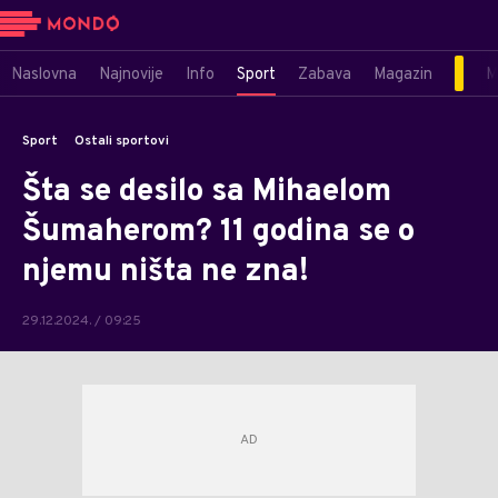
Naslovna
Najnovije
Info
Sport
Zabava
Magazin
M
Sport
Ostali sportovi
Šta se desilo sa Mihaelom
Šumaherom? 11 godina se o
njemu ništa ne zna!
29.12.2024. / 09:25