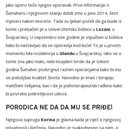
Jako sporo teče njegov oporavak. Prve informacije o
Šumaheru i njegovom stanju dobili smo u junu 2014, šest
mjeseci nakon nesreće. Tada su ljekari počeli da ga bude iz
kome i prebačen je u Univerzitetsku bolnicu u
Lozani
, u
Švajcarskoj. U septembru iste godine je otpušten iz bolnice
kako bi nastavljao da se oporavlja kod kuće! To je u prvom
momentu bila rezidencija u
Glandu
u Švajcarskoj. Iako se o
tome zna jako malo, neki insajderi tvrde da je tokom
godina Šumaher podvrgnut raznim operacijama kako bi mu
se poboljšao kvalitet života. Navodno je imao i terapiju
matičnim ćelijama, kao i da je psihoterapeutski rađeno kako
bi povratio pokretljivost udova.
PORODICA NE DA DA MU SE PRIĐE!
Njegova supruga
Korina
je glavna kada je riječ o njegovoj
privatnosti i liječenju. Navodno je svakodnevno sa njim, a