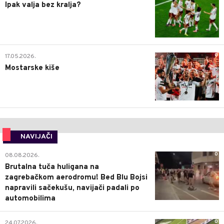
Ipak valja bez kralja?
0
17.05.2026.
Mostarske kiše
NAVIJAČI
0
08.08.2026.
Brutalna tuča huligana na
zagrebačkom aerodromu! Bed Blu Bojsi
napravili sačekušu, navijači padali po
automobilima
0
24.07.2026.