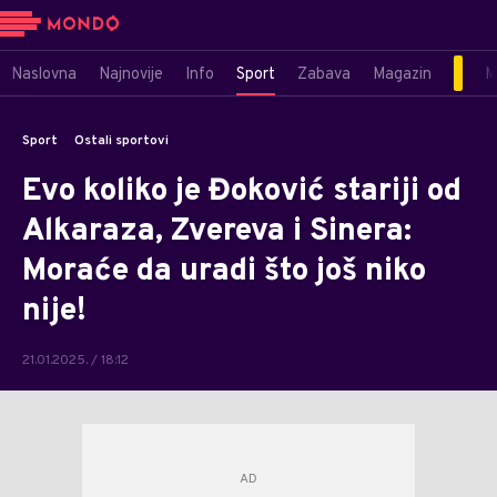
Naslovna
Najnovije
Info
Sport
Zabava
Magazin
M
Sport
Ostali sportovi
Evo koliko je Đoković stariji od
Alkaraza, Zvereva i Sinera:
Moraće da uradi što još niko
nije!
21.01.2025. / 18:12