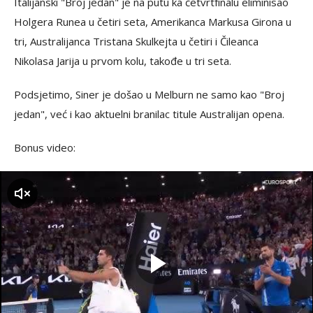
Italijanski "Broj jedan" je na putu ka četvrtfinalu eliminisao
Holgera Runea u četiri seta, Amerikanca Markusa Girona u
tri, Australijanca Tristana Skulkejta u četiri i Čileanca
Nikolasa Jarija u prvom kolu, takođe u tri seta.
Podsjetimo, Siner je došao u Melburn ne samo kao "Broj
jedan", već i kao aktuelni branilac titule Australijan opena.
Bonus video:
zvuk