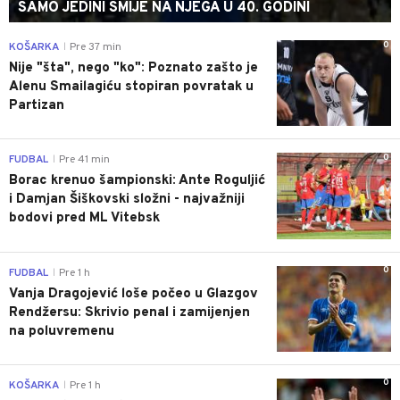
SAMO JEDINI SMIJE NA NJEGA U 40. GODINI
0
KOŠARKA
Pre 37 min
|
Nije "šta", nego "ko": Poznato zašto je
Alenu Smailagiću stopiran povratak u
Partizan
0
FUDBAL
Pre 41 min
|
Borac krenuo šampionski: Ante Roguljić
i Damjan Šiškovski složni - najvažniji
bodovi pred ML Vitebsk
0
FUDBAL
Pre 1 h
|
Vanja Dragojević loše počeo u Glazgov
Rendžersu: Skrivio penal i zamijenjen
na poluvremenu
0
KOŠARKA
Pre 1 h
|