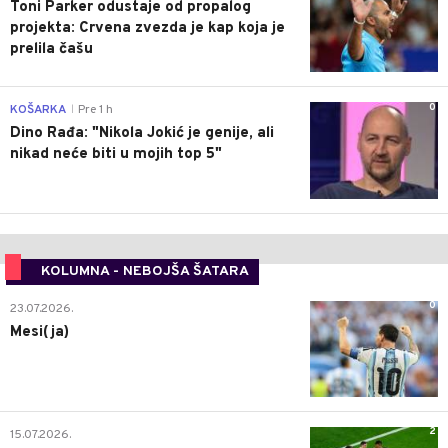
Toni Parker odustaje od propalog
projekta: Crvena zvezda je kap koja je
prelila čašu
0
KOŠARKA
Pre 1 h
|
Dino Rađa: "Nikola Jokić je genije, ali
nikad neće biti u mojih top 5"
KOLUMNA - NEBOJŠA ŠATARA
0
23.07.2026.
Mesi(ja)
2
15.07.2026.