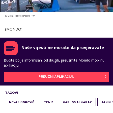
IZVOR: EUROSPORT TV
(MONDO)
Naše vijesti ne morate da provjeravate
Budite bolje informisani od drugih, preuzmite Mondo mobilnu
aplikaciju
PREUZMI APLIKACIJU
TAGOVI
NOVAK ĐOKOVIĆ
TENIS
KARLOS ALKARAZ
JANIK 