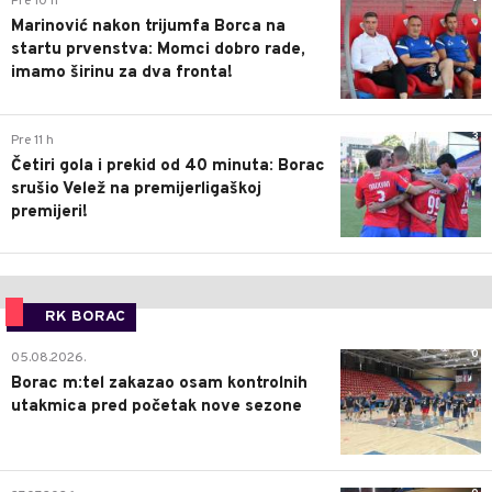
Pre 10 h
Marinović nakon trijumfa Borca na
startu prvenstva: Momci dobro rade,
imamo širinu za dva fronta!
3
Pre 11 h
Četiri gola i prekid od 40 minuta: Borac
srušio Velež na premijerligaškoj
premijeri!
RK BORAC
0
05.08.2026.
Borac m:tel zakazao osam kontrolnih
utakmica pred početak nove sezone