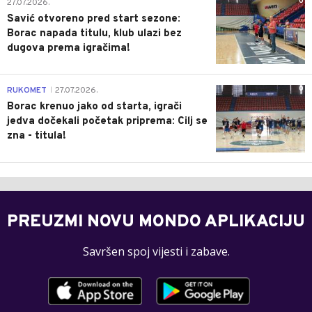
0
27.07.2026.
Savić otvoreno pred start sezone:
Borac napada titulu, klub ulazi bez
dugova prema igračima!
0
RUKOMET
27.07.2026.
|
Borac krenuo jako od starta, igrači
jedva dočekali početak priprema: Cilj se
zna - titula!
PREUZMI NOVU MONDO APLIKACIJU
Savršen spoj vijesti i zabave.