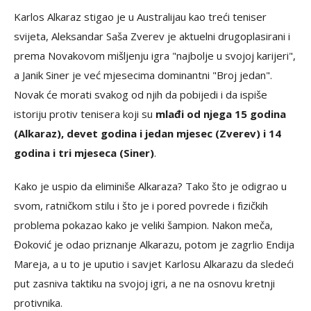
Karlos Alkaraz stigao je u Australijau kao treći teniser
svijeta, Aleksandar Saša Zverev je aktuelni drugoplasirani i
prema Novakovom mišljenju igra "najbolje u svojoj karijeri",
a Janik Siner je već mjesecima dominantni "Broj jedan".
Novak će morati svakog od njih da pobijedi i da ispiše
istoriju protiv tenisera koji su
mlađi od njega 15 godina
(Alkaraz), devet godina i jedan mjesec (Zverev) i 14
godina i tri mjeseca (Siner)
.
Kako je uspio da eliminiše Alkaraza? Tako što je odigrao u
svom, ratničkom stilu i što je i pored povrede i fizičkih
problema pokazao kako je veliki šampion. Nakon meča,
Đoković je odao priznanje Alkarazu, potom je zagrlio Endija
Mareja, a u to je uputio i savjet Karlosu Alkarazu da sledeći
put zasniva taktiku na svojoj igri, a ne na osnovu kretnji
protivnika.