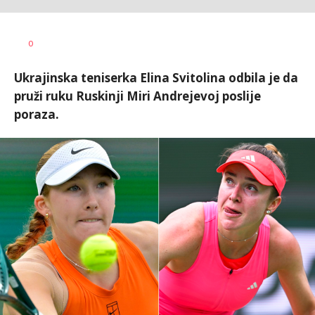
Nebojša
AUTOR
0
Šatara
Ukrajinska teniserka Elina Svitolina odbila je da
pruži ruku Ruskinji Miri Andrejevoj poslije
poraza.