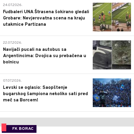
0
24.07.2026.
Fudbaleri UNA Štrasena šokirano gledali
Grobare: Nevjerovatna scena na kraju
utakmice Partizana
0
22.07.2026.
Navijači pucali na autobus sa
Argentincima: Dvojica su prebačena u
bolnicu
1
07.07.2026.
Levski se oglasio: Saopštenje
bugarskog šampiona nekoliko sati pred
meč sa Borcem!
FK BORAC