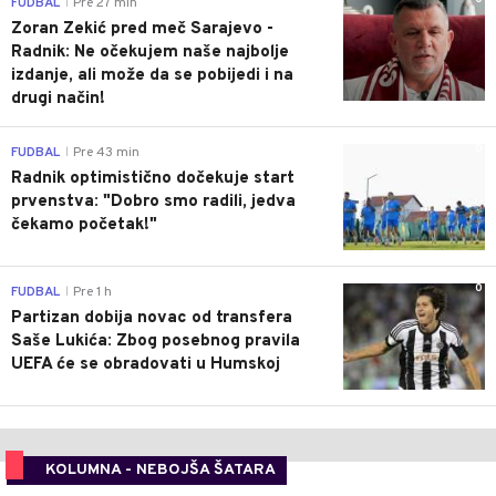
FUDBAL
Pre 27 min
|
Zoran Zekić pred meč Sarajevo -
Radnik: Ne očekujem naše najbolje
izdanje, ali može da se pobijedi i na
drugi način!
0
FUDBAL
Pre 43 min
|
Radnik optimistično dočekuje start
prvenstva: "Dobro smo radili, jedva
čekamo početak!"
0
FUDBAL
Pre 1 h
|
Partizan dobija novac od transfera
Saše Lukića: Zbog posebnog pravila
UEFA će se obradovati u Humskoj
KOLUMNA - NEBOJŠA ŠATARA