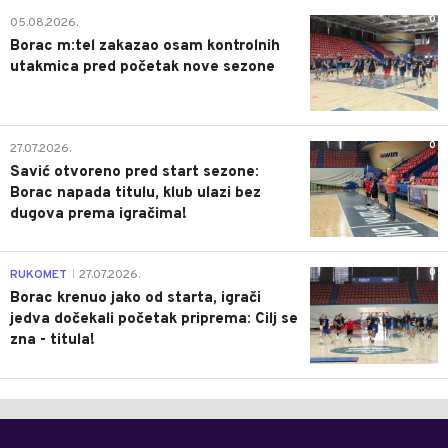
0
05.08.2026.
Borac m:tel zakazao osam kontrolnih
utakmica pred početak nove sezone
0
27.07.2026.
Savić otvoreno pred start sezone:
Borac napada titulu, klub ulazi bez
dugova prema igračima!
0
RUKOMET
27.07.2026.
|
Borac krenuo jako od starta, igrači
jedva dočekali početak priprema: Cilj se
zna - titula!