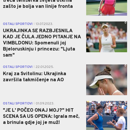
treća teniserka svijeta otkrila
zašto je bolja van linije fronta
0
OSTALI SPORTOVI
13.07.2023.
|
UKRAJINKA SE RAZBJESNILA
KAD JE ČULA JEDNO PITANJE NA
VIMBLDONU: Spomenuli joj
Bjeloruskinju i princezu: "Ljuta
sam"
0
OSTALI SPORTOVI
22.01.2025.
|
Kraj za Svitolinu: Ukrajinka
završila takmičenje na AO
0
OSTALI SPORTOVI
01.09.2023.
|
"JE L' POČEO ONAJ MOJ?" HIT
SCENA SA US OPENA: Igrala meč,
a brinula gdje joj je muž!