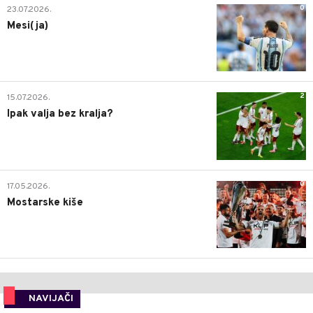
0
23.07.2026.
Mesi(ja)
2
15.07.2026.
Ipak valja bez kralja?
0
17.05.2026.
Mostarske kiše
NAVIJAČI