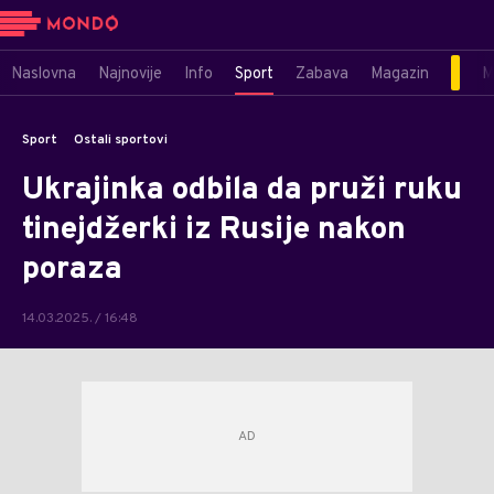
Naslovna
Najnovije
Info
Sport
Zabava
Magazin
M
Sport
Ostali sportovi
Ukrajinka odbila da pruži ruku
tinejdžerki iz Rusije nakon
poraza
14.03.2025. / 16:48