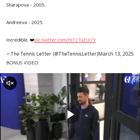
Sharapova - 2005.
Andreeva - 2025.
Incredible. ❤️
pic.twitter.com/mTz7uZUi7Y
March 13, 2025
— The Tennis Letter (@TheTennisLetter)
BONUS VIDEO:
zvuk