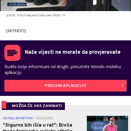
IZVOR: YOUTUBE/AUSTRALIAN OPEN TV
(MONDO)
Naše vijesti ne morate da provjeravate
Budite bolje informisani od drugih, preuzmite Mondo mobilnu
aplikaciju
PREUZMI APLIKACIJU
MOŽDA ĆE VAS ZANIMATI
0
OSTALI SPORTOVI
11.03.2025.
|
"Sigurno bih išla u rat": Bivša