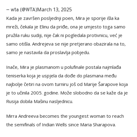
March 13, 2025
— wta (@WTA)
Kada je završen posljednji poen, Mira je sporije išla ka
mreži, čekala je Elinu da priđe, ona je umjesto toga samo
pružila ruku sudiji, nije čak ni pogledala protivnicu, već je
samo otišla. Andrejeva se nije pretjerano obazirala na to,
samo je nastavila da proslavlja pobjedu.
Inače, Mira je plasmanom u polufinale postala najmlađa
teniserka koja je uspjela da dođe do plasmana među
najbolje četiri na ovom turniru još od Marije Šarapove koja
je to učinila 2005. godine. Može slobodno da se kaže da je
Rusija dobila Mašinu nasljednicu.
Mirra Andreeva becomes the youngest woman to reach
the semifinals of Indian Wells since Maria Sharapova.