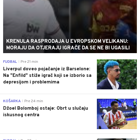
KRENULA RASPRODAJA U EVROPSKOM VELIKANU:
MORAJU DA OTJERAJU IGRAČE DA SE NE BI UGASILI
0
FUDBAL
Pre 21 min
|
Liverpul doveo pojačanje iz Barselone:
Na "Enfild" stiže igrač koji se izborio sa
depresijom i problemima
0
KOŠARKA
Pre 24 min
|
Džoel Bolomboj ostaje: Obrt u slučaju
iskusnog centra
0