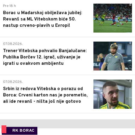
0
Pre 18 h
Borac u Mađarskoj obilježava jubilej:
Revanš sa ML Vitebskom biće 50.
nastup crveno-plavih u Evropi!
0
07.08.2026.
Trener Vitebska pohvalio Banjalučane:
Publika Borčev 12. igrač, uživanje je
igrati u ovakvom ambijentu
0
07.08.2026.
Srbin iz redova Vitebska o porazu od
Borca: Crveni karton nas je poremetio,
ali ide revanš - ništa još nije gotovo
RK BORAC