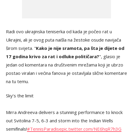
Radi ovo ukrajinska teniserka od kada je počeo rat u
Ukrajini, ali je ovog puta naišla na žestoke osude navijača
širom svijeta. "
Kako je nije sramota, pa šta je dijete od
17 godina krivo za rat i odluke političara?
", glasio je
jedan od komentara na društvenim mrežama koji je ubrzo
postao viralan i većina fanova je ostavljala slične komentare
na tu temu.
Sky’s the limit
Mirra Andreeva delivers a stunning performance to knock
out Svitolina 7-5, 6-3 and storm into the Indian Wells
semifinals!
#TennisParadise
pic.twitter.com/NE6hqR7h3G