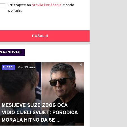
Pristajete na
pravila korišćenja
Mondo
portala.
POŠALJI
NAJNOVIJE
0
Pre 30 min
FUDBAL
MESIJEVE SUZE ZBOG OCA
VIDIO CIJELI SVIJET: PORODICA
MORALA HITNO DA SE ...