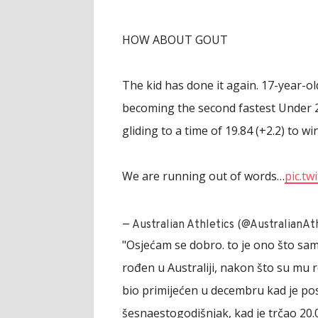
HOW ABOUT GOUT
The kid has done it again. 17-year-ol
becoming the second fastest Under 20
gliding to a time of 19.84 (+2.2) to wi
We are running out of words…
pic.t
— Australian Athletics (@AustralianAt
"Osjećam se dobro. to je ono što sam 
rođen u Australiji, nakon što su mu r
bio primijećen u decembru kad je po
šesnaestogodišnjak, kad je trčao 20