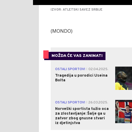
IZVOR: ATLETSKI SAVEZ SRBIJE
(MONDO)
MOŽDA ĆE VAS ZANIMATI
OSTALI SPORTOVI
02.04.2025.
|
Tragedija u porodici Useina
Bolta
OSTALI SPORTOVI
26.03.2025.
|
Norveški sportista tužio oca
za zlostavljanje: Šalje ga u
zatvor zbog gnusne stvari
iz djetinjstva