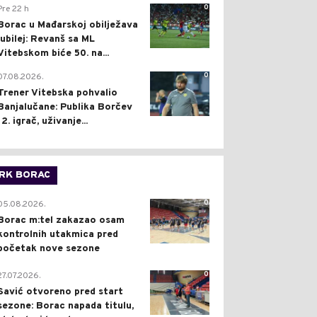
0
Pre 22 h
Borac u Mađarskoj obilježava
jubilej: Revanš sa ML
Vitebskom biće 50. na...
0
07.08.2026.
Trener Vitebska pohvalio
Banjalučane: Publika Borčev
12. igrač, uživanje...
RK BORAC
0
05.08.2026.
Borac m:tel zakazao osam
kontrolnih utakmica pred
početak nove sezone
0
27.07.2026.
Savić otvoreno pred start
sezone: Borac napada titulu,