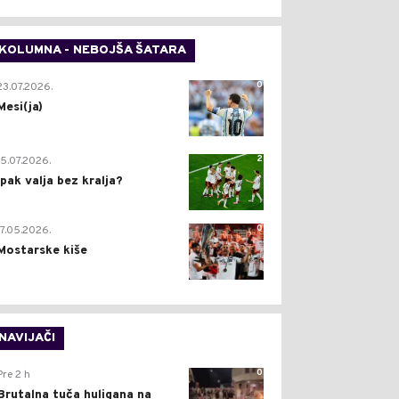
KOLUMNA - NEBOJŠA ŠATARA
0
23.07.2026.
Mesi(ja)
2
15.07.2026.
Ipak valja bez kralja?
0
17.05.2026.
Mostarske kiše
NAVIJAČI
0
Pre 2 h
Brutalna tuča huligana na