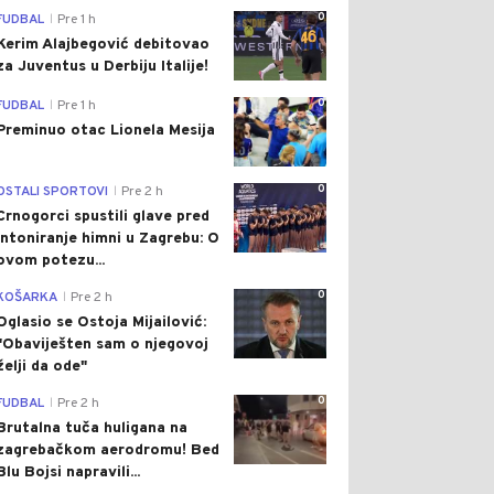
0
FUDBAL
Pre 1 h
|
Kerim Alajbegović debitovao
za Juventus u Derbiju Italije!
0
FUDBAL
Pre 1 h
|
Preminuo otac Lionela Mesija
0
OSTALI SPORTOVI
Pre 2 h
|
Crnogorci spustili glave pred
intoniranje himni u Zagrebu: O
ovom potezu...
0
KOŠARKA
Pre 2 h
|
Oglasio se Ostoja Mijailović:
"Obaviješten sam o njegovoj
želji da ode"
0
FUDBAL
Pre 2 h
|
Brutalna tuča huligana na
zagrebačkom aerodromu! Bed
Blu Bojsi napravili...