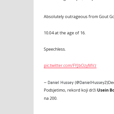
Absolutely outrageous from Gout Go
10.04 at the age of 16.
Speechless.
pic.twitter.com/FYJbOzyMVz
De
— Daniel Hussey (@DanielHussey2)
Podsjetimo, rekord koji drži
Usein Bo
na 200.