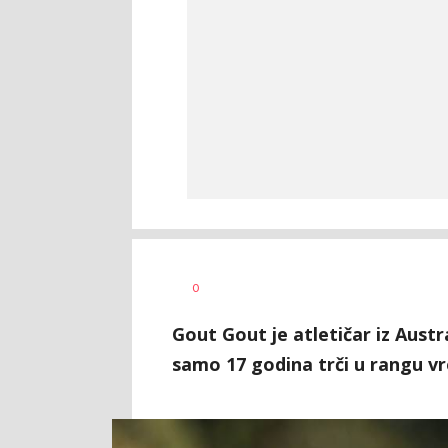
Nebojša
AUTOR
0
Šatara
Gout Gout je atletičar iz Austr
samo 17 godina trči u rangu vr