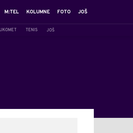
M:TEL
KOLUMNE
FOTO
JOŠ
UKOMET
TENIS
JOŠ