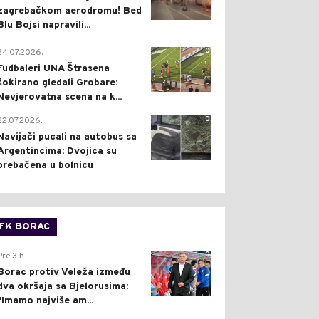
zagrebačkom aerodromu! Bed
Blu Bojsi napravili...
0
24.07.2026.
Fudbaleri UNA Štrasena
šokirano gledali Grobare:
Nevjerovatna scena na k...
0
22.07.2026.
Navijači pucali na autobus sa
Argentincima: Dvojica su
prebačena u bolnicu
FK BORAC
0
Pre 3 h
Borac protiv Veleža između
dva okršaja sa Bjelorusima:
"Imamo najviše am...