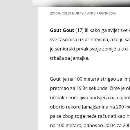
IZVOR: COLIN MURTY / AFP / PROFIMEDIA
Gout Gout
(17) ili kako ga svijet sv
sve fascinira u sprintevima, a to je 
je seniorski prvak svoje zemlje u trci
trkača sa Jamajke.
Gout je na 100 metara strigao za imp
pretrčao za 19.84 sekunde, čime je o
učinak neodoljivo podsjeća na najbo
oborio rekord Jamajčanina na 200 meta
pa se zbog toga neće računati kao no
na 100 metara, odnosno 20.04 za 200