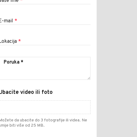
Vaše ime
*
E-mail
*
Lokacija
*
Ubacite video ili foto
Možete da ubacite do 3 fotografije ili videa. Ne
smije biti više od 25 MB.