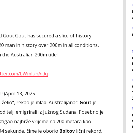
d Gout Gout has secured a slice of history
 man in history over 200m in all conditions,
n the Australian 200m title!
witter.com/LWmlunAidq
April 13, 2025
hs)
želio", rekao je mladi Australijanac.
Gout
je
oditelji emigrirali iz Južnog Sudana. Posebno je
stigao najbrže vrijeme na 200 metara kao
.04 sekunde, čime je oborio
Boltov
lični rekord.