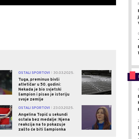
0
0
OSTALI SPORTOVI
30.03.2025.
|
Tuga, preminuo bivši
atletičar u 50. godini:
Nekada je bio svjetski
šampion i pisao je istoriju
svoje zemlje
0
0
OSTALI SPORTOVI
23.03.2025.
|
Angelina Topić u sekundi
ostala bez medalje: Njena
reakcija na to pokazuje
zašto će biti šampionka