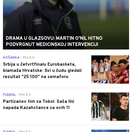
DRAMA U GLAZGOVU: MARTIN O'NIL HITNO
PODVRGNUT MEDICINSKOJ INTERVENCIJI
0
KOŠARKA
Pre 5 h
|
Srbija u četvrtfinalu Eurobasketa,
blamaža Hrvatske: Svi u čudu gledali
rezultat "25:100" na semaforu
0
FUDBAL
Pre 5 h
|
Partizanov tim za Tobol: Saša Ilić
napada Kazahstance sa ovih 11
0
|