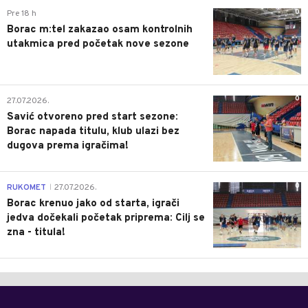
0
Pre 18 h
Borac m:tel zakazao osam kontrolnih
utakmica pred početak nove sezone
0
27.07.2026.
Savić otvoreno pred start sezone:
Borac napada titulu, klub ulazi bez
dugova prema igračima!
0
RUKOMET
27.07.2026.
|
Borac krenuo jako od starta, igrači
jedva dočekali početak priprema: Cilj se
zna - titula!