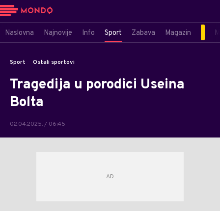
Naslovna
Najnovije
Info
Sport
Zabava
Magazin
M
Sport
Ostali sportovi
Tragedija u porodici Useina
Bolta
02.04.2025. / 06:45