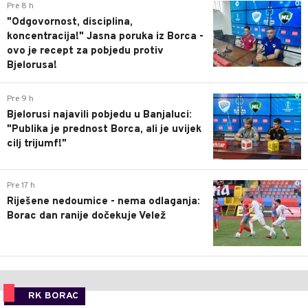
0
Pre 8 h
"Odgovornost, disciplina,
koncentracija!" Jasna poruka iz Borca -
ovo je recept za pobjedu protiv
Bjelorusa!
0
Pre 9 h
Bjelorusi najavili pobjedu u Banjaluci:
"Publika je prednost Borca, ali je uvijek
cilj trijumf!"
0
Pre 17 h
Riješene nedoumice - nema odlaganja:
Borac dan ranije dočekuje Velež
RK BORAC