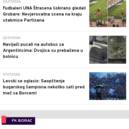
0
24.07.2026.
Fudbaleri UNA Štrasena šokirano gledali
Grobare: Nevjerovatna scena na kraju
utakmice Partizana
0
22.07.2026.
Navijači pucali na autobus sa
Argentincima: Dvojica su prebačena u
bolnicu
1
07.07.2026.
Levski se oglasio: Saopštenje
bugarskog šampiona nekoliko sati pred
meč sa Borcem!
FK BORAC