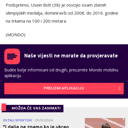
Podsjetimo, Usein Bolt (38) je osvojio osam zlatnih
olimpijskih medalja, dominiravši od 2008. do 2016. godine
na trkama na 100 i 200 metara.
(MONDO)
Naše vijesti ne morate da provjeravate
Budite bolje informisani od drugih, preuzmite Mondo mobilnu
aplikaciju
PREUZMI APLIKACIJU
MOŽDA ĆE VAS ZANIMATI
0
OSTALI SPORTOVI
05.10.2024.
|
"I dalje ne znamo ko je ukrao