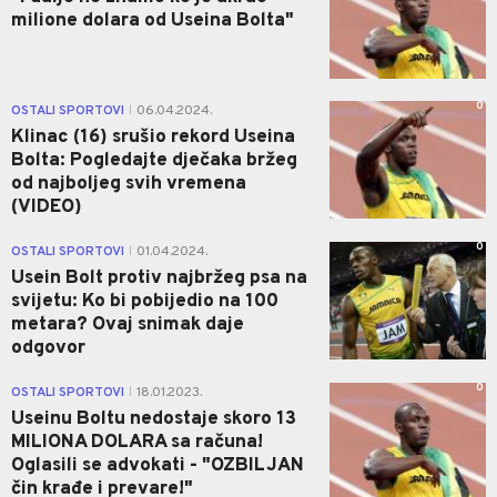
milione dolara od Useina Bolta"
0
OSTALI SPORTOVI
06.04.2024.
|
Klinac (16) srušio rekord Useina
Bolta: Pogledajte dječaka bržeg
od najboljeg svih vremena
(VIDEO)
0
OSTALI SPORTOVI
01.04.2024.
|
Usein Bolt protiv najbržeg psa na
svijetu: Ko bi pobijedio na 100
metara? Ovaj snimak daje
odgovor
0
OSTALI SPORTOVI
18.01.2023.
|
Useinu Boltu nedostaje skoro 13
MILIONA DOLARA sa računa!
Oglasili se advokati - "OZBILJAN
čin krađe i prevare!"