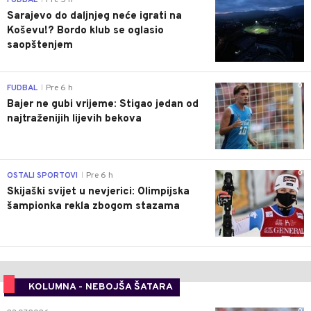
FUDBAL
Pre 5 h
Sarajevo do daljnjeg neće igrati na
Koševu!? Bordo klub se oglasio
saopštenjem
0
FUDBAL
Pre 6 h
|
Bajer ne gubi vrijeme: Stigao jedan od
najtraženijih lijevih bekova
0
OSTALI SPORTOVI
Pre 6 h
|
Skijaški svijet u nevjerici: Olimpijska
šampionka rekla zbogom stazama
KOLUMNA - NEBOJŠA ŠATARA