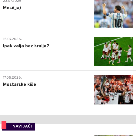
0
23.07.2026.
Mesi(ja)
2
15.07.2026.
Ipak valja bez kralja?
0
17.05.2026.
Mostarske kiše
NAVIJAČI