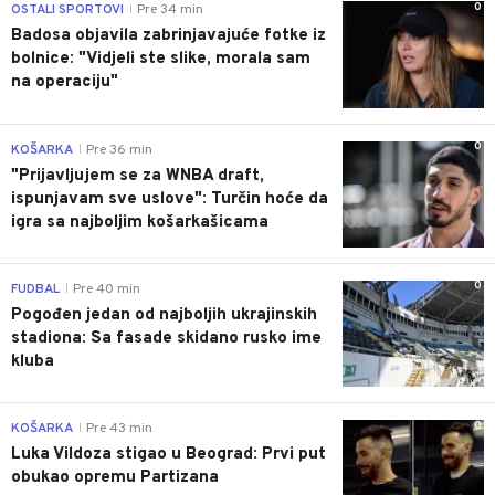
0
OSTALI SPORTOVI
Pre 34 min
|
Badosa objavila zabrinjavajuće fotke iz
bolnice: "Vidjeli ste slike, morala sam
na operaciju"
0
KOŠARKA
Pre 36 min
|
"Prijavljujem se za WNBA draft,
ispunjavam sve uslove": Turčin hoće da
igra sa najboljim košarkašicama
0
FUDBAL
Pre 40 min
|
Pogođen jedan od najboljih ukrajinskih
stadiona: Sa fasade skidano rusko ime
kluba
0
KOŠARKA
Pre 43 min
|
Luka Vildoza stigao u Beograd: Prvi put
obukao opremu Partizana