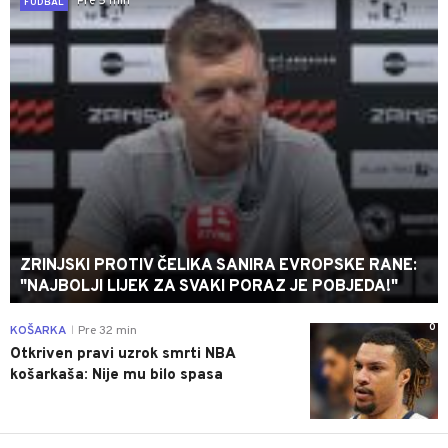
Pre 5 min
FUDBAL
ZRINJSKI PROTIV ČELIKA SANIRA EVROPSKE RANE:
"NAJBOLJI LIJEK ZA SVAKI PORAZ JE POBJEDA!"
0
KOŠARKA
Pre 32 min
|
Otkriven pravi uzrok smrti NBA
košarkaša: Nije mu bilo spasa