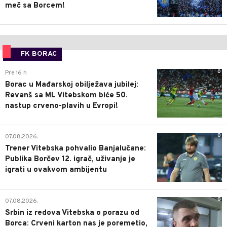
meč sa Borcem!
FK BORAC
0
Pre 16 h
Borac u Mađarskoj obilježava jubilej:
Revanš sa ML Vitebskom biće 50.
nastup crveno-plavih u Evropi!
0
07.08.2026.
Trener Vitebska pohvalio Banjalučane:
Publika Borčev 12. igrač, uživanje je
igrati u ovakvom ambijentu
0
07.08.2026.
Srbin iz redova Vitebska o porazu od
Borca: Crveni karton nas je poremetio,