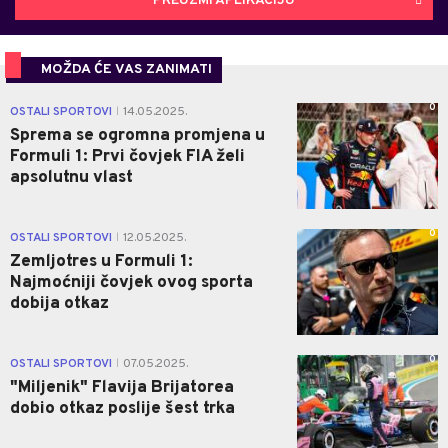
PREUZMI APLIKACIJU
MOŽDA ĆE VAS ZANIMATI
0
OSTALI SPORTOVI
14.05.2025.
|
Sprema se ogromna promjena u
Formuli 1: Prvi čovjek FIA želi
apsolutnu vlast
0
OSTALI SPORTOVI
12.05.2025.
|
Zemljotres u Formuli 1:
Najmoćniji čovjek ovog sporta
dobija otkaz
0
OSTALI SPORTOVI
07.05.2025.
|
"Miljenik" Flavija Brijatorea
dobio otkaz poslije šest trka