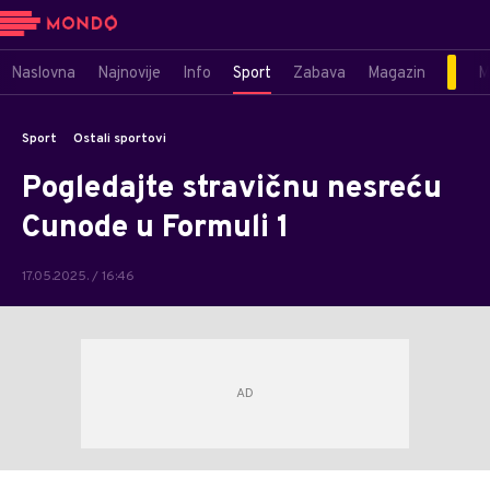
Naslovna
Najnovije
Info
Sport
Zabava
Magazin
M
Sport
Ostali sportovi
Pogledajte stravičnu nesreću
Cunode u Formuli 1
17.05.2025. / 16:46