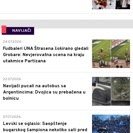
NAVIJAČI
0
24.07.2026.
Fudbaleri UNA Štrasena šokirano gledali
Grobare: Nevjerovatna scena na kraju
utakmice Partizana
0
22.07.2026.
Navijači pucali na autobus sa
Argentincima: Dvojica su prebačena u
bolnicu
1
07.07.2026.
Levski se oglasio: Saopštenje
bugarskog šampiona nekoliko sati pred