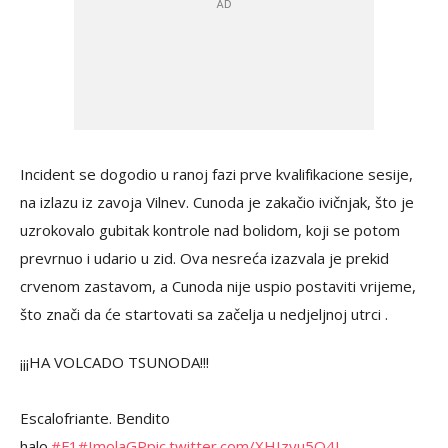
Incident se dogodio u ranoj fazi prve kvalifikacione sesije,
na izlazu iz zavoja Vilnev. Cunoda je zakačio ivičnjak, što je
uzrokovalo gubitak kontrole nad bolidom, koji se potom
prevrnuo i udario u zid. Ova nesreća izazvala je prekid
crvenom zastavom, a Cunoda nije uspio postaviti vrijeme,
što znači da će startovati sa začelja u nedjeljnoj utrci .
¡¡¡HA VOLCADO TSUNODA!!!
Escalofriante. Bendito
halo.
#F1
#ImolaGP
pic.twitter.com/XHIzyu5O4I