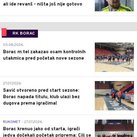
ali ide revanš - ništa još nije gotovo
RK BORAC
0
05.08.2026.
Borac m:tel zakazao osam kontrolnih
utakmica pred početak nove sezone
0
27.07.2026.
Savić otvoreno pred start sezone:
Borac napada titulu, klub ulazi bez
dugova prema igračima!
0
RUKOMET
27.07.2026.
|
Borac krenuo jako od starta, igrači
jedva dočekali početak priprema: Cilj se