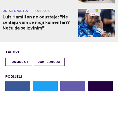
0
OSTALI SPORTOVI
05.05.2025.
|
Luis Hamilton ne odustaje: "Ne
sviđaju vam se moji komentari?
Neću da se izvinim"!
TAGOVI
FORMULA 1
JUKI CUNODA
PODIJELI