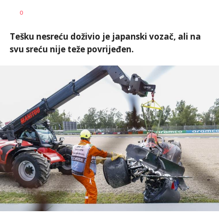
Haris
AUTOR
0
Krhalić
Tešku nesreću doživio je japanski vozač, ali na
svu sreću nije teže povrijeđen.