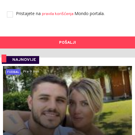
Pristajete na
Mondo portala.
pravila korišćenja
POŠALJI
NAJNOVIJE
0
Pre 9 min
FUDBAL