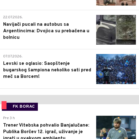
0
22.07.2026.
Navijači pucali na autobus sa
Argentincima: Dvojica su prebačena u
bolnicu
1
07.07.2026.
Levski se oglasio: Saopštenje
bugarskog šampiona nekoliko sati pred
meč sa Borcem!
FK BORAC
0
Pre 3 h
Trener Vitebska pohvalio Banjalučane:
Publika Borčev 12. igrač, uživanje je
igrati u ovakvom ambijentu