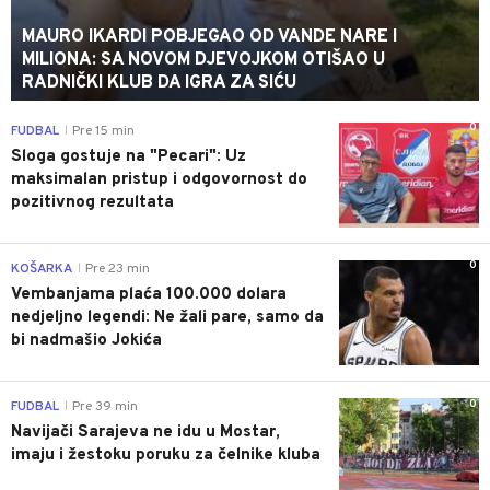
MAURO IKARDI POBJEGAO OD VANDE NARE I
MILIONA: SA NOVOM DJEVOJKOM OTIŠAO U
RADNIČKI KLUB DA IGRA ZA SIĆU
0
FUDBAL
Pre 15 min
|
Sloga gostuje na "Pecari": Uz
maksimalan pristup i odgovornost do
pozitivnog rezultata
0
KOŠARKA
Pre 23 min
|
Vembanjama plaća 100.000 dolara
nedjeljno legendi: Ne žali pare, samo da
bi nadmašio Jokića
0
FUDBAL
Pre 39 min
|
Navijači Sarajeva ne idu u Mostar,
imaju i žestoku poruku za čelnike kluba