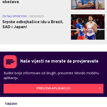
obećava
0
OSTALI SPORTOVI
08.12.2023.
|
Srpske odbojkašice idu u Brazil,
SAD i Japan!
Naše vijesti ne morate da provjeravate
Budite bolje informisani od drugih, preuzmite Mondo mobilnu
aplikaciju
PREUZMI APLIKACIJU
TAGOVI