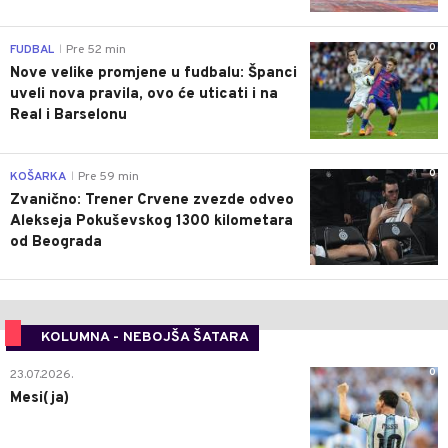
0
FUDBAL
Pre 52 min
|
Nove velike promjene u fudbalu: Španci
uveli nova pravila, ovo će uticati i na
Real i Barselonu
0
KOŠARKA
Pre 59 min
|
Zvanično: Trener Crvene zvezde odveo
Alekseja Pokuševskog 1300 kilometara
od Beograda
KOLUMNA - NEBOJŠA ŠATARA
0
23.07.2026.
Mesi(ja)