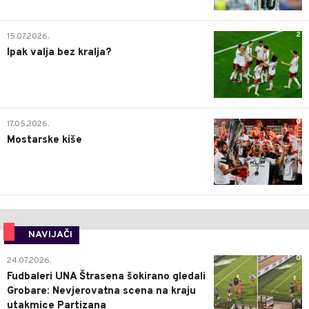
2
15.07.2026.
Ipak valja bez kralja?
0
17.05.2026.
Mostarske kiše
NAVIJAČI
0
24.07.2026.
Fudbaleri UNA Štrasena šokirano gledali
Grobare: Nevjerovatna scena na kraju
utakmice Partizana