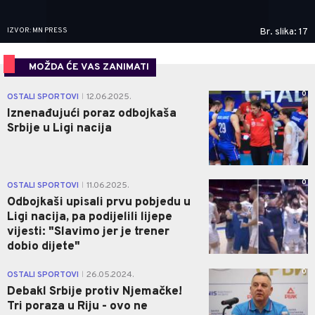
IZVOR: MN PRESS
Br. slika: 17
MOŽDA ĆE VAS ZANIMATI
0
OSTALI SPORTOVI
12.06.2025.
|
Iznenađujući poraz odbojkaša
Srbije u Ligi nacija
0
OSTALI SPORTOVI
11.06.2025.
|
Odbojkaši upisali prvu pobjedu u
Ligi nacija, pa podijelili lijepe
vijesti: "Slavimo jer je trener
dobio dijete"
0
OSTALI SPORTOVI
26.05.2024.
|
Debakl Srbije protiv Njemačke!
Tri poraza u Riju - ovo ne