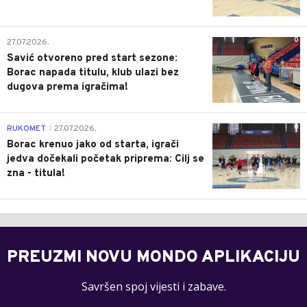
0
27.07.2026.
Savić otvoreno pred start sezone:
Borac napada titulu, klub ulazi bez
dugova prema igračima!
0
RUKOMET
27.07.2026.
|
Borac krenuo jako od starta, igrači
jedva dočekali početak priprema: Cilj se
zna - titula!
PREUZMI NOVU MONDO APLIKACIJU
Savršen spoj vijesti i zabave.