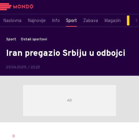
Naslovna
Najnovije
Info
Sport
Zabava
Magazin
M
Sport
Ostali sportovi
Iran pregazio Srbiju u odbojci
25.06.2025. / 22:22
Bojan
AUTOR
0
Jakovljević