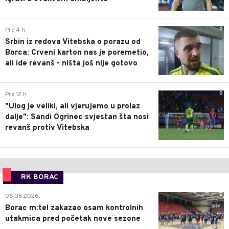
0
Pre 4 h
Srbin iz redova Vitebska o porazu od
Borca: Crveni karton nas je poremetio,
ali ide revanš - ništa još nije gotovo
0
Pre 12 h
"Ulog je veliki, ali vjerujemo u prolaz
dalje": Sandi Ogrinec svjestan šta nosi
revanš protiv Vitebska
RK BORAC
0
05.08.2026.
Borac m:tel zakazao osam kontrolnih
utakmica pred početak nove sezone