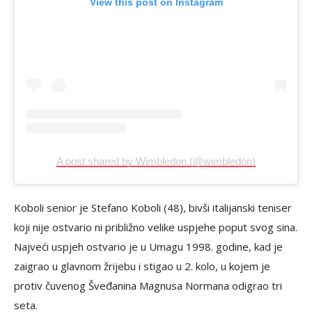
View this post on Instagram
A post shared by Wimbledon (@wimbledon)
Koboli senior je Stefano Koboli (48), bivši italijanski teniser
koji nije ostvario ni približno velike uspjehe poput svog sina.
Najveći uspjeh ostvario je u Umagu 1998. godine, kad je
zaigrao u glavnom žrijebu i stigao u 2. kolo, u kojem je
protiv čuvenog Šveđanina Magnusa Normana odigrao tri
seta.