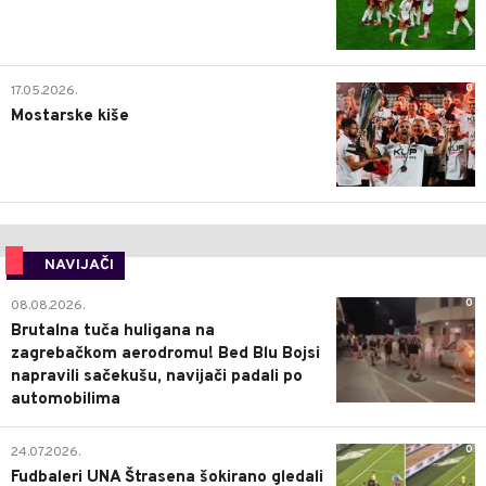
0
17.05.2026.
Mostarske kiše
NAVIJAČI
0
08.08.2026.
Brutalna tuča huligana na
zagrebačkom aerodromu! Bed Blu Bojsi
napravili sačekušu, navijači padali po
automobilima
0
24.07.2026.
Fudbaleri UNA Štrasena šokirano gledali