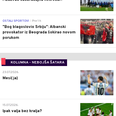
0
OSTALI SPORTOVI
Pre 1 h
|
"Bog blagoslovio Srbiju": Albanski
provokator iz Beograda šokirao novom
porukom
KOLUMNA - NEBOJŠA ŠATARA
0
23.07.2026.
Mesi(ja)
2
15.07.2026.
Ipak valja bez kralja?