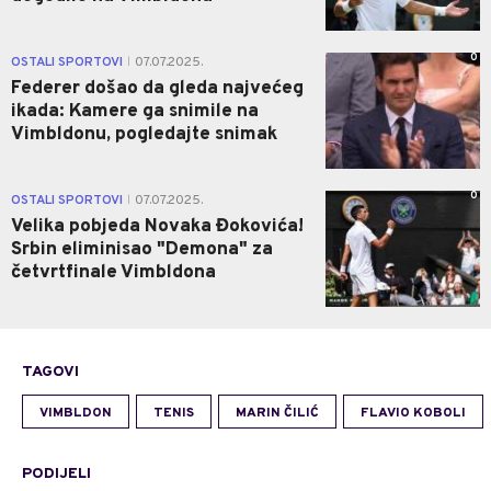
0
OSTALI SPORTOVI
07.07.2025.
|
Federer došao da gleda najvećeg
ikada: Kamere ga snimile na
Vimbldonu, pogledajte snimak
0
OSTALI SPORTOVI
07.07.2025.
|
Velika pobjeda Novaka Đokovića!
Srbin eliminisao "Demona" za
četvrtfinale Vimbldona
TAGOVI
VIMBLDON
TENIS
MARIN ČILIĆ
FLAVIO KOBOLI
PODIJELI