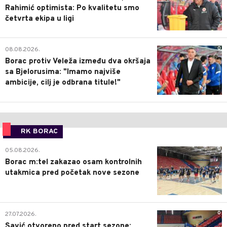
Rahimić optimista: Po kvalitetu smo
četvrta ekipa u ligi
0
08.08.2026.
Borac protiv Veleža između dva okršaja
sa Bjelorusima: "Imamo najviše
ambicije, cilj je odbrana titule!"
RK BORAC
0
05.08.2026.
Borac m:tel zakazao osam kontrolnih
utakmica pred početak nove sezone
0
27.07.2026.
Savić otvoreno pred start sezone: