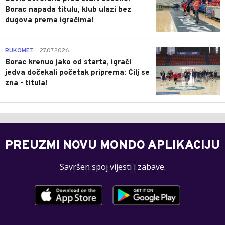
Borac napada titulu, klub ulazi bez
dugova prema igračima!
0
RUKOMET
27.07.2026.
|
Borac krenuo jako od starta, igrači
jedva dočekali početak priprema: Cilj se
zna - titula!
PREUZMI NOVU MONDO APLIKACIJU
Savršen spoj vijesti i zabave.