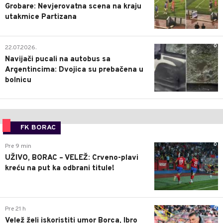
Grobare: Nevjerovatna scena na kraju
utakmice Partizana
0
22.07.2026.
Navijači pucali na autobus sa
Argentincima: Dvojica su prebačena u
bolnicu
FK BORAC
0
Pre 9 min
UŽIVO, BORAC – VELEŽ: Crveno-plavi
kreću na put ka odbrani titule!
0
Pre 21 h
Velež želi iskoristiti umor Borca, Ibro