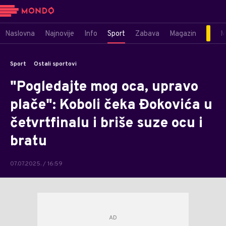
Naslovna
Najnovije
Info
Sport
Zabava
Magazin
M
Sport
Ostali sportovi
"Pogledajte mog oca, upravo
plače": Koboli čeka Đokovića u
četvrtfinalu i briše suze ocu i
bratu
07.07.2025. / 16:59