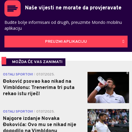
Naše vijesti ne morate da provjeravate
Budite bolje informisani od drugih, preuzmite Mondo mobilnu
aplikaciju
PREUZMI APLIKACIJU
MOŽDA ĆE VAS ZANIMATI
0
OSTALI SPORTOVI
07.07.2025.
|
Đoković psovao kao nikad na
Vimbldonu: Trenerima tri puta
rekao istu riječ!
0
OSTALI SPORTOVI
07.07.2025.
|
Najgore izdanje Novaka
Đokovića: Ovo mu se nikad nije
dogodilo na Vimbldonu