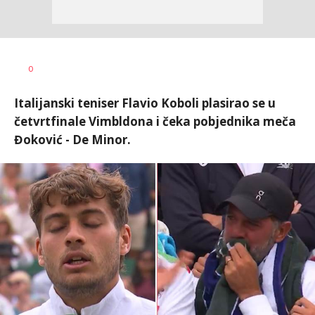
Bojan
AUTOR
0
Jakovljević
Italijanski teniser Flavio Koboli plasirao se u
četvrtfinale Vimbldona i čeka pobjednika meča
Đoković - De Minor.