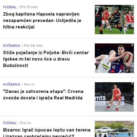
0
FUDBAL
Pre 51 min
|
Zbog kapitena Hapoela napravljen
nezapamćen presedan: Uslijedila je
hitna reakcija!
0
KOŠARKA
Pre 58 min
|
Stiže pojačanje iz Poljske: Bivši centar
Igokee m:tel novo lice u dresu
Budućnosti
0
KOŠARKA
Pre 1 h
|
"Danas je zatvorena etapa": Crvena
zvezda dovela i igrača Real Madrida
0
FUDBAL
Pre 1 h
|
Bizarno: Igrač ispucao loptu van terena
i izazvao saobraćajnu nesreću!?