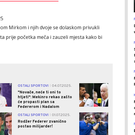
25
gom Mirkom i njih dvoje se dolaskom privukli
uta prije početka meča i zauzeli mjesta kako bi
0
0
OSTALI SPORTOVI
04.07.2025.
|
"Novače, neće ti oni to
htjeti": Mekinro rekao zašto
će propasti plan sa
Federerom i Nadalom
0
0
OSTALI SPORTOVI
01.07.2025.
|
Rodžer Federer zvanično
postao milijarder!