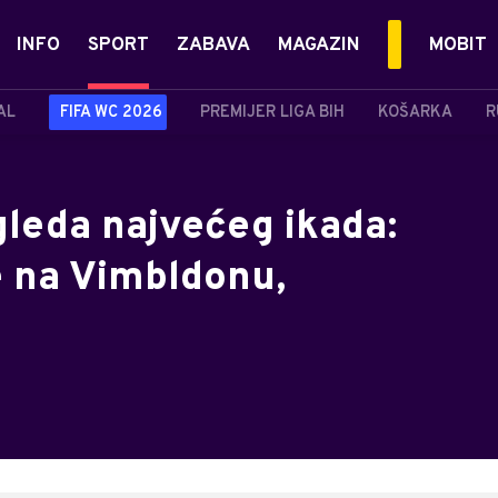
INFO
SPORT
ZABAVA
MAGAZIN
MOBIT
AL
FIFA WC 2026
PREMIJER LIGA BIH
KOŠARKA
R
gleda najvećeg ikada:
 na Vimbldonu,