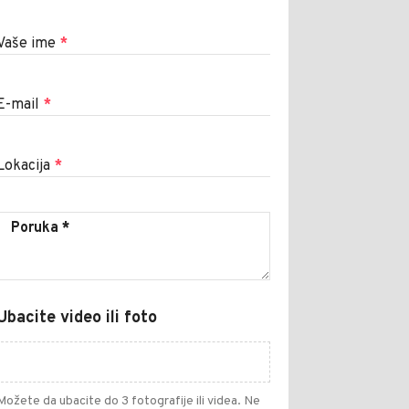
Vaše ime
*
E-mail
*
Lokacija
*
Ubacite video ili foto
Možete da ubacite do 3 fotografije ili videa. Ne