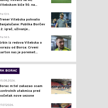
jubilej: Revanš sa ML
Vitebskom biće 50. na...
0
Pre 13 h
Trener Vitebska pohvalio
Banjalučane: Publika Borčev
12. igrač, uživanje...
0
Pre 14 h
Srbin iz redova Vitebska o
porazu od Borca: Crveni
karton nas je poremet...
RK BORAC
0
05.08.2026.
Borac m:tel zakazao osam
kontrolnih utakmica pred
početak nove sezone
0
27.07.2026.