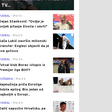
TV...
0
FUDBAL
Pre 1 h
|
Dejan Stanković: "Ovdje je
uvijek pitanje života i smrti"
0
FUDBAL
Pre 2 h
|
Saša Lukić završio milionski
transfer: Englezi objavili da je
sve gotovo
0
FUDBAL
Pre 3 h
|
Futsal klub Borac istupio iz
Premijer lige BiH!?
0
KOŠARKA
Pre 3 h
|
Najmučnija priča Evrolige
dobila epilog: Bio jedan od
najboljih u Evropi...
0
FUDBAL
Pre 4 h
|
Dalić napustio Hrvatsku, pa