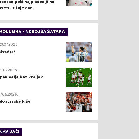
postao peti najplaćeniji na
svetu: Staje dah...
KOLUMNA - NEBOJŠA ŠATARA
0
23.07.2026.
Mesi(ja)
2
15.07.2026.
Ipak valja bez kralja?
0
17.05.2026.
Mostarske kiše
NAVIJAČI