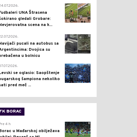
0
24.07.2026.
Fudbaleri UNA Štrasena
šokirano gledali Grobare:
Nevjerovatna scena na k...
0
22.07.2026.
Navijači pucali na autobus sa
Argentincima: Dvojica su
prebačena u bolnicu
1
07.07.2026.
Levski se oglasio: Saopštenje
bugarskog šampiona nekoliko
sati pred meč ...
FK BORAC
0
Pre 4 h
Borac u Mađarskoj obilježava