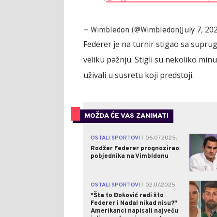
July 7, 20
— Wimbledon (@Wimbledon)
Federer je na turnir stigao sa supru
veliku pažnju. Stigli su nekoliko min
uživali u susretu koji predstoji.
MOŽDA ĆE VAS ZANIMATI
OSTALI SPORTOVI
06.07.2025.
|
Rodžer Federer prognozirao
pobjednika na Vimbldonu
OSTALI SPORTOVI
02.07.2025.
|
"Šta to Đoković radi što
Federer i Nadal nikad nisu?"
Amerikanci napisali najveću