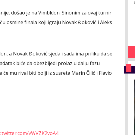
anije, došao je na Vimbldon. Sinonim za ovaj turnir
u osmine finala koji igraju Novak Đoković i Aleks
n, a Novak Đoković sjeda i sada ima priliku da se
zadatak biće da obezbijedi prolaz u dalju fazu
e mu rival biti bolji iz susreta Marin Čilić i Flavio
c.twitter.com/vWVZK2voA4