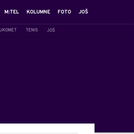
M:TEL
KOLUMNE
FOTO
JOŠ
UKOMET
TENIS
JOŠ