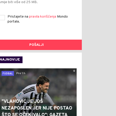
smije biti više od 25 MB.
Pristajete na
pravila korišćenja
Mondo
portala.
POŠALJI
NAJNOVIJE
0
Pre 1 h
FUDBAL
"VLAHOVIĆ JE JOŠ
NEZAPOSLEN JER NIJE POSTAO
ŠTO SE OČEKIVALO": GAZETA