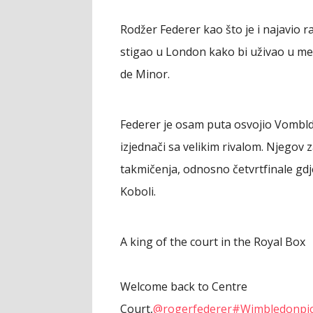
Rodžer Federer kao što je i najavio r
stigao u London kako bi uživao u meč
de Minor.
Federer je osam puta osvojio Vombldo
izjednači sa velikim rivalom. Njegov 
takmičenja, odnosno četvrtfinale gdje ć
Koboli.
A king of the court in the Royal Box
Welcome back to Centre
Court,
@rogerfederer
#Wimbledon
pi