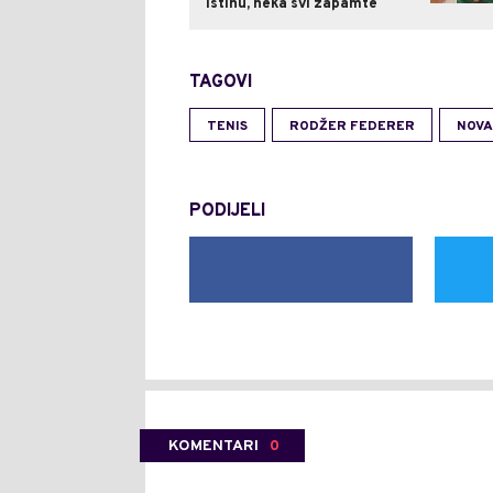
istinu, neka svi zapamte
TAGOVI
TENIS
RODŽER FEDERER
NOVA
PODIJELI
KOMENTARI
0