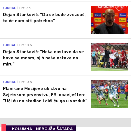
0
FUDBAL
Pre 9 h
|
Dejan Stanković: "Da se bude zvezdaš,
to će nam biti potrebno"
0
FUDBAL
Pre 10 h
|
Dejan Stanković: "Neka nastave da se
bave sa mnom, njih neka ostave na
miru"
0
FUDBAL
Pre 10 h
|
Planirano Mesijevo ubistvo na
Svjetskom prvenstvu, FBI obaviješten:
"Ući ću na stadion i dići ću ga u vazduh"
KOLUMNA - NEBOJŠA ŠATARA