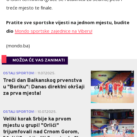
treće mjesto te finale.
Pratite sve sportske vijesti na jednom mjestu, budite
dio
Mondo sportske zajednice na Viberu!
(mondo.ba)
MOŽDA ĆE VAS ZANIMATI
0
OSTALI SPORTOVI
11.07.2025.
|
Treći dan Balkanskog prvenstva
u "Boriku": Danas direktni okršaji
za prva mjesta!
0
OSTALI SPORTOVI
10.07.2025.
|
Veliki korak Srbije ka prvom
mjestu u grupi! "Orlići"
trijumfovali nad Crnom Gorom,