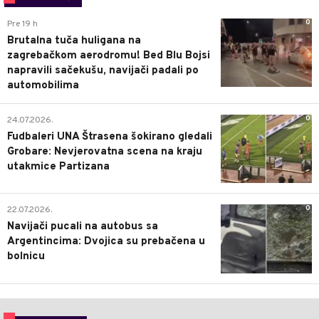
0
Pre 19 h
Brutalna tuča huligana na
zagrebačkom aerodromu! Bed Blu Bojsi
napravili sačekušu, navijači padali po
automobilima
0
24.07.2026.
Fudbaleri UNA Štrasena šokirano gledali
Grobare: Nevjerovatna scena na kraju
utakmice Partizana
0
22.07.2026.
Navijači pucali na autobus sa
Argentincima: Dvojica su prebačena u
bolnicu