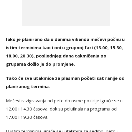
Iako je planirano da u danima vikenda mečevi počnu u
istim terminima kao i oni u grupnoj fazi (13.00, 15.30,
18.00, 20.30), posljednjeg dana takmičenja po
grupama došlo je do promjene.
Tako će sve utakmice za plasman početi sat ranije od
planiranog termina.
Mečevi razigravanja od pete do osme pozicije igraće se u
12.00 i 14.30 časova, dok su polufinala na programu od
17.00 i 19.30 časova.
U istim terminima igraće se i utakmica za sedmo, peto i