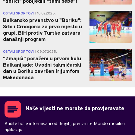
"đetići" pobijedili "sami sebe"!
0
OSTALI SPORTOVI
10.07.2025.
|
Balkansko prvenstvo u "Boriku":
Srbi i Crnogorci za prvo mjesto u
grupi, BiH protiv Turske zatvara
današnji program
0
OSTALI SPORTOVI
09.07.2025.
|
"Zmajići" poraženi u prvom kolu
Balkanijade: Uvodni takmičarski
dan u Boriku završen trijumfom
Makedonaca
Naše vijesti ne morate da provjeravate
Budite bolje informisani od drugih, preuzmite Mondo mobilnu
aplikaciju