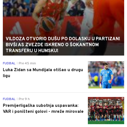
VILDOZA OTVORIO DUŠU PO DOLASKU U PARTIZAN!
BIVŠI AS ZVEZDE ISKRENO O ŠOKANTNOM
TRANSFERU U HUMSKU!
0
FUDBAL
Pre 45 min
|
Luka Zidan sa Mundijala otišao u drugu
ligu
0
FUDBAL
Pre 9 h
|
Premijerligaška subotnja uspavanka:
VAR i poništeni golovi - mreže mirovale