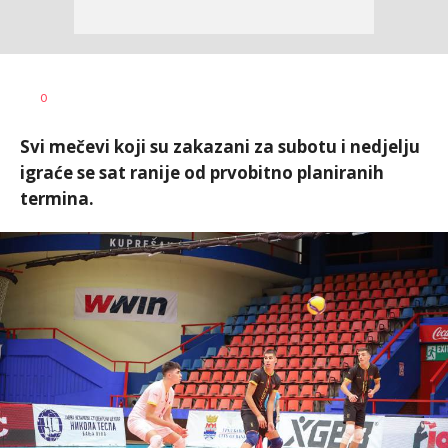
Dragan
AUTOR
0
Šutvić
Svi mečevi koji su zakazani za subotu i nedjelju
igraće se sat ranije od prvobitno planiranih
termina.