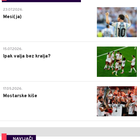
0
23.07.2026.
Mesi(ja)
2
15.07.2026.
Ipak valja bez kralja?
0
17.05.2026.
Mostarske kiše
NAVIJAČI