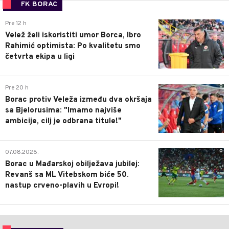
FK BORAC
0
Pre 12 h
Velež želi iskoristiti umor Borca, Ibro
Rahimić optimista: Po kvalitetu smo
četvrta ekipa u ligi
0
Pre 20 h
Borac protiv Veleža između dva okršaja
sa Bjelorusima: "Imamo najviše
ambicije, cilj je odbrana titule!"
0
07.08.2026.
Borac u Mađarskoj obilježava jubilej:
Revanš sa ML Vitebskom biće 50.
nastup crveno-plavih u Evropi!