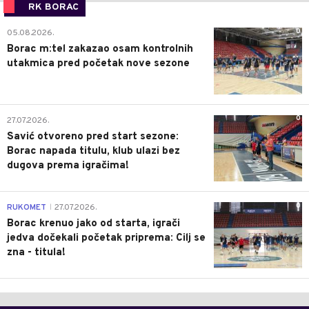
RK BORAC
0
05.08.2026.
Borac m:tel zakazao osam kontrolnih
utakmica pred početak nove sezone
0
27.07.2026.
Savić otvoreno pred start sezone:
Borac napada titulu, klub ulazi bez
dugova prema igračima!
0
RUKOMET
27.07.2026.
|
Borac krenuo jako od starta, igrači
jedva dočekali početak priprema: Cilj se
zna - titula!