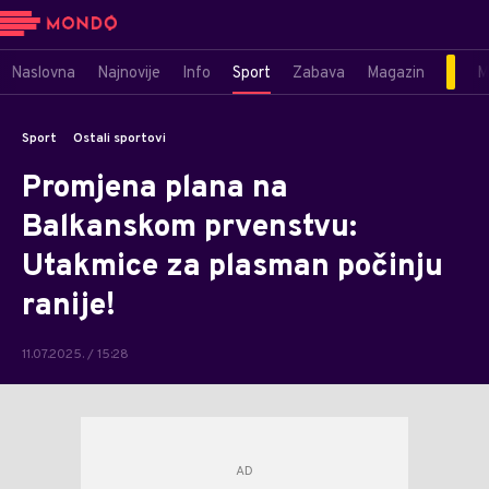
Naslovna
Najnovije
Info
Sport
Zabava
Magazin
M
Sport
Ostali sportovi
Promjena plana na
Balkanskom prvenstvu:
Utakmice za plasman počinju
ranije!
11.07.2025. / 15:28