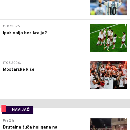
2
15.07.2026.
Ipak valja bez kralja?
0
17.05.2026.
Mostarske kiše
NAVIJAČI
0
Pre 2 h
Brutalna tuča huligana na