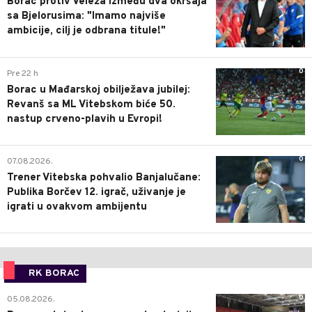
Borac protiv Veleža između dva okršaja
sa Bjelorusima: "Imamo najviše
ambicije, cilj je odbrana titule!"
0
Pre 22 h
Borac u Mađarskoj obilježava jubilej:
Revanš sa ML Vitebskom biće 50.
nastup crveno-plavih u Evropi!
0
07.08.2026.
Trener Vitebska pohvalio Banjalučane:
Publika Borčev 12. igrač, uživanje je
igrati u ovakvom ambijentu
RK BORAC
0
05.08.2026.