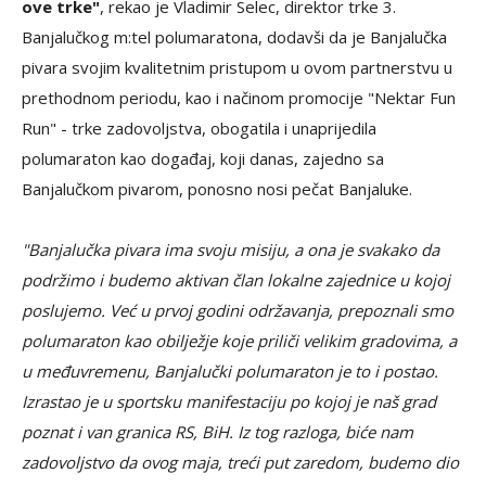
ove trke"
, rekao je Vladimir Selec, direktor trke 3.
Banjalučkog m:tel polumaratona, dodavši da je Banjalučka
pivara svojim kvalitetnim pristupom u ovom partnerstvu u
prethodnom periodu, kao i načinom promocije "Nektar Fun
Run" - trke zadovoljstva, obogatila i unaprijedila
polumaraton kao događaj, koji danas, zajedno sa
Banjalučkom pivarom, ponosno nosi pečat Banjaluke.
"Banjalučka pivara ima svoju misiju, a ona je svakako da
podržimo i budemo aktivan član lokalne zajednice u kojoj
poslujemo. Već u prvoj godini održavanja, prepoznali smo
polumaraton kao obilježje koje priliči velikim gradovima, a
u međuvremenu, Banjalučki polumaraton je to i postao.
Izrastao je u sportsku manifestaciju po kojoj je naš grad
poznat i van granica RS, BiH. Iz tog razloga, biće nam
zadovoljstvo da ovog maja, treći put zaredom, budemo dio