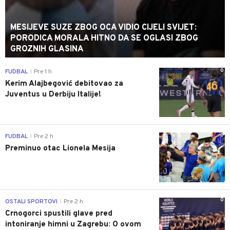
MESIJEVE SUZE ZBOG OCA VIDIO CIJELI SVIJET:
PORODICA MORALA HITNO DA SE OGLASI ZBOG
GROZNIH GLASINA
0
FUDBAL
Pre 1 h
|
Kerim Alajbegović debitovao za
Juventus u Derbiju Italije!
0
FUDBAL
Pre 2 h
|
Preminuo otac Lionela Mesija
0
OSTALI SPORTOVI
Pre 2 h
|
Crnogorci spustili glave pred
intoniranje himni u Zagrebu: O ovom