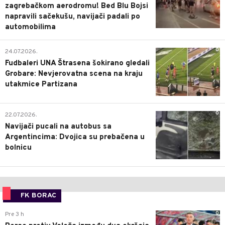
zagrebačkom aerodromu! Bed Blu Bojsi
napravili sačekušu, navijači padali po
automobilima
0
24.07.2026.
Fudbaleri UNA Štrasena šokirano gledali
Grobare: Nevjerovatna scena na kraju
utakmice Partizana
0
22.07.2026.
Navijači pucali na autobus sa
Argentincima: Dvojica su prebačena u
bolnicu
FK BORAC
0
Pre 3 h