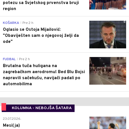
potezu sa Svjetskog prvenstva bruji
region
0
KOŠARKA
Pre 2 h
|
Oglasio se Ostoja Mijailović:
"Obaviješten sam o njegovoj želji da
ode"
0
FUDBAL
Pre 2 h
|
Brutalna tuča huligana na
zagrebačkom aerodromu! Bed Blu Bojsi
napravili sačekušu, navijači padali po
automobilima
KOLUMNA - NEBOJŠA ŠATARA
0
23.07.2026.
Mesi(ja)