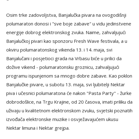
Osim trke zadovoljstva, Banjalučka pivara na ovogodišnji
polumaraton donosi i "sve boje zabave" u vidu jedinstvene
energije dobrog elektronskog zvuka. Naime, zahvaljujući
Banjalučkoj pivari kao sponzoru Fresh Wave festivala, a u
okviru polumaratonskog vikenda 13. i 14. maja, svi
Banjalučani i posjetioci grada na Vrbasu biće u prilici da
dožive vikend - polumaratonsku groznicu, zahvaljujući
programu ispunjenom sa mnogo dobre zabave. Kao poklon
Banjalučke pivare, u subotu 13. maja, svi ljubitelji Nektar
piva i učesnici polumaratona će nakon "Pasta Party" - žurke
dobrodošlice, na Trgu Krajine, od 20 časova, imati priliku da
uživaju u kvalitetnom elektronskom zvuku, svjetski poznatih
izvođača elektronske muzike i osvježavajućem ukusu
Nektar limuna i Nektar grejpa.