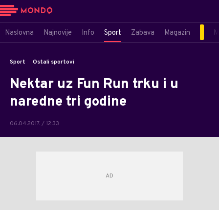
Naslovna
Najnovije
Info
Sport
Zabava
Magazin
M
Sport
Ostali sportovi
Nektar uz Fun Run trku i u
naredne tri godine
06.04.2017. / 12:33