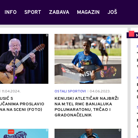
INFO
SPORT
ZABAVA
MAGAZIN
JOŠ
0
0
11.04.2024.
OSTALI SPORTOVI
04.06.2023.
|
|
USIĆ S
KENIJSKI ATLETIČAR NAJBRŽI
UČANIMA PROSLAVIO
NA M:TEL RMC BANJALUKA
NA NA SCENI (FOTO)
POLUMARATONU, TRČAO I
GRADONAČELNIK
0
0