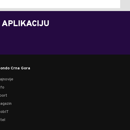
 APLIKACIJU
ondo Crna Gora
ajnovije
nfo
port
agazin
obIT
tel