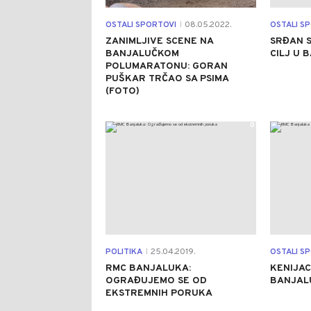
OSTALI SPORTOVI
08.05.2022.
OSTALI S
|
ZANIMLJIVE SCENE NA
SRĐAN 
BANJALUČKOM
CILJ U 
POLUMARATONU: GORAN
PUŠKAR TRČAO SA PSIMA
(FOTO)
0
POLITIKA
25.04.2019.
OSTALI S
|
RMC BANJALUKA:
KENIJAC
OGRAĐUJEMO SE OD
BANJALU
EKSTREMNIH PORUKA