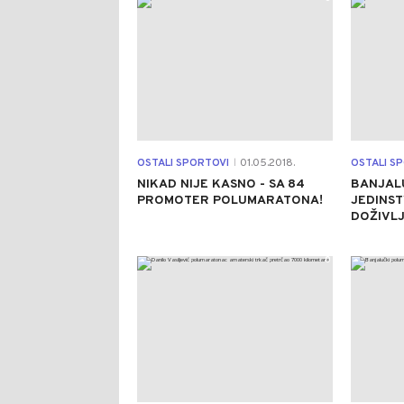
OSTALI SPORTOVI
01.05.2018.
OSTALI S
|
NIKAD NIJE KASNO - SA 84
BANJAL
PROMOTER POLUMARATONA!
JEDINST
DOŽIVL
0