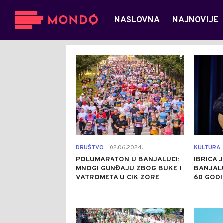
NASLOVNA
NAJNOVIJE
5
DRUŠTVO
02.06.2024.
KULTURA
|
POLUMARATON U BANJALUCI:
IBRICA J
MNOGI GUNĐAJU ZBOG BUKE I
BANJAL
VATROMETA U CIK ZORE
60 GODI
0