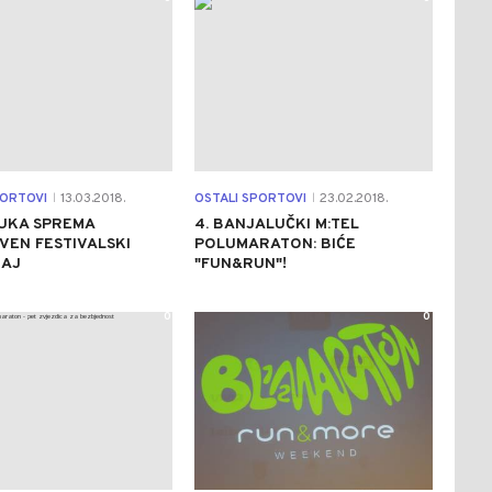
PORTOVI
13.03.2018.
OSTALI SPORTOVI
23.02.2018.
|
|
UKA SPREMA
4. BANJALUČKI M:TEL
VEN FESTIVALSKI
POLUMARATON: BIĆE
JAJ
"FUN&RUN"!
0
0