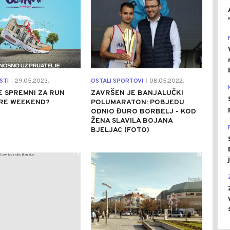
STI
29.05.2023.
OSTALI SPORTOVI
08.05.2022.
|
|
TE SPREMNI ZA RUN
ZAVRŠEN JE BANJALUČKI
RE WEEKEND?
POLUMARATON: POBJEDU
ODNIO ĐURO BORBELJ - KOD
ŽENA SLAVILA BOJANA
BJELJAC (FOTO)
1
0