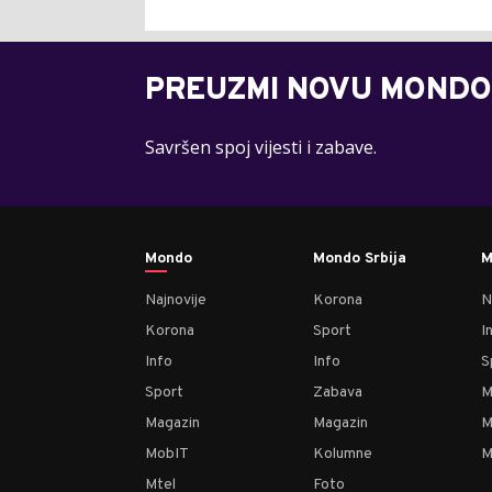
PREUZMI NOVU MONDO
Savršen spoj vijesti i zabave.
Mondo
Mondo Srbija
M
Najnovije
Korona
N
Korona
Sport
I
Info
Info
S
Sport
Zabava
M
Magazin
Magazin
M
MobIT
Kolumne
M
Mtel
Foto