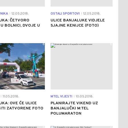
NIKA
12.05.2018.
OSTALI SPORTOVI
12.05.2018.
|
|
UKA: ČETVORO
ULICE BANJALUKE VIDJELE
U BOLNICI, DVOJE U
SJAJNE KENIJCE (FOTO)
0
0
11.05.2018.
MTEL VIJESTI
10.05.2018.
|
|
KA: OVE ĆE ULICE
PLANIRAJTE VIKEND UZ
ITI ZATVORENE FOTO
BANJALUČKI M:TEL
POLUMARATON
0
0