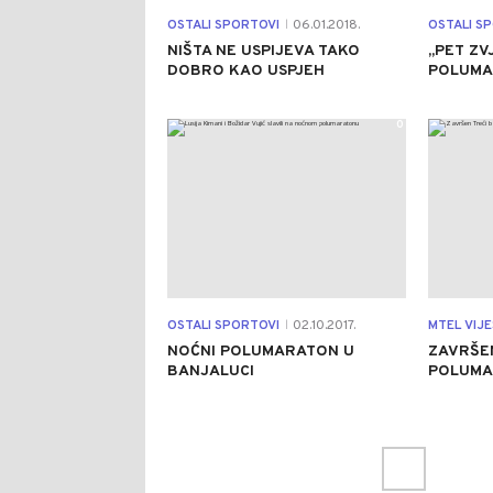
OSTALI SPORTOVI
06.01.2018.
OSTALI S
|
NIŠTA NE USPIJEVA TAKO
„PET ZV
DOBRO KAO USPJEH
POLUMA
0
OSTALI SPORTOVI
02.10.2017.
MTEL VIJE
|
NOĆNI POLUMARATON U
ZAVRŠE
BANJALUCI
POLUMA