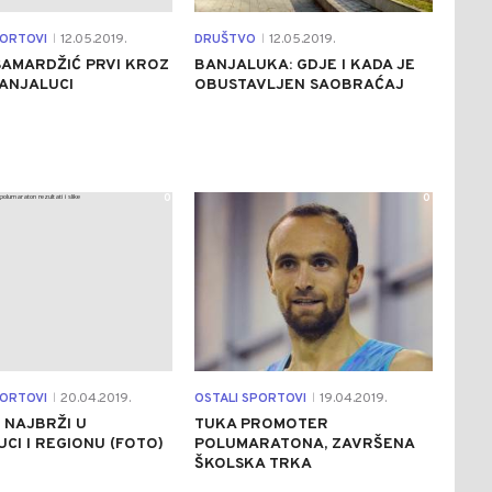
PORTOVI
12.05.2019.
DRUŠTVO
12.05.2019.
|
|
SAMARDŽIĆ PRVI KROZ
BANJALUKA: GDJE I KADA JE
BANJALUCI
OBUSTAVLJEN SAOBRAĆAJ
0
0
PORTOVI
20.04.2019.
OSTALI SPORTOVI
19.04.2019.
|
|
 NAJBRŽI U
TUKA PROMOTER
CI I REGIONU (FOTO)
POLUMARATONA, ZAVRŠENA
ŠKOLSKA TRKA