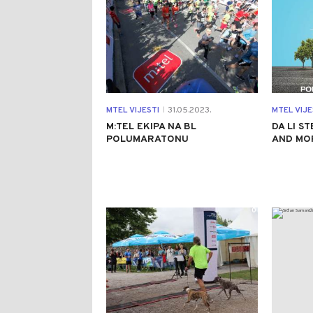
MTEL VIJESTI
31.05.2023.
MTEL VIJE
|
M:TEL EKIPA NA BL
DA LI S
POLUMARATONU
AND MO
0