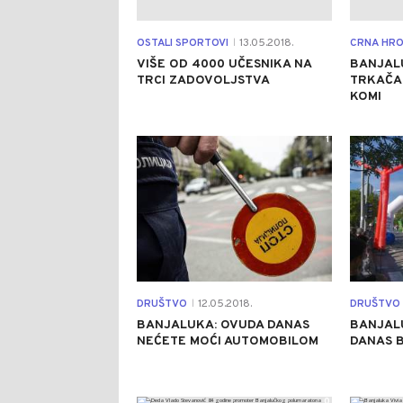
OSTALI SPORTOVI
13.05.2018.
CRNA HRO
|
VIŠE OD 4000 UČESNIKA NA
BANJAL
TRCI ZADOVOLJSTVA
TRKAČA 
KOMI
1
DRUŠTVO
12.05.2018.
DRUŠTVO
|
BANJALUKA: OVUDA DANAS
BANJALU
NEĆETE MOĆI AUTOMOBILOM
DANAS B
0