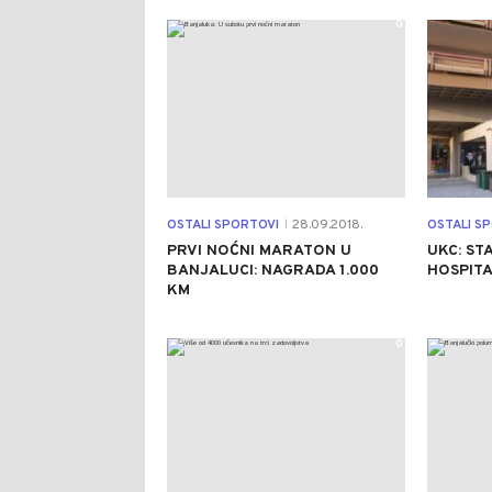
0
OSTALI SPORTOVI
28.09.2018.
OSTALI S
|
PRVI NOĆNI MARATON U
UKC: ST
BANJALUCI: NAGRADA 1.000
HOSPIT
KM
0