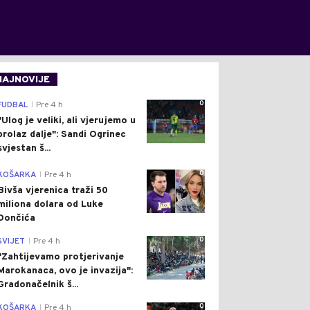
NAJNOVIJE
0
FUDBAL
Pre 4 h
|
"Ulog je veliki, ali vjerujemo u
prolaz dalje": Sandi Ogrinec
svjestan š...
0
KOŠARKA
Pre 4 h
|
Bivša vjerenica traži 50
miliona dolara od Luke
Dončića
0
SVIJET
Pre 4 h
|
"Zahtijevamo protjerivanje
Marokanaca, ovo je invazija":
Gradonačelnik š...
0
KOŠARKA
Pre 4 h
|