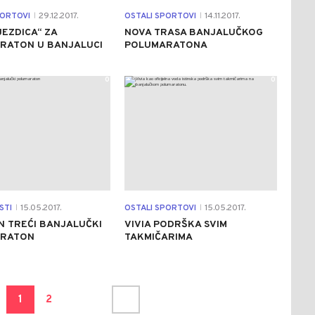
PORTOVI
29.12.2017.
OSTALI SPORTOVI
14.11.2017.
|
|
JEZDICA“ ZA
NOVA TRASA BANJALUČKOG
RATON U BANJALUCI
POLUMARATONA
0
0
STI
15.05.2017.
OSTALI SPORTOVI
15.05.2017.
|
|
N TREĆI BANJALUČKI
VIVIA PODRŠKA SVIM
RATON
TAKMIČARIMA
1
2