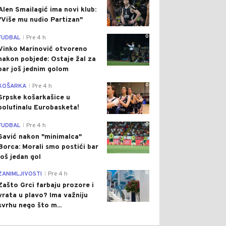
Alen Smailagić ima novi klub:
"Više mu nudio Partizan"
0
FUDBAL
Pre 4 h
|
Vinko Marinović otvoreno
nakon pobjede: Ostaje žal za
bar još jednim golom
0
KOŠARKA
Pre 4 h
|
Srpske košarkašice u
polufinalu Eurobasketa!
0
FUDBAL
Pre 4 h
|
Savić nakon "minimalca"
Borca: Morali smo postići bar
još jedan gol
0
ZANIMLJIVOSTI
Pre 4 h
|
Zašto Grci farbaju prozore i
vrata u plavo? Ima važniju
svrhu nego što m...