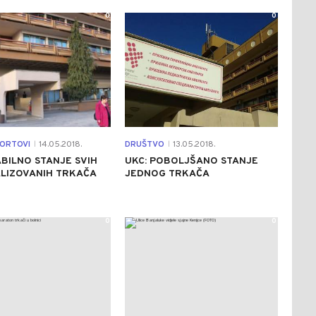
0
0
PORTOVI
14.05.2018.
DRUŠTVO
13.05.2018.
|
|
ABILNO STANJE SVIH
UKC: POBOLJŠANO STANJE
ALIZOVANIH TRKAČA
JEDNOG TRKAČA
0
0