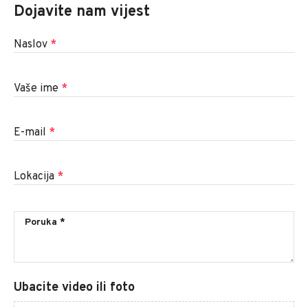
Dojavite nam vijest
Naslov
*
Vaše ime
*
E-mail
*
Lokacija
*
Ubacite video ili foto