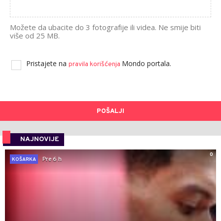
Možete da ubacite do 3 fotografije ili videa. Ne smije biti
više od 25 MB.
Pristajete na
Mondo portala.
pravila korišćenja
POŠALJI
NAJNOVIJE
0
Pre 6 h
KOŠARKA