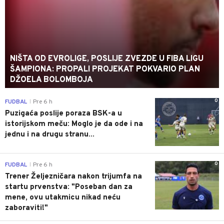
NIŠTA OD EVROLIGE, POSLIJE ZVEZDE U FIBA LIGU
ŠAMPIONA: PROPALI PROJEKAT POKVARIO PLAN
DŽOELA BOLOMBOJA
0
FUDBAL
Pre 6 h
|
Puzigaća poslije poraza BSK-a u
istorijskom meču: Moglo je da ode i na
jednu i na drugu stranu...
0
FUDBAL
Pre 6 h
|
Trener Željezničara nakon trijumfa na
startu prvenstva: "Poseban dan za
mene, ovu utakmicu nikad neću
zaboraviti!"