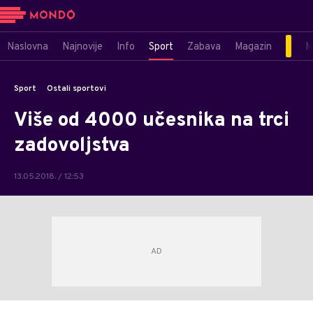
Naslovna
Najnovije
Info
Sport
Zabava
Magazin
M
Sport
Ostali sportovi
Više od 4000 učesnika na trci
zadovoljstva
13.05.2018. / 12:53