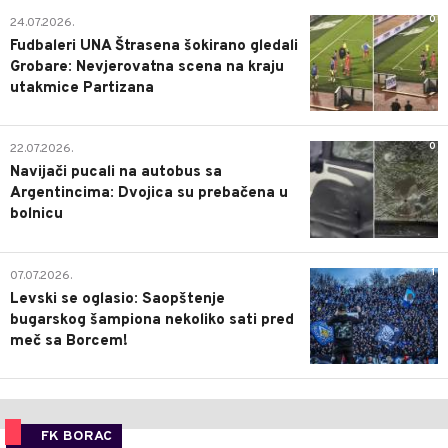
0
24.07.2026.
Fudbaleri UNA Štrasena šokirano gledali
Grobare: Nevjerovatna scena na kraju
utakmice Partizana
0
22.07.2026.
Navijači pucali na autobus sa
Argentincima: Dvojica su prebačena u
bolnicu
1
07.07.2026.
Levski se oglasio: Saopštenje
bugarskog šampiona nekoliko sati pred
meč sa Borcem!
FK BORAC