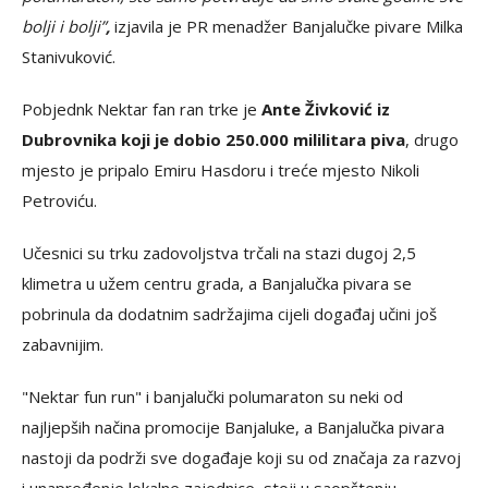
bolji i bolji”
,
izjavila je PR menadžer Banjalučke pivare Milka
Stanivuković.
Pobjednk Nektar fan ran trke je
Ante Živković iz
Dubrovnika koji je dobio 250.000 mililitara piva
, drugo
mjesto je pripalo Emiru Hasdoru i treće mjesto Nikoli
Petroviću.
Učesnici su trku zadovoljstva trčali na stazi dugoj 2,5
klimetra u užem centru grada, a Banjalučka pivara se
pobrinula da dodatnim sadržajima cijeli događaj učini još
zabavnijim.
"Nektar fun run" i banjalučki polumaraton su neki od
najljepših načina promocije Banjaluke, a Banjalučka pivara
nastoji da podrži sve događaje koji su od značaja za razvoj