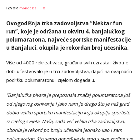
0
IZVOR
mondo.ba
Ovogodišnja trka zadovoljstva “Nektar fun
run”, koje je održana u okviru 4. banjalučkog
polumaratona, najveće sportske manifestacije
u Banjaluci, okupila je rekordan broj učesnika.
Više od 4000 rekreativaca, građana svih uzrasta i životne
dobi učestvovalo je u trci zadovoljstva, dajući na ovaj način
podršku polumaratonu i cijelom događaju.
“Banjalučka pivara je prepoznala značaj polumaratona još
od njegovog osnivanja i jako nam je drago što je naš grad
dobio veliku sportsku manifestaciju koja okuplja sportiste
iz cijelog svijeta. Naša, sada već velika trka zadovoljstva,
oborila je rekord po broju učesnika jednako kao i sam
polumaraton, što samo potvrđuje da smo svake godine sve