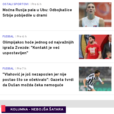
0
OSTALI SPORTOVI
Pre 6 h
|
Moćna Rusija pala u Ubu: Odbojkašice
Srbije pobijedile u drami
0
FUDBAL
Pre 6 h
|
Olimpijakos hoće jednog od najvažnijih
igrača Zvezde: "Kontakt je već
uspostavljen"
0
FUDBAL
Pre 7 h
|
"Vlahović je još nezaposlen jer nije
postao što se očekivalo": Gazeta tvrdi
da Dušan možda čeka nemoguće
KOLUMNA - NEBOJŠA ŠATARA