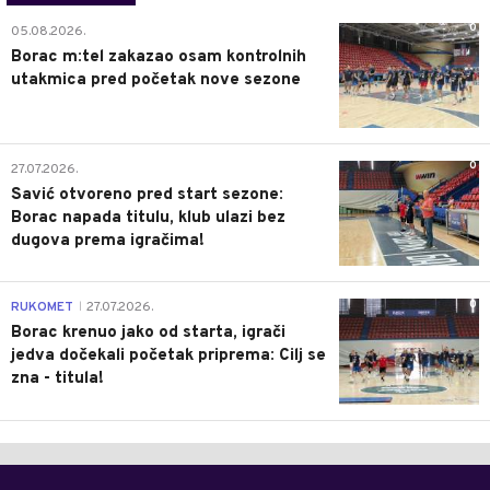
0
05.08.2026.
Borac m:tel zakazao osam kontrolnih
utakmica pred početak nove sezone
0
27.07.2026.
Savić otvoreno pred start sezone:
Borac napada titulu, klub ulazi bez
dugova prema igračima!
0
RUKOMET
27.07.2026.
|
Borac krenuo jako od starta, igrači
jedva dočekali početak priprema: Cilj se
zna - titula!