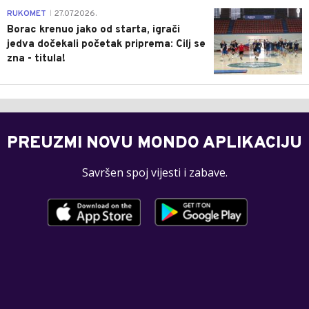
0
RUKOMET
27.07.2026.
|
Borac krenuo jako od starta, igrači
jedva dočekali početak priprema: Cilj se
zna - titula!
PREUZMI NOVU MONDO APLIKACIJU
Savršen spoj vijesti i zabave.