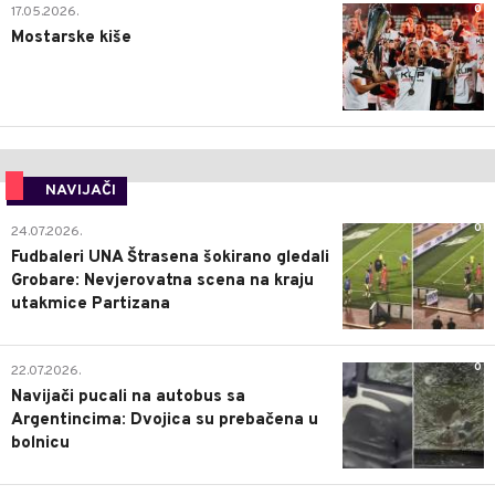
0
17.05.2026.
Mostarske kiše
NAVIJAČI
0
24.07.2026.
Fudbaleri UNA Štrasena šokirano gledali
Grobare: Nevjerovatna scena na kraju
utakmice Partizana
0
22.07.2026.
Navijači pucali na autobus sa
Argentincima: Dvojica su prebačena u
bolnicu