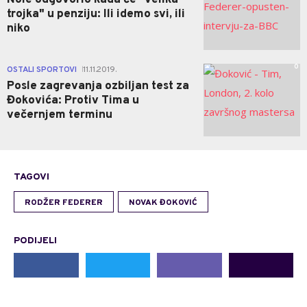
trojka" u penziju: Ili idemo svi, ili
niko
0
OSTALI SPORTOVI
11.11.2019.
|
Posle zagrevanja ozbiljan test za
Đokovića: Protiv Tima u
večernjem terminu
TAGOVI
RODŽER FEDERER
NOVAK ĐOKOVIĆ
PODIJELI