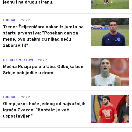
jednu i na drugu stranu...
0
FUDBAL
Pre 7 h
|
Trener Željezničara nakon trijumfa na
startu prvenstva: "Poseban dan za
mene, ovu utakmicu nikad neću
zaboraviti!"
0
OSTALI SPORTOVI
Pre 7 h
|
Moćna Rusija pala u Ubu: Odbojkašice
Srbije pobijedile u drami
0
FUDBAL
Pre 7 h
|
Olimpijakos hoće jednog od najvažnijih
igrača Zvezde: "Kontakt je već
uspostavljen"