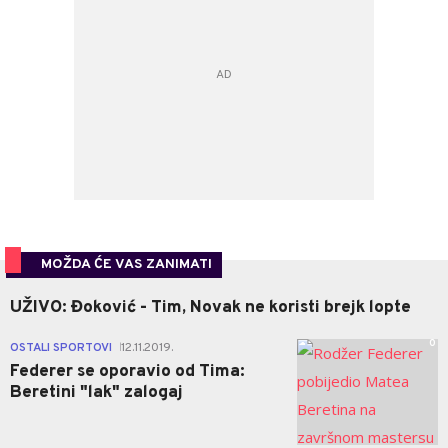
MOŽDA ĆE VAS ZANIMATI
UŽIVO: Đoković - Tim, Novak ne koristi brejk lopte
0
OSTALI SPORTOVI
12.11.2019.
|
Federer se oporavio od Tima:
Beretini "lak" zalogaj