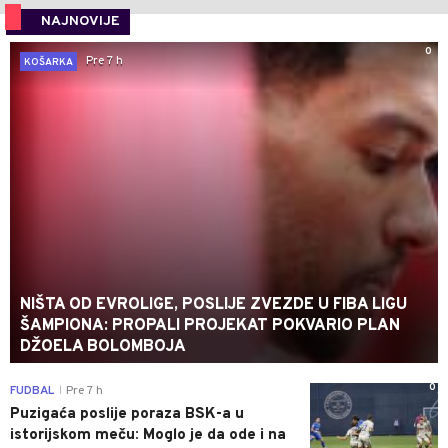
NAJNOVIJE
0
Pre 7 h
KOŠARKA
NIŠTA OD EVROLIGE, POSLIJE ZVEZDE U FIBA LIGU
ŠAMPIONA: PROPALI PROJEKAT POKVARIO PLAN
DŽOELA BOLOMBOJA
0
FUDBAL
Pre 7 h
|
Puzigaća poslije poraza BSK-a u
istorijskom meču: Moglo je da ode i na