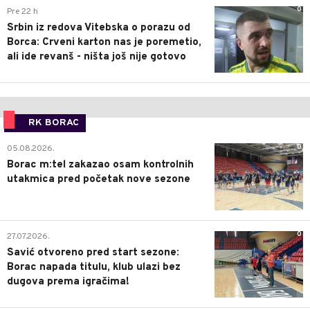
0
Pre 22 h
Srbin iz redova Vitebska o porazu od
Borca: Crveni karton nas je poremetio,
ali ide revanš - ništa još nije gotovo
RK BORAC
0
05.08.2026.
Borac m:tel zakazao osam kontrolnih
utakmica pred početak nove sezone
0
27.07.2026.
Savić otvoreno pred start sezone:
Borac napada titulu, klub ulazi bez
dugova prema igračima!