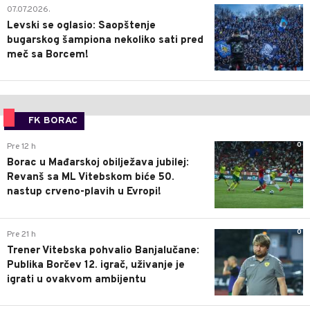
1
07.07.2026.
Levski se oglasio: Saopštenje
bugarskog šampiona nekoliko sati pred
meč sa Borcem!
FK BORAC
0
Pre 12 h
Borac u Mađarskoj obilježava jubilej:
Revanš sa ML Vitebskom biće 50.
nastup crveno-plavih u Evropi!
0
Pre 21 h
Trener Vitebska pohvalio Banjalučane:
Publika Borčev 12. igrač, uživanje je
igrati u ovakvom ambijentu