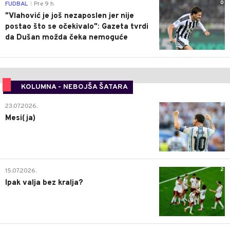
0
FUDBAL
Pre 9 h
|
"Vlahović je još nezaposlen jer nije
postao što se očekivalo": Gazeta tvrdi
da Dušan možda čeka nemoguće
KOLUMNA - NEBOJŠA ŠATARA
0
23.07.2026.
Mesi(ja)
2
15.07.2026.
Ipak valja bez kralja?