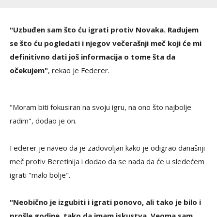
"Uzbuđen sam što ću igrati protiv Novaka. Radujem
se što ću pogledati i njegov večerašnji meč koji će mi
definitivno dati još informacija o tome šta da
očekujem"
, rekao je Federer.
"Moram biti fokusiran na svoju igru, na ono što najbolje
radim", dodao je on.
Federer je naveo da je zadovoljan kako je odigrao današnji
meč protiv Beretinija i dodao da se nada da će u sledećem
igrati "malo bolje".
"Neobično je izgubiti i igrati ponovo, ali tako je bilo i
prošle godine, tako da imam iskustva. Veoma sam