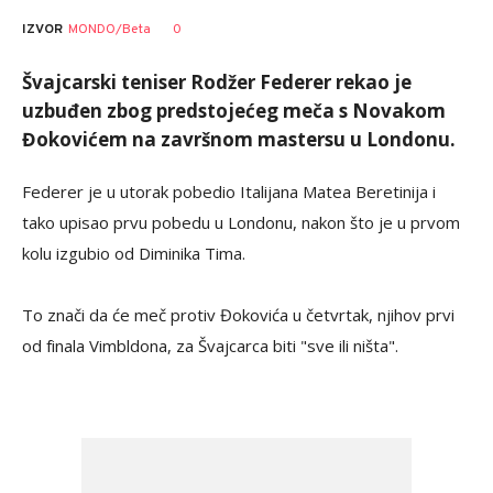
0
IZVOR
MONDO/Beta
Švajcarski teniser Rodžer Federer rekao je
uzbuđen zbog predstojećeg meča s Novakom
Đokovićem na završnom mastersu u Londonu.
Federer je u utorak pobedio Italijana Matea Beretinija i
tako upisao prvu pobedu u Londonu, nakon što je u prvom
kolu izgubio od Diminika Tima.
To znači da će meč protiv Đokovića u četvrtak, njihov prvi
od finala Vimbldona, za Švajcarca biti "sve ili ništa".