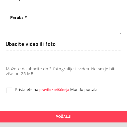
Ubacite video ili foto
Možete da ubacite do 3 fotografije ili videa. Ne smije biti
više od 25 MB.
Pristajete na
Mondo portala.
pravila korišćenja
POŠALJI