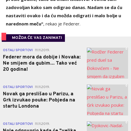
zadovoljan kako sam odigrao danas. Nadam se da ću
nastaviti ovako i da ću možda odigrati i malo bolje u
narednom meču"
, rekao je Federer.
MOŽDA ĆE VAS ZANIMATI
0
OSTALI SPORTOVI
11.11.2019.
|
Federer mora da dobije i Novaka:
Ne smijem da gubim... Tako već
20 godina!
0
OSTALI SPORTOVI
11.11.2019.
|
Novak ga preslišao u Parizu, a
Grk izvukao pouke: Pobjeda na
startu Londona
0
OSTALI SPORTOVI
11.11.2019.
|
Nole odgovorio kada će "velika