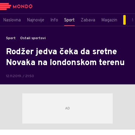
Naslovna
Najnovije
Info
Sport
Zabava
Magazin
M
Sport
Ostali sportovi
Rodžer jedva čeka da sretne
Novaka na londonskom terenu
12.11.2019. / 21:50