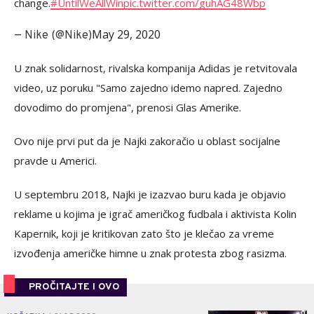
change.
#UntilWeAllWin
pic.twitter.com/guhAG48Wbp
May 29, 2020
— Nike (@Nike)
U znak solidarnost, rivalska kompanija Adidas je retvitovala
video, uz poruku "Samo zajedno idemo napred. Zajedno
dovodimo do promjena", prenosi Glas Amerike.
Ovo nije prvi put da je Najki zakoračio u oblast socijalne
pravde u Americi.
U septembru 2018, Najki je izazvao buru kada je objavio
reklame u kojima je igrač američkog fudbala i aktivista Kolin
Kapernik, koji je kritikovan zato što je klečao za vreme
izvođenja američke himne u znak protesta zbog rasizma.
PROČITAJTE I OVO
0