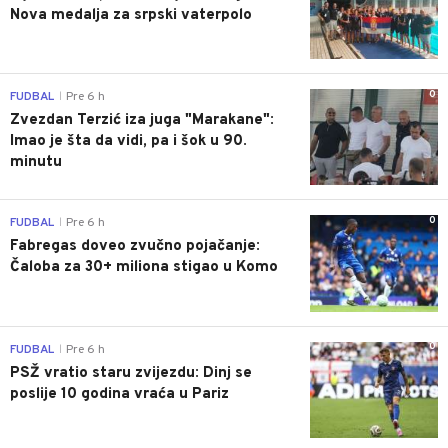
Nova medalja za srpski vaterpolo
0
FUDBAL
Pre 6 h
|
Zvezdan Terzić iza juga "Marakane":
Imao je šta da vidi, pa i šok u 90.
minutu
0
FUDBAL
Pre 6 h
|
Fabregas doveo zvučno pojačanje:
Čaloba za 30+ miliona stigao u Komo
0
FUDBAL
Pre 6 h
|
PSŽ vratio staru zvijezdu: Dinj se
poslije 10 godina vraća u Pariz