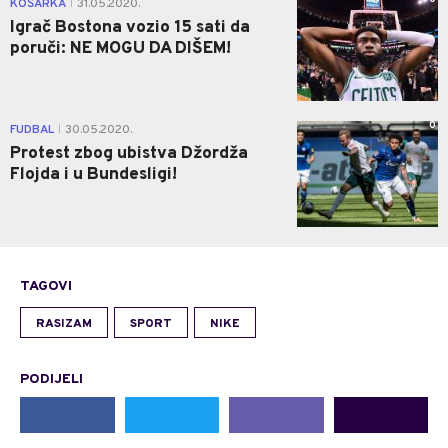
KOŠARKA
31.05.2020.
|
Igrač Bostona vozio 15 sati da
poruči: NE MOGU DA DIŠEM!
0
FUDBAL
30.05.2020.
|
Protest zbog ubistva Džordža
Flojda i u Bundesligi!
TAGOVI
RASIZAM
SPORT
NIKE
PODIJELI