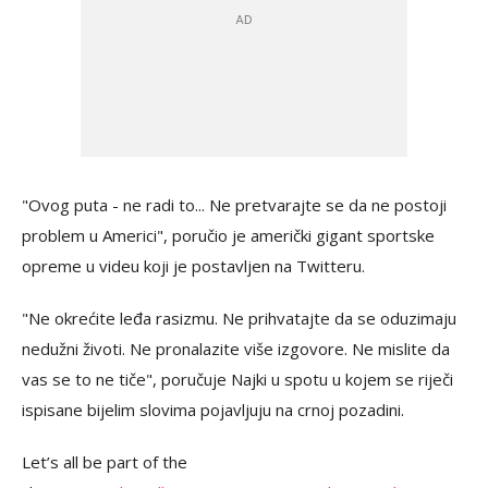
"Ovog puta - ne radi to... Ne pretvarajte se da ne postoji
problem u Americi", poručio je američki gigant sportske
opreme u videu koji je postavljen na Twitteru.
"Ne okrećite leđa rasizmu. Ne prihvatajte da se oduzimaju
nedužni životi. Ne pronalazite više izgovore. Ne mislite da
vas se to ne tiče", poručuje Najki u spotu u kojem se riječi
ispisane bijelim slovima pojavljuju na crnoj pozadini.
Let’s all be part of the