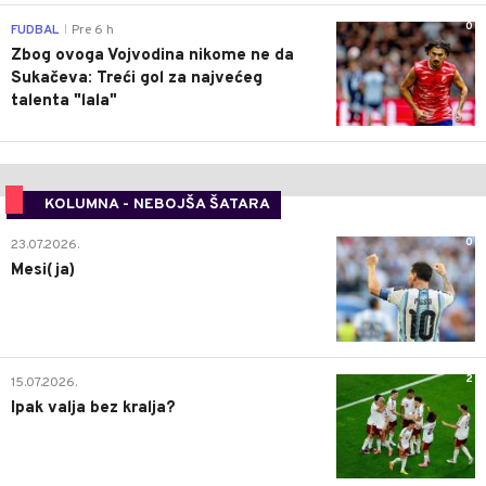
0
FUDBAL
Pre 6 h
|
Zbog ovoga Vojvodina nikome ne da
Sukačeva: Treći gol za najvećeg
talenta "lala"
KOLUMNA - NEBOJŠA ŠATARA
0
23.07.2026.
Mesi(ja)
2
15.07.2026.
Ipak valja bez kralja?