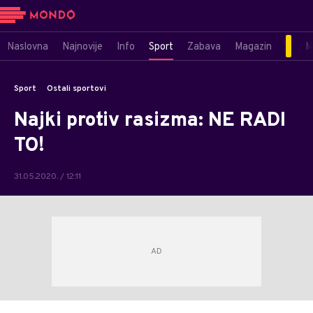
Naslovna
Najnovije
Info
Sport
Zabava
Magazin
M
Sport
Ostali sportovi
Najki protiv rasizma: NE RADI
TO!
31.05.2020. / 12:11