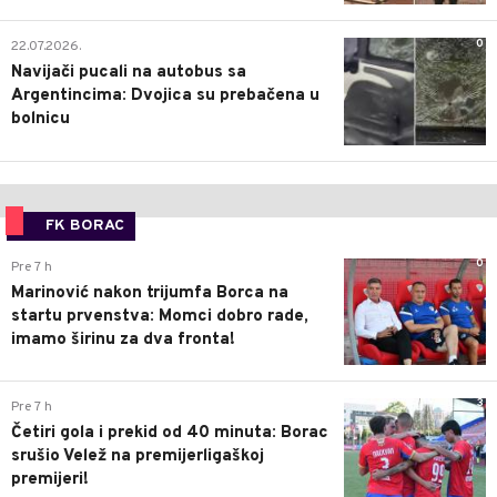
0
22.07.2026.
Navijači pucali na autobus sa
Argentincima: Dvojica su prebačena u
bolnicu
FK BORAC
0
Pre 7 h
Marinović nakon trijumfa Borca na
startu prvenstva: Momci dobro rade,
imamo širinu za dva fronta!
3
Pre 7 h
Četiri gola i prekid od 40 minuta: Borac
srušio Velež na premijerligaškoj
premijeri!