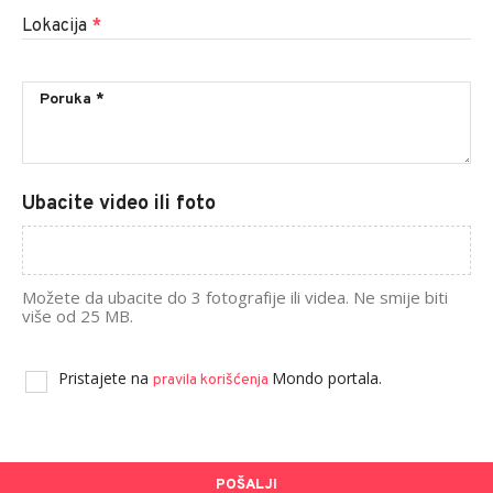
Lokacija
*
Ubacite video ili foto
Možete da ubacite do 3 fotografije ili videa. Ne smije biti
više od 25 MB.
Pristajete na
Mondo portala.
pravila korišćenja
POŠALJI