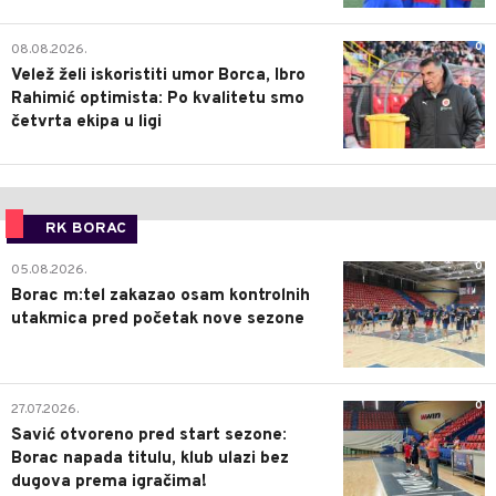
0
08.08.2026.
Velež želi iskoristiti umor Borca, Ibro
Rahimić optimista: Po kvalitetu smo
četvrta ekipa u ligi
RK BORAC
0
05.08.2026.
Borac m:tel zakazao osam kontrolnih
utakmica pred početak nove sezone
0
27.07.2026.
Savić otvoreno pred start sezone:
Borac napada titulu, klub ulazi bez
dugova prema igračima!