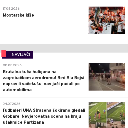
0
17.05.2026.
Mostarske kiše
NAVIJAČI
0
08.08.2026.
Brutalna tuča huligana na
zagrebačkom aerodromu! Bed Blu Bojsi
napravili sačekušu, navijači padali po
automobilima
0
24.07.2026.
Fudbaleri UNA Štrasena šokirano gledali
Grobare: Nevjerovatna scena na kraju
utakmice Partizana