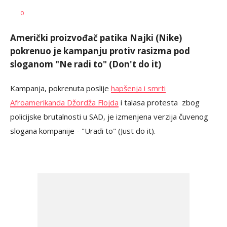
0
Američki proizvođač patika Najki (Nike)
pokrenuo je kampanju protiv rasizma pod
sloganom "Ne radi to" (Don't do it)
Kampanja, pokrenuta poslije
hapšenja i smrti
Afroamerikanda Džordža Flojda
i talasa protesta zbog
policijske brutalnosti u SAD, je izmenjena verzija čuvenog
slogana kompanije - "Uradi to" (Just do it).