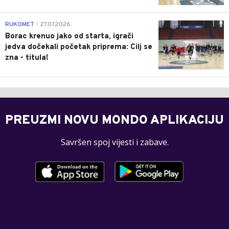
0
RUKOMET
27.07.2026.
|
Borac krenuo jako od starta, igrači
jedva dočekali početak priprema: Cilj se
zna - titula!
PREUZMI NOVU MONDO APLIKACIJU
Savršen spoj vijesti i zabave.