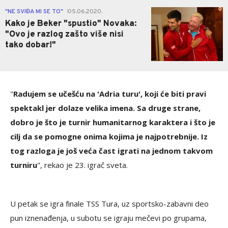
0
"NE SVIĐA MI SE TO"
05.06.2020.
|
Kako je Beker "spustio" Novaka:
"Ovo je razlog zašto više nisi
tako dobar!"
"
Radujem se učešću na 'Adria turu', koji će biti pravi
spektakl jer dolaze velika imena. Sa druge strane,
dobro je što je turnir humanitarnog karaktera i što je
cilj da se pomogne onima kojima je najpotrebnije. Iz
tog razloga je još veća čast igrati na jednom takvom
turniru
", rekao je 23. igrač sveta.
U petak se igra finale TSS Tura, uz sportsko-zabavni deo
pun iznenađenja, u subotu se igraju mečevi po grupama,