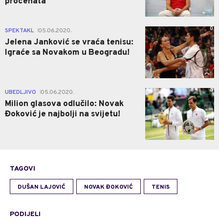
procenata
0
SPEKTAKL
05.06.2020.
|
Jelena Janković se vraća tenisu:
Igraće sa Novakom u Beogradu!
0
UBEDLJIVO
05.06.2020.
|
Milion glasova odlučilo: Novak
Đoković je najbolji na svijetu!
TAGOVI
DUŠAN LAJOVIĆ
NOVAK ĐOKOVIĆ
TENIS
PODIJELI