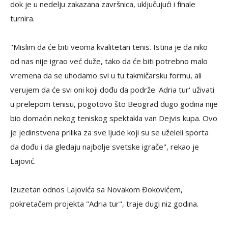
dok je u nedelju zakazana završnica, uključujući i finale
turnira.
"Mislim da će biti veoma kvalitetan tenis. Istina je da niko
od nas nije igrao već duže, tako da će biti potrebno malo
vremena da se uhodamo svi u tu takmičarsku formu, ali
verujem da će svi oni koji dođu da podrže 'Adria tur' uživati
u prelepom tenisu, pogotovo što Beograd dugo godina nije
bio domaćin nekog teniskog spektakla van Dejvis kupa. Ovo
je jedinstvena prilika za sve ljude koji su se uželeli sporta
da dođu i da gledaju najbolje svetske igrače", rekao je
Lajović.
Izuzetan odnos Lajovića sa Novakom Đokovićem,
pokretačem projekta "Adria tur", traje dugi niz godina.