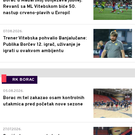
Borac u Mađarskoj obilježava jubilej:
Revanš sa ML Vitebskom biće 50.
nastup crveno-plavih u Evropi!
0
07.08.2026.
Trener Vitebska pohvalio Banjalučane:
Publika Borčev 12. igrač, uživanje je
igrati u ovakvom ambijentu
RK BORAC
0
05.08.2026.
Borac m:tel zakazao osam kontrolnih
utakmica pred početak nove sezone
0
27.07.2026.