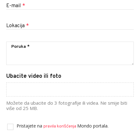
E-mail
*
Lokacija
*
Ubacite video ili foto
Možete da ubacite do 3 fotografije ili videa. Ne smije biti
više od 25 MB.
Pristajete na
Mondo portala.
pravila korišćenja