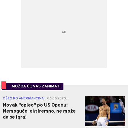
MOŽDA ĆE VAS ZANIMATI
0
OŠTO PO AMERIKANCIMA!
06.06.2020.
|
Novak ''opleo'' po US Openu:
Nemoguće, ekstremno, ne može
da se igra!