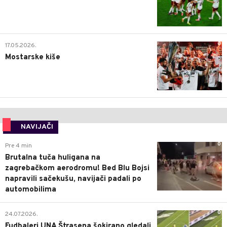
0
17.05.2026.
Mostarske kiše
NAVIJAČI
0
Pre 4 min
Brutalna tuča huligana na
zagrebačkom aerodromu! Bed Blu Bojsi
napravili sačekušu, navijači padali po
automobilima
0
24.07.2026.
Fudbaleri UNA Štrasena šokirano gledali