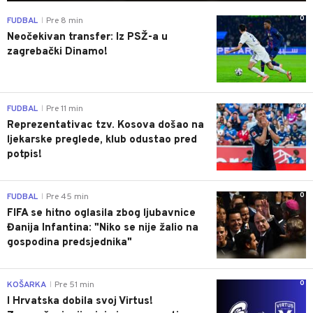
0
FUDBAL
Pre 8 min
|
Neočekivan transfer: Iz PSŽ-a u
zagrebački Dinamo!
0
FUDBAL
Pre 11 min
|
Reprezentativac tzv. Kosova došao na
ljekarske preglede, klub odustao pred
potpis!
0
FUDBAL
Pre 45 min
|
FIFA se hitno oglasila zbog ljubavnice
Đanija Infantina: "Niko se nije žalio na
gospodina predsjednika"
0
KOŠARKA
Pre 51 min
|
I Hrvatska dobila svoj Virtus!