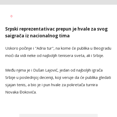
Pavle
AUTOR
0
Knežević
Srpski reprezentativac prepun je hvale za svog
saigrača iz nacionalnog tima
Uskoro počinje i "Adria tur", na kome će publika u Beogradu
moći da vidi neke od najboljih tenisera sveta, ali i Srbije.
Među njima je i Dušan Lajović, jedan od najboljih igrača
Srbije u poslednjoj deceniji, koji veruje da će publika gledati
sjajan tenis, a bio je i pun hvale za pokretača turnira
Novaka Đokovića.