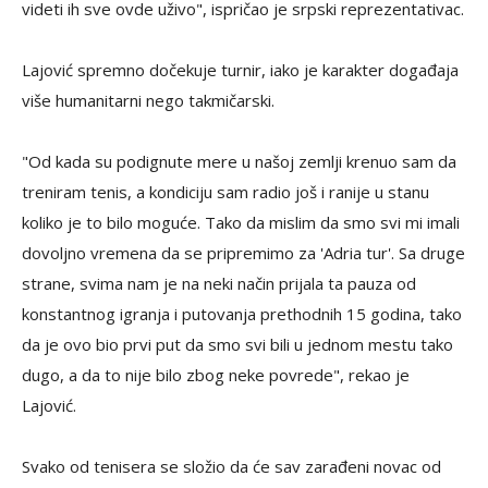
videti ih sve ovde uživo", ispričao je srpski reprezentativac.
Lajović spremno dočekuje turnir, iako je karakter događaja
više humanitarni nego takmičarski.
"Od kada su podignute mere u našoj zemlji krenuo sam da
treniram tenis, a kondiciju sam radio još i ranije u stanu
koliko je to bilo moguće. Tako da mislim da smo svi mi imali
dovoljno vremena da se pripremimo za 'Adria tur'. Sa druge
strane, svima nam je na neki način prijala ta pauza od
konstantnog igranja i putovanja prethodnih 15 godina, tako
da je ovo bio prvi put da smo svi bili u jednom mestu tako
dugo, a da to nije bilo zbog neke povrede", rekao je
Lajović.
Svako od tenisera se složio da će sav zarađeni novac od