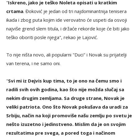
"
Iskreno, jako je teško Noleta opisati u kratkim
crtama
. Đoković je jedan od tri najdominantnija tenisera
ikada i zbog puta kojim ide verovatno će uspeti da osvoji
najviše grend slem titula, i držaće rekorde koje će biti jako
teško oboriti posle njega", rekao je Lajović.
To nije ništa novo, ali popularni "Duci" i Novak su prijatelji
van terena, i ne samo oni.
"
Svi mi iz Dejvis kup tima, to je ono na čemu smo i
radili svih ovih godina, kao što nije možda slučaj sa
nekim drugim zemljama. Sa druge strane, Novak je
veliki patriota. Ono što Novak pokušava da uradi za
Srbiju, način na koji promoviše našu zemlju po svetu je
nešto izuzetno i jedinstveno. Mislim da je on svojim
rezultatima pre svega, a pored toga i načinom