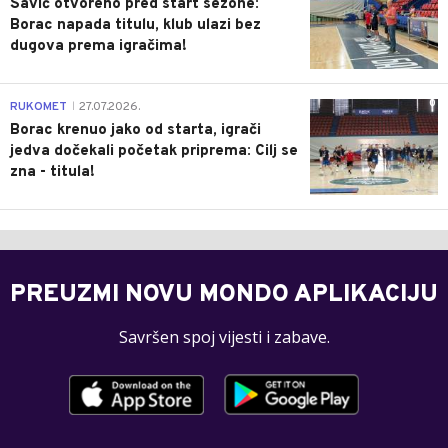
Savić otvoreno pred start sezone:
Borac napada titulu, klub ulazi bez
dugova prema igračima!
0
RUKOMET
27.07.2026.
|
Borac krenuo jako od starta, igrači
jedva dočekali početak priprema: Cilj se
zna - titula!
PREUZMI NOVU MONDO APLIKACIJU
Savršen spoj vijesti i zabave.