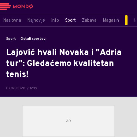
Naslovna
Najnovije
Info
Sport
Zabava
Magazin
M
Sport
Ostali sportovi
Lajović hvali Novaka i "Adria
tur": Gledaćemo kvalitetan
tenis!
07.06.2020. / 12:19