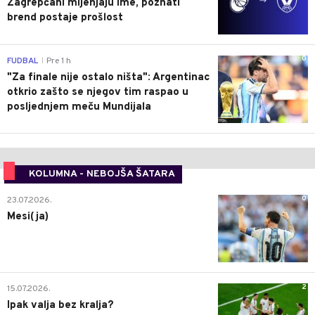
Zagrepčani mijenjaju ime, poznati
brend postaje prošlost
0
FUDBAL
Pre 1 h
|
"Za finale nije ostalo ništa": Argentinac
otkrio zašto se njegov tim raspao u
posljednjem meču Mundijala
KOLUMNA - NEBOJŠA ŠATARA
0
23.07.2026.
Mesi(ja)
2
15.07.2026.
Ipak valja bez kralja?