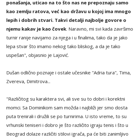
ponašanja, uticao na to što nas ne prepoznaju samo
kao zemlju ratova, već kao državu u kojoj ima mnogo
lepih i dobrih stvari. Takvi detalji najbolje govore o
njemu kakav je kao čovek
. Naravno, mi svi kada završimo
turnir ranije navijamo za njega i u finalima, tako da je jako
lepa stvar što imamo nekog tako bliskog, a da je tako
uspešan", objasnio je Lajović.
Dušan odlično poznaje i ostale učesnike "Adria tura", Tima,
Zvereva, Dimitrova...
"Različitog su karaktera svi, ali sve su to dobri i korektni
momci. Sa Dominikom sam možda i najbliži jer smo dosta
puta trenirali i družili se po turnirima. U isto vreme, to su
vrhunski teniseri i dobro je što različito igraju tenis i što u
Beograd dolaze različiti stilovi igrača, pa će biti zanimljivo