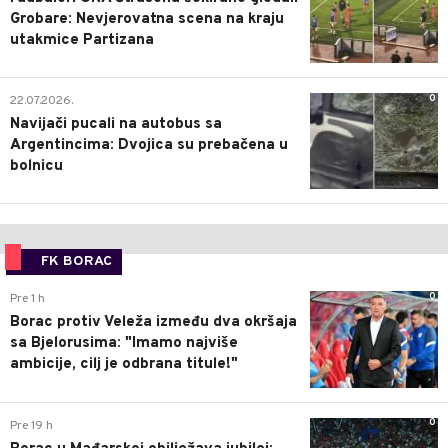
Grobare: Nevjerovatna scena na kraju
utakmice Partizana
0
22.07.2026.
Navijači pucali na autobus sa
Argentincima: Dvojica su prebačena u
bolnicu
FK BORAC
0
Pre 1 h
Borac protiv Veleža između dva okršaja
sa Bjelorusima: "Imamo najviše
ambicije, cilj je odbrana titule!"
0
Pre 19 h