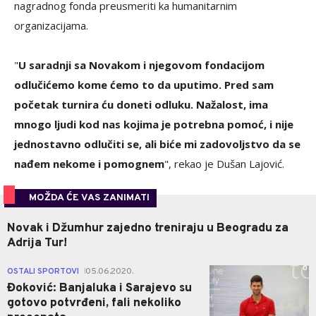
nagradnog fonda preusmeriti ka humanitarnim
organizacijama.
"
U saradnji sa Novakom i njegovom fondacijom
odlučićemo kome ćemo to da uputimo. Pred sam
početak turnira ću doneti odluku. Nažalost, ima
mnogo ljudi kod nas kojima je potrebna pomoć, i nije
jednostavno odlučiti se, ali biće mi zadovoljstvo da se
nađem nekome i pomognem
", rekao je Dušan Lajović.
MOŽDA ĆE VAS ZANIMATI
Novak i Džumhur zajedno treniraju u Beogradu za
Adrija Tur!
0
OSTALI SPORTOVI
05.06.2020.
|
Đoković: Banjaluka i Sarajevo su
gotovo potvrđeni, fali nekoliko