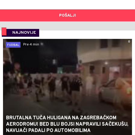
POŠALJI
NAJNOVIJE
0
Pre 4 min
FUDBAL
BRUTALNA TUČA HULIGANA NA ZAGREBAČKOM
AERODROMU! BED BLU BOJSI NAPRAVILI SAČEKUŠU,
NAVIJAČI PADALI PO AUTOMOBILIMA