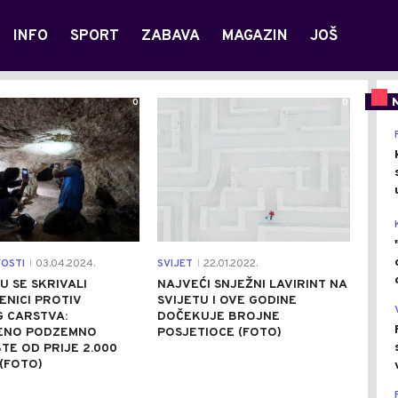
INFO
SPORT
ZABAVA
MAGAZIN
JOŠ
0
0
VOSTI
03.04.2024.
SVIJET
22.01.2022.
|
|
U SE SKRIVALI
NAJVEĆI SNJEŽNI LAVIRINT NA
NICI PROTIV
SVIJETU I OVE GODINE
 CARSTVA:
DOČEKUJE BROJNE
ENO PODZEMNO
POSJETIOCE (FOTO)
TE OD PRIJE 2.000
(FOTO)