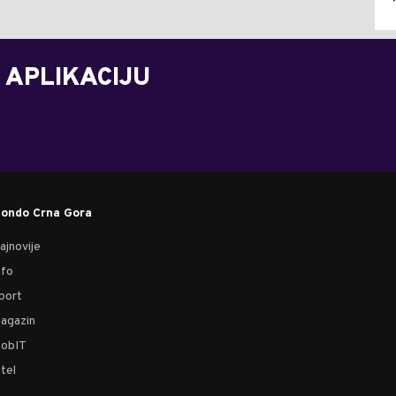
 APLIKACIJU
ondo Crna Gora
ajnovije
nfo
port
agazin
obIT
tel