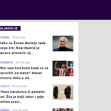
NAJNOVIJE
0
FUDBAL
Pre 7 min
|
Kako se Žozeu Murinju sada
smije brk: Real Madrid je
upravo prevario cij...
0
KOŠARKA
Pre 16 min
|
"Bio sam kod kuće kada su se
oprostili od mene": Kenan
otvorio dušu o od...
0
VIJESTI
Pre 23 min
|
Fitnes narukvica ili pametni
sat: Šta je bolji izbor i gdje
većina pravi...
0
FUDBAL
Pre 25 min
|