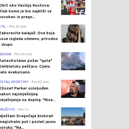
Obrt oko Vasilija Kostova:
Klub kome je bio najbliži se
povukao iz prego...
0
STIL
Pre 35 min
|
Zaboravite balajaž: Ova boja
kose izgleda otmeno, prirodno
i skupo
0
REGION
Pre 50 min
|
Katastrofalan požar "guta"
Deliblatsku peščaru: Cijelo
selo evakuisano
0
OSTALI SPORTOVI
Pre 52 min
|
Džozef Parker oslobođen
nakon najsmješnijeg
objašnjenja za doping: "Nisa...
0
DRUŠTVO
Pre 1 h
|
Mještani Dragočaja blokirali
magistralni put i poslali jasnu
poruku: "Na...