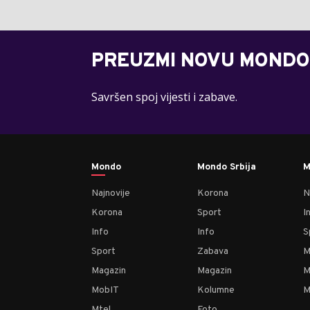
PREUZMI NOVU MONDO
Savršen spoj vijesti i zabave.
Mondo
Mondo Srbija
M
Najnovije
Korona
N
Korona
Sport
I
Info
Info
S
Sport
Zabava
M
Magazin
Magazin
M
MobIT
Kolumne
M
Mtel
Foto