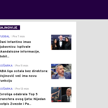
NAJNOVIJE
0
FUDBAL
Pre 7 min
|
Đani Infantino imao
ljubavnicu: Isplivale
skandalozne informacije,
dobil...
0
KOŠARKA
Pre 11 min
|
ABA liga ostala bez direktora:
Vojinović već ima novu
funkciju
0
KOŠARKA
Pre 13 min
|
Evroliga odabrala Top 5
transfera ovog ljeta: Nijedan
potpis Zvezde i Pa...