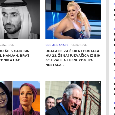
7.07.2023.
GDE JE DANAS?
13.07.2023.
|
O ŠEIK SAID BIN
UDALA SE ZA ŠEIKA I POSTALA
L NAHJAN, BRAT
MU 23. ŽENA! PJEVAČICA IZ BIH
EDNIKA UAE
SE HVALILA LUKSUZOM, PA
NESTALA...
0
0