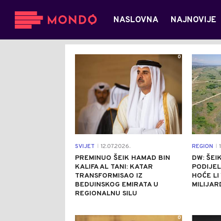
NASLOVNA
NAJNOVIJE
0
SVIJET
12.07.2026.
REGION
1
|
|
PREMINUO ŠEIK HAMAD BIN
DW: ŠEI
KALIFA AL TANI: KATAR
PODIJEL
TRANSFORMISAO IZ
HOĆE LI
BEDUINSKOG EMIRATA U
MILIJAR
REGIONALNU SILU
0