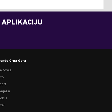
 APLIKACIJU
ondo Crna Gora
ajnovije
nfo
port
agazin
obIT
tel