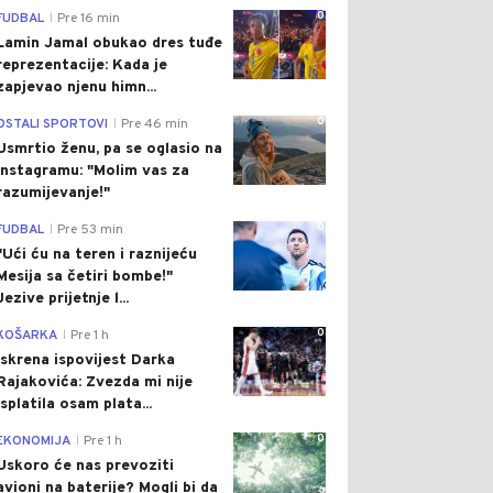
0
FUDBAL
Pre 16 min
|
Lamin Jamal obukao dres tuđe
reprezentacije: Kada je
zapjevao njenu himn...
0
OSTALI SPORTOVI
Pre 46 min
|
Usmrtio ženu, pa se oglasio na
Instagramu: "Molim vas za
razumijevanje!"
0
FUDBAL
Pre 53 min
|
"Ući ću na teren i raznijeću
Mesija sa četiri bombe!"
Jezive prijetnje l...
0
KOŠARKA
Pre 1 h
|
Iskrena ispovijest Darka
Rajakovića: Zvezda mi nije
isplatila osam plata...
0
EKONOMIJA
Pre 1 h
|
Uskoro će nas prevoziti
avioni na baterije? Mogli bi da