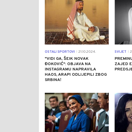
OSTALI SPORTOVI
21.10.2024.
SVIJET
2
|
|
"VIDI GA, ŠEIK NOVAK
PREMINU
ĐOKOVIĆ": OBJAVA NA
ZAJED E
INSTAGRAMU NAPRAVILA
PREDSJ
HAOS, ARAPI ODLIJEPILI ZBOG
SRBINA!
0