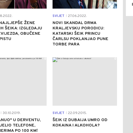
8.2022.
SVIJET
27.06.2022.
|
NAJLJEPŠE ŽENE
NOVI SKANDAL DRMA
H ŠEIKA: IZGLEDAJU
KRALJEVSKU PORODICU:
VIJEZDA, OBUČENE
KATARSKI ŠEIK PRINCU
PISTU
ČARLSU POKLANJAO PUNE
TORBE PARA
0
0
30.10.2019.
SVIJET
22.09.2015.
|
|
ANUO" U DERVENTU,
ŠEIK IZ DUBAIJA UMRO OD
IJELIO TELEFONE,
KOKAINA I ALKOHOLA?
ERIMA PO 100 KM!