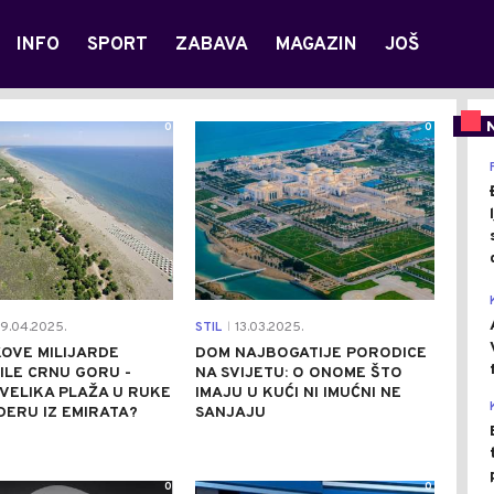
INFO
SPORT
ZABAVA
MAGAZIN
JOŠ
0
0
9.04.2025.
STIL
13.03.2025.
|
KOVE MILIJARDE
DOM NAJBOGATIJE PORODICE
ILE CRNU GORU -
NA SVIJETU: O ONOME ŠTO
 VELIKA PLAŽA U RUKE
IMAJU U KUĆI NI IMUĆNI NE
DERU IZ EMIRATA?
SANJAJU
0
0