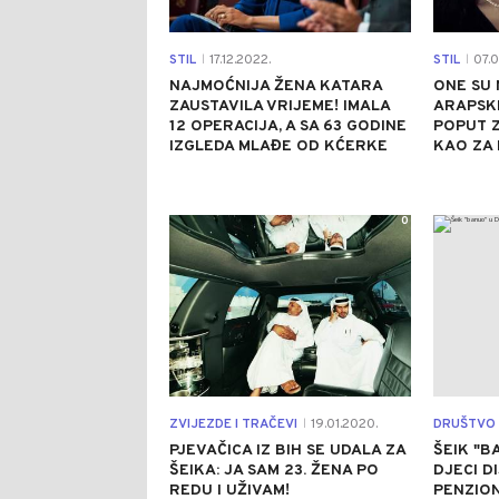
STIL
17.12.2022.
STIL
07.0
|
|
NAJMOĆNIJA ŽENA KATARA
ONE SU 
ZAUSTAVILA VRIJEME! IMALA
ARAPSKI
12 OPERACIJA, A SA 63 GODINE
POPUT Z
IZGLEDA MLAĐE OD KĆERKE
KAO ZA 
0
ZVIJEZDE I TRAČEVI
19.01.2020.
DRUŠTVO
|
PJEVAČICA IZ BIH SE UDALA ZA
ŠEIK "B
ŠEIKA: JA SAM 23. ŽENA PO
DJECI D
REDU I UŽIVAM!
PENZION