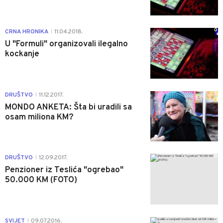
0
CRNA HRONIKA
11.04.2018.
|
U "Formuli" organizovali ilegalno
kockanje
1
DRUŠTVO
11.12.2017.
|
MONDO ANKETA: Šta bi uradili sa
osam miliona KM?
0
DRUŠTVO
12.09.2017.
|
Penzioner iz Teslića "ogrebao"
50.000 KM (FOTO)
0
SVIJET
09.07.2016.
|