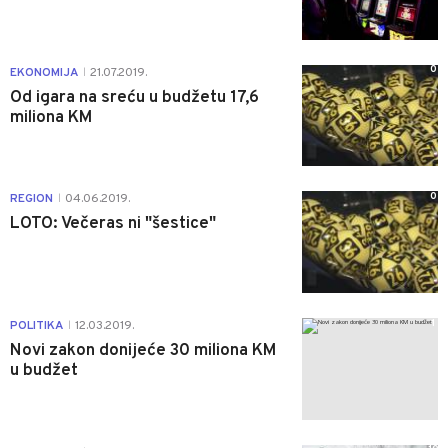
0
EKONOMIJA
21.07.2019.
|
Od igara na sreću u budžetu 17,6
miliona KM
0
REGION
04.06.2019.
|
LOTO: Večeras ni "šestice"
1
POLITIKA
12.03.2019.
|
Novi zakon donijeće 30 miliona KM
u budžet