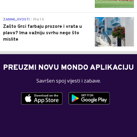
0
ZANIMLJIVOSTI
Pre 1 h
|
Zašto Grci farbaju prozore i vrata u
plavo? Ima važniju svrhu nego što
mislite
PREUZMI NOVU MONDO APLIKACIJU
Savršen spoj vijesti i zabave.