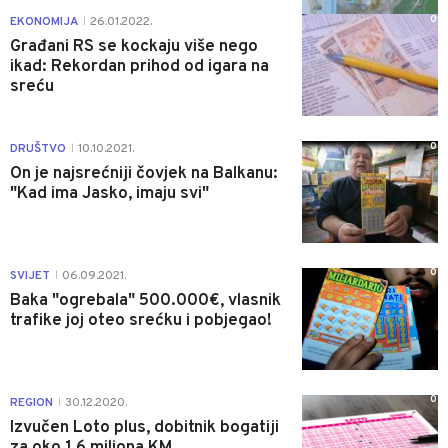
0
EKONOMIJA
26.01.2022.
|
Građani RS se kockaju više nego
ikad: Rekordan prihod od igara na
sreću
0
DRUŠTVO
10.10.2021.
|
On je najsrećniji čovjek na Balkanu:
"Kad ima Jasko, imaju svi"
0
SVIJET
06.09.2021.
|
Baka "ogrebala" 500.000€, vlasnik
trafike joj oteo srećku i pobjegao!
0
REGION
30.12.2020.
|
Izvučen Loto plus, dobitnik bogatiji
za oko 1,6 miliona KM