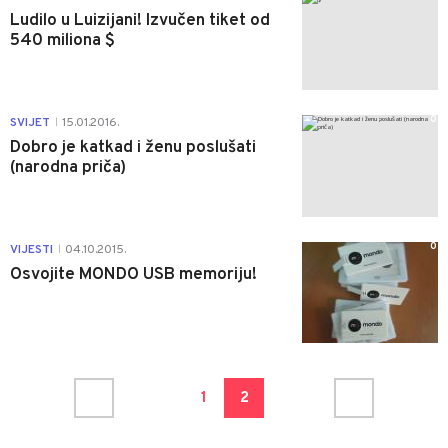
Ludilo u Luizijani! Izvučen tiket od
540 miliona $
0
SVIJET
15.01.2016.
|
Dobro je katkad i ženu poslušati
(narodna priča)
0
VIJESTI
04.10.2015.
|
Osvojite MONDO USB memoriju!
1
2