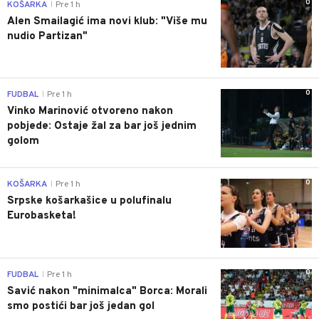
0
KOŠARKA
Pre 1 h
|
Alen Smailagić ima novi klub: "Više mu
nudio Partizan"
0
FUDBAL
Pre 1 h
|
Vinko Marinović otvoreno nakon
pobjede: Ostaje žal za bar još jednim
golom
0
KOŠARKA
Pre 1 h
|
Srpske košarkašice u polufinalu
Eurobasketa!
0
FUDBAL
Pre 1 h
|
Savić nakon "minimalca" Borca: Morali
smo postići bar još jedan gol