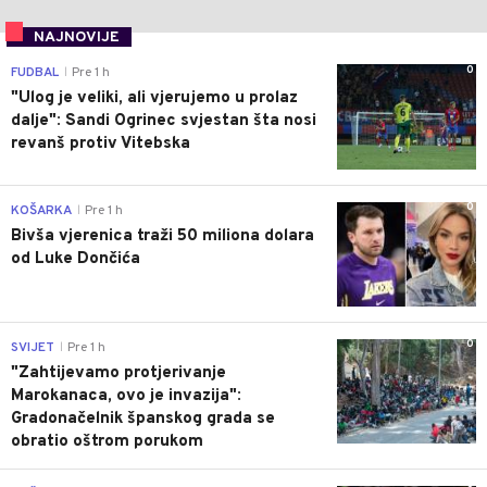
NAJNOVIJE
0
FUDBAL
Pre 1 h
|
"Ulog je veliki, ali vjerujemo u prolaz
dalje": Sandi Ogrinec svjestan šta nosi
revanš protiv Vitebska
0
KOŠARKA
Pre 1 h
|
Bivša vjerenica traži 50 miliona dolara
od Luke Dončića
0
SVIJET
Pre 1 h
|
"Zahtijevamo protjerivanje
Marokanaca, ovo je invazija":
Gradonačelnik španskog grada se
obratio oštrom porukom