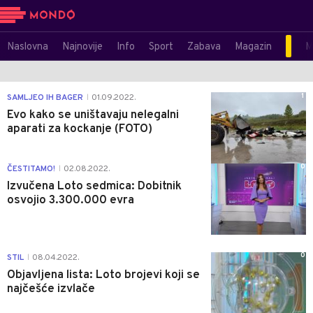
Naslovna
Najnovije
Info
Sport
Zabava
Magazin
M
1
SAMLJEO IH BAGER
01.09.2022.
|
Evo kako se uništavaju nelegalni
aparati za kockanje (FOTO)
0
ČESTITAMO!
02.08.2022.
|
Izvučena Loto sedmica: Dobitnik
osvojio 3.300.000 evra
0
STIL
08.04.2022.
|
Objavljena lista: Loto brojevi koji se
najčešće izvlače