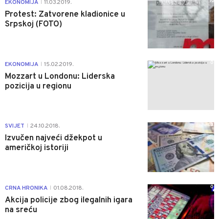
10
EKONOMIJA
11.03.2019.
|
Protest: Zatvorene kladionice u
Srpskoj (FOTO)
0
EKONOMIJA
15.02.2019.
|
Mozzart u Londonu: Liderska
pozicija u regionu
0
SVIJET
24.10.2018.
|
Izvučen najveći džekpot u
američkoj istoriji
0
CRNA HRONIKA
01.08.2018.
|
Akcija policije zbog ilegalnih igara
na sreću