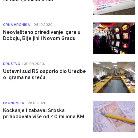
0
CRNA HRONIKA
05.10.2020.
|
Neovlašteno priređivanje igara u
Doboju, Bijeljini i Novom Gradu
0
DRUŠTVO
30.09.2020.
|
Ustavni sud RS osporio dio Uredbe
o igrama na sreću
0
EKONOMIJA
28.01.2020.
|
Kockanje i zabava: Srpska
prihodovala više od 40 miliona KM