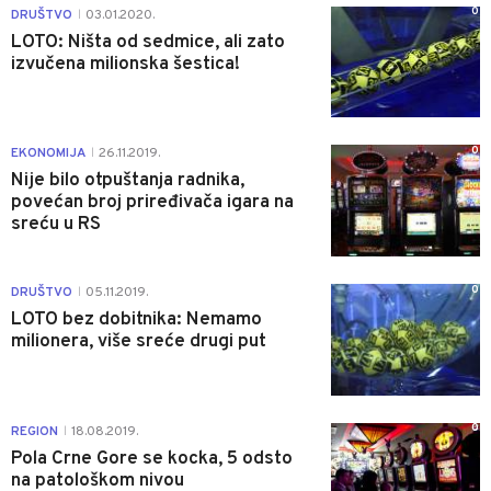
0
DRUŠTVO
03.01.2020.
|
LOTO: Ništa od sedmice, ali zato
izvučena milionska šestica!
0
EKONOMIJA
26.11.2019.
|
Nije bilo otpuštanja radnika,
povećan broj priređivača igara na
sreću u RS
0
DRUŠTVO
05.11.2019.
|
LOTO bez dobitnika: Nemamo
milionera, više sreće drugi put
0
REGION
18.08.2019.
|
Pola Crne Gore se kocka, 5 odsto
na patološkom nivou