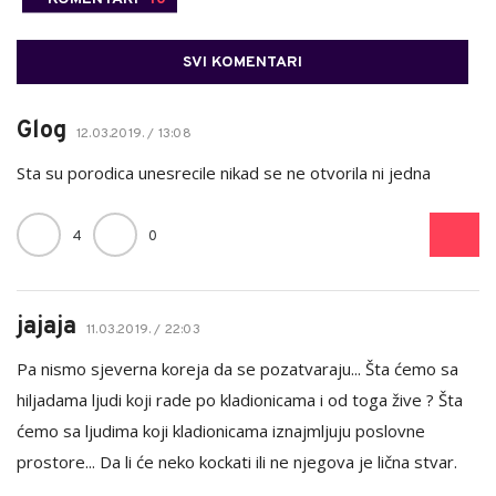
SVI KOMENTARI
Glog
12.03.2019. / 13:08
Sta su porodica unesrecile nikad se ne otvorila ni jedna
4
0
jajaja
11.03.2019. / 22:03
Pa nismo sjeverna koreja da se pozatvaraju... Šta ćemo sa
hiljadama ljudi koji rade po kladionicama i od toga žive ? Šta
ćemo sa ljudima koji kladionicama iznajmljuju poslovne
prostore... Da li će neko kockati ili ne njegova je lična stvar.