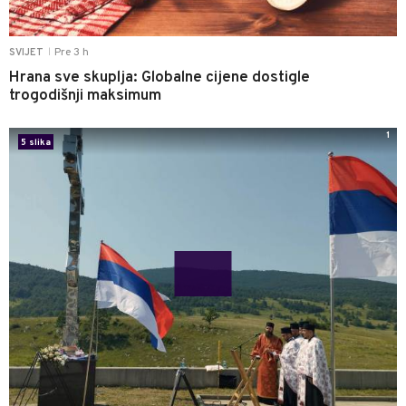
Pre 3 h
SVIJET
|
Hrana sve skuplja: Globalne cijene dostigle
trogodišnji maksimum
1
5 slika