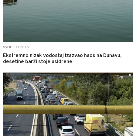
Pre 1 h
SVIJET
|
Ekstremno nizak vodostaj izazvao haos na Dunavu,
desetine barži stoje usidrene
0