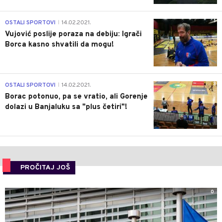
1
OSTALI SPORTOVI
14.02.2021.
|
Vujović poslije poraza na debiju: Igrači
Borca kasno shvatili da mogu!
3
OSTALI SPORTOVI
14.02.2021.
|
Borac potonuo, pa se vratio, ali Gorenje
dolazi u Banjaluku sa "plus četiri"!
PROČITAJ JOŠ
0