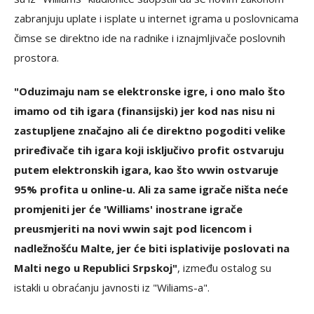
zabranjuju uplate i isplate u internet igrama u poslovnicama
čimse se direktno ide na radnike i iznajmljivače poslovnih
prostora.
"Oduzimaju nam se elektronske igre, i ono malo što
imamo od tih igara (finansijski) jer kod nas nisu ni
zastupljene značajno ali će direktno pogoditi velike
priređivače tih igara koji isključivo profit ostvaruju
putem elektronskih igara, kao što wwin ostvaruje
95% profita u online-u. Ali za same igrače ništa neće
promjeniti jer će 'Williams' inostrane igrače
preusmjeriti na novi wwin sajt pod licencom i
nadležnošću Malte, jer će biti isplativije poslovati na
Malti nego u Republici Srpskoj"
, između ostalog su
istakli u obraćanju javnosti iz "Wiliams-a".