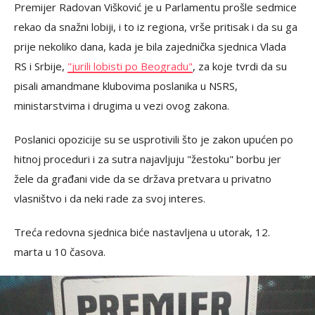
Premijer Radovan Višković je u Parlamentu prošle sedmice
rekao da snažni lobiji, i to iz regiona, vrše pritisak i da su ga
prije nekoliko dana, kada je bila zajednička sjednica Vlada
RS i Srbije,
"jurili lobisti po Beogradu"
, za koje tvrdi da su
pisali amandmane klubovima poslanika u NSRS,
ministarstvima i drugima u vezi ovog zakona.
Poslanici opozicije su se usprotivili što je zakon upućen po
hitnoj proceduri i za sutra najavljuju "žestoku" borbu jer
žele da građani vide da se država pretvara u privatno
vlasništvo i da neki rade za svoj interes.
Treća redovna sjednica biće nastavljena u utorak, 12.
marta u 10 časova.