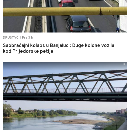
Pre 3 h
DRUŠTVO
|
Saobraćajni kolaps u Banjaluci: Duge kolone vozila
kod Prijedorske petlje
0