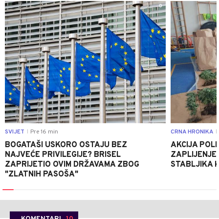
0
SVIJET
Pre 16 min
CRNA HRONIKA
|
|
BOGATAŠI USKORO OSTAJU BEZ
AKCIJA POLIC
NAJVEĆE PRIVILEGIJE? BRISEL
ZAPLIJENJEN
ZAPRIJETIO OVIM DRŽAVAMA ZBOG
STABLJIKA 
"ZLATNIH PASOŠA"
KOMENTARI
10