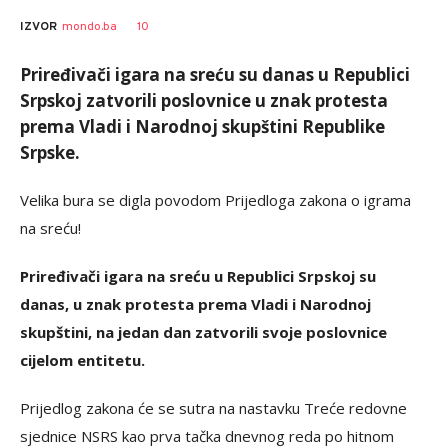
Zoran
AUTOR
10
IZVOR
mondo.ba
Pajčin
Priređivači igara na sreću su danas u Republici
Srpskoj zatvorili poslovnice u znak protesta
prema Vladi i Narodnoj skupštini Republike
Srpske.
Velika bura se digla povodom Prijedloga zakona o igrama
na sreću!
Priređivači igara na sreću u Republici Srpskoj su
danas, u znak protesta prema Vladi i Narodnoj
skupštini, na jedan dan zatvorili svoje poslovnice
cijelom entitetu.
Prijedlog zakona će se sutra na nastavku Treće redovne
sjednice NSRS kao prva tačka dnevnog reda po hitnom