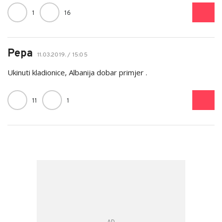
1
16
Pepa
11.03.2019. / 15:05
Ukinuti kladionice, Albanija dobar primjer .
11
1