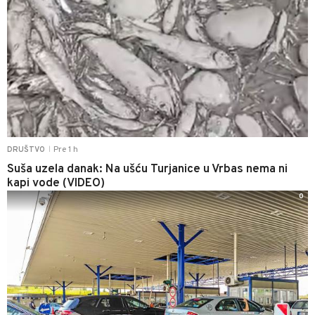
Pre 1 h
DRUŠTVO
|
Suša uzela danak: Na ušću Turjanice u Vrbas nema ni
kapi vode (VIDEO)
0