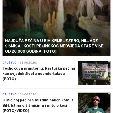
NAJDUŽA PEĆINA U BIH KRIJE JEZERO, HILJADE
ŠIŠMIŠA I KOSTI PEĆINSKOG MEDVJEDA STARE VIŠE
OD 20.000 GODINA (FOTO)
0
DRUŠTVO
28.06.2026.
|
Teslić čuva praistoriju: Rastuška pećina
kao svjedok života neandertalaca
(FOTO)
0
DRUŠTVO
06.06.2026.
|
U Mićinoj pećini s mladim naučnikom iz
BiH: Istina o šišmišima i mitu o kosi
(FOTO/VIDEO)