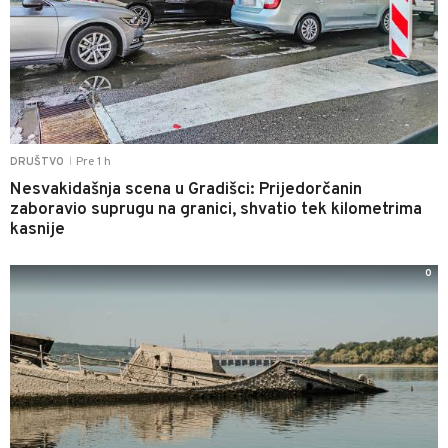
Pre 1 h
DRUŠTVO
|
Nesvakidašnja scena u Gradišci: Prijedorčanin
zaboravio suprugu na granici, shvatio tek kilometrima
kasnije
0