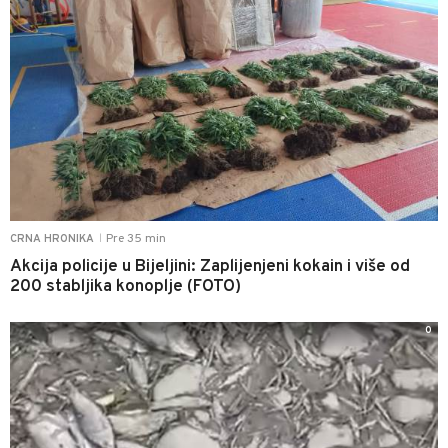
Pre 35 min
CRNA HRONIKA
|
Akcija policije u Bijeljini: Zaplijenjeni kokain i više od
200 stabljika konoplje (FOTO)
0