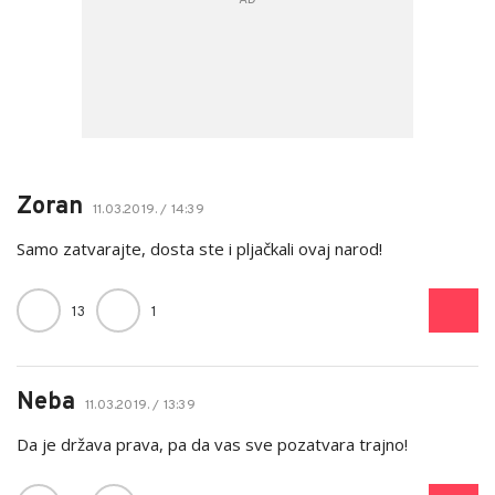
Zoran
11.03.2019. / 14:39
Samo zatvarajte, dosta ste i pljačkali ovaj narod!
13
1
Neba
11.03.2019. / 13:39
Da je država prava, pa da vas sve pozatvara trajno!