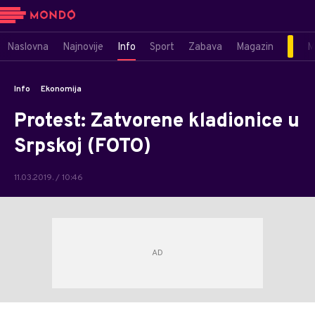
Naslovna
Najnovije
Info
Sport
Zabava
Magazin
M
Info
Ekonomija
Protest: Zatvorene kladionice u
Srpskoj (FOTO)
11.03.2019. / 10:46