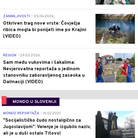
0
ZANIMLJIVOSTI
05.06.2026.
|
Otkriven trag nove vrste: Čovječja
ribica mogla bi ponijeti ime po Krajini
(VIDEO)
0
REGION
29.05.2026.
|
Sam među vukovima i šakalima:
Nevjerovatna reportaža o jedinom
stanovniku zaboravljenog zaseoka u
Dalmaciji (VIDEO)
MONDO U SLOVENIJI
4
MONDO REPORTAŽA
16.02.2021.
|
"Socijalističko čudo nostalgično za
Jugoslavijom": Velenje je izgubilo naziv,
ali je u duši ostalo Titovo!