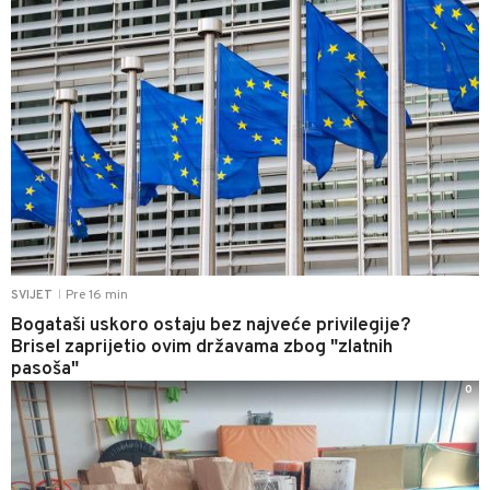
Pre 16 min
SVIJET
|
Bogataši uskoro ostaju bez najveće privilegije?
Brisel zaprijetio ovim državama zbog "zlatnih
pasoša"
0