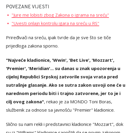
POVEZANE VIJESTI
"Jure me lobisti zbog Zakona o igrama na sreću"
"Uvesti onlajn kontrolu igara na sreću u RS"
Priređivači na sreću, ipak tvrde da je sve što se tiče
prijedloga zakona sporno.
"Najveće kladionice, 'Wwin', 'Bet Live', 'Mozzart',
'Premier', 'Meridian'... su danas u znak upozorenja u
cijeloj Republici Srpskoj zatvorile svoja vrata pred
sutrašnje glasanje. Ako se sutra zakon usvoji one će u
narednom periodu biti i trajno zatvorene, jer to je i
cilj ovog zakona"
, rekao je za MONDO Toni Boras,
službenik za odnose sa javnošću "Premier" kladionice.
Slično su nam rekli i predstavnici kladionice "Mozzart", dok
su iz "Williams" kladionice saopštili da se novim zakonom