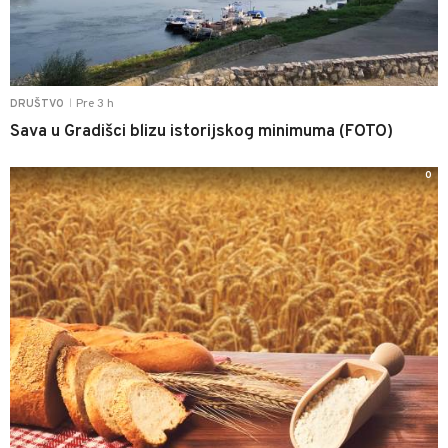
Pre 3 h
DRUŠTVO
|
Sava u Gradišci blizu istorijskog minimuma (FOTO)
0