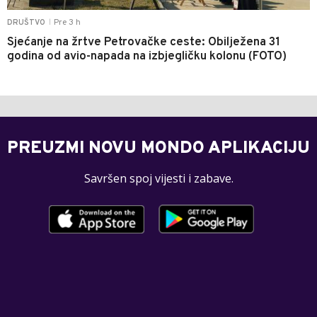
Pre 3 h
DRUŠTVO
|
Sjećanje na žrtve Petrovačke ceste: Obilježena 31
godina od avio-napada na izbjegličku kolonu (FOTO)
PREUZMI NOVU MONDO APLIKACIJU
Savršen spoj vijesti i zabave.