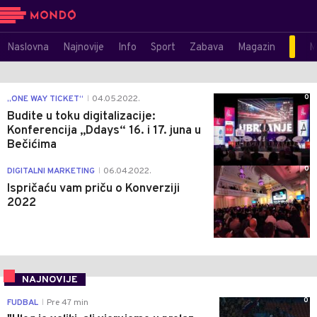
Naslovna
Najnovije
Info
Sport
Zabava
Magazin
M
0
„ONE WAY TICKET“
04.05.2022.
|
Budite u toku digitalizacije:
Konferencija „Ddays“ 16. i 17. juna u
Bečićima
0
DIGITALNI MARKETING
06.04.2022.
|
Ispričaću vam priču o Konverziji
2022
NAJNOVIJE
0
FUDBAL
Pre 47 min
|