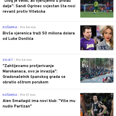
"Ulog je veliki, ali vjerujemo u prolaz
dalje": Sandi Ogrinec svjestan šta nosi
revanš protiv Vitebska
0
KOŠARKA
Pre 54 min
|
Bivša vjerenica traži 50 miliona dolara
od Luke Dončića
0
SVIJET
Pre 54 min
|
"Zahtijevamo protjerivanje
Marokanaca, ovo je invazija":
Gradonačelnik španskog grada se
obratio oštrom porukom
0
KOŠARKA
Pre 57 min
|
Alen Smailagić ima novi klub: "Više mu
nudio Partizan"