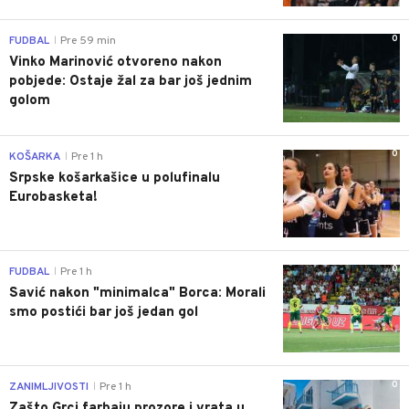
0
FUDBAL
Pre 59 min
|
Vinko Marinović otvoreno nakon
pobjede: Ostaje žal za bar još jednim
golom
0
KOŠARKA
Pre 1 h
|
Srpske košarkašice u polufinalu
Eurobasketa!
0
FUDBAL
Pre 1 h
|
Savić nakon "minimalca" Borca: Morali
smo postići bar još jedan gol
0
ZANIMLJIVOSTI
Pre 1 h
|
Zašto Grci farbaju prozore i vrata u