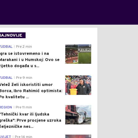
NAJNOVIJE
0
FUDBAL
Pre 2 min
|
Igra se istovremeno i na
Marakani i u Humskoj: Ovo se
rijetko događa u s...
0
FUDBAL
Pre 9 min
|
Velež želi iskoristiti umor
Borca, Ibro Rahimić optimista:
Po kvalitetu ...
0
REGION
Pre 11 min
|
"Tehnički kvar ili ljudska
greška": Prve procjene uzroka
željezničke nes...
0
SVIJET
Pre 14 min
|