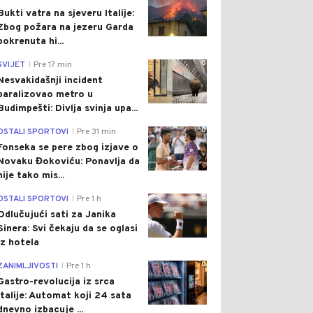
Bukti vatra na sjeveru Italije:
Zbog požara na jezeru Garda
pokrenuta hi...
0
SVIJET
Pre 17 min
|
Nesvakidašnji incident
paralizovao metro u
Budimpešti: Divlja svinja upa...
0
OSTALI SPORTOVI
Pre 31 min
|
Fonseka se pere zbog izjave o
Novaku Đokoviću: Ponavlja da
nije tako mis...
0
OSTALI SPORTOVI
Pre 1 h
|
Odlučujući sati za Janika
Sinera: Svi čekaju da se oglasi
iz hotela
0
ZANIMLJIVOSTI
Pre 1 h
|
Gastro-revolucija iz srca
Italije: Automat koji 24 sata
dnevno izbacuje ...