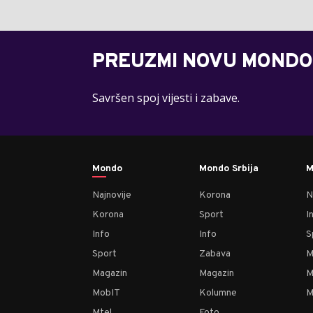
PREUZMI NOVU MONDO
Savršen spoj vijesti i zabave.
Mondo
Mondo Srbija
M
Najnovije
Korona
N
Korona
Sport
I
Info
Info
S
Sport
Zabava
M
Magazin
Magazin
M
MobIT
Kolumne
M
Mtel
Foto