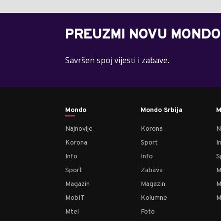
PREUZMI NOVU MONDO
Savršen spoj vijesti i zabave.
Mondo
Mondo Srbija
M
Najnovije
Korona
N
Korona
Sport
I
Info
Info
S
Sport
Zabava
M
Magazin
Magazin
M
MobIT
Kolumne
M
Mtel
Foto