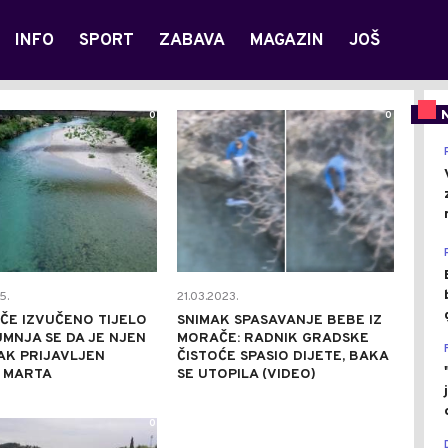
INFO
SPORT
ZABAVA
MAGAZIN
JOŠ
0
0
5.
21.03.2023.
ČE IZVUČENO TIJELO
SNIMAK SPASAVANJE BEBE IZ
UMNJA SE DA JE NJEN
MORAČE: RADNIK GRADSKE
AK PRIJAVLJEN
ČISTOĆE SPASIO DIJETE, BAKA
 MARTA
SE UTOPILA (VIDEO)
0