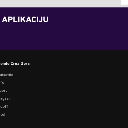
 APLIKACIJU
ondo Crna Gora
ajnovije
nfo
port
agazin
obIT
tel