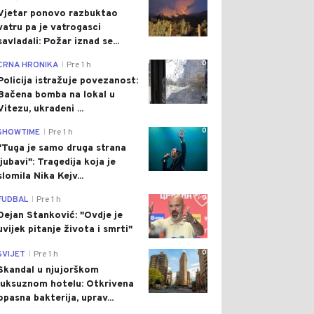
Vjetar ponovo razbuktao
vatru pa je vatrogasci
savladali: Požar iznad se...
0
CRNA HRONIKA
Pre 1 h
|
Policija istražuje povezanost:
Bačena bomba na lokal u
Vitezu, ukradeni ...
0
SHOWTIME
Pre 1 h
|
"Tuga je samo druga strana
ljubavi": Tragedija koja je
slomila Nika Kejv...
0
FUDBAL
Pre 1 h
|
Dejan Stanković: "Ovdje je
uvijek pitanje života i smrti"
0
SVIJET
Pre 1 h
|
Skandal u njujorškom
luksuznom hotelu: Otkrivena
opasna bakterija, uprav...