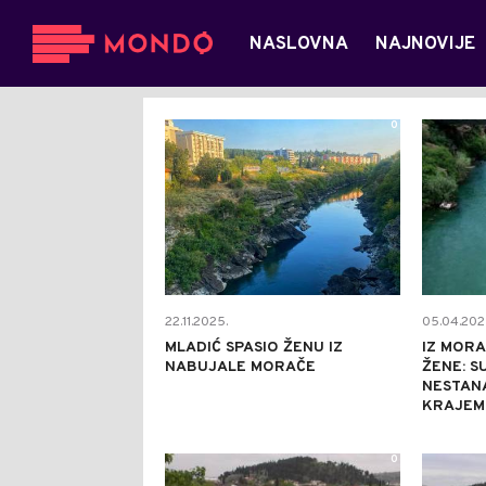
NASLOVNA
NAJNOVIJE
0
22.11.2025.
05.04.202
MLADIĆ SPASIO ŽENU IZ
IZ MORA
NABUJALE MORAČE
ŽENE: S
NESTAN
KRAJEM
0