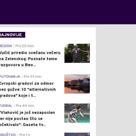
NAJNOVIJE
0
REGION
Pre 25 min
|
Vučić priredio svečanu večeru
za Zelenskog: Poznate teme
razgovora u Beo...
0
PUTOVANJA
Pre 33 min
|
Evropski gradovi za odmor
bez gužve: 10 "alternativnih
gradova" koje i t...
0
FUDBAL
Pre 40 min
|
"Vlahović je još nezaposlen
jer nije postao što se
očekivalo": Gazeta tv...
0
DRUŠTVO
Pre 1 h
|