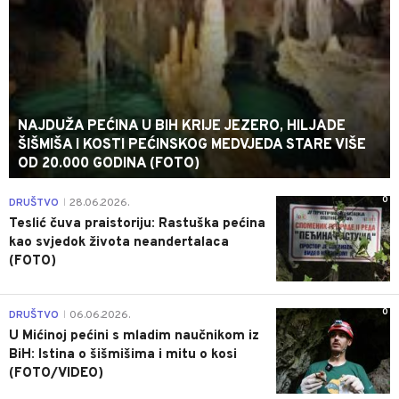
NAJDUŽA PEĆINA U BIH KRIJE JEZERO, HILJADE
ŠIŠMIŠA I KOSTI PEĆINSKOG MEDVJEDA STARE VIŠE
OD 20.000 GODINA (FOTO)
0
DRUŠTVO
28.06.2026.
|
Teslić čuva praistoriju: Rastuška pećina
kao svjedok života neandertalaca
(FOTO)
0
DRUŠTVO
06.06.2026.
|
U Mićinoj pećini s mladim naučnikom iz
BiH: Istina o šišmišima i mitu o kosi
(FOTO/VIDEO)