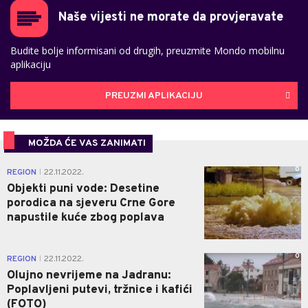
Naše vijesti ne morate da provjeravate
Budite bolje informisani od drugih, preuzmite Mondo mobilnu
aplikaciju
PREUZMI APLIKACIJU
MOŽDA ĆE VAS ZANIMATI
0
REGION
22.11.2022.
|
Objekti puni vode: Desetine
porodica na sjeveru Crne Gore
napustile kuće zbog poplava
0
REGION
22.11.2022.
|
Olujno nevrijeme na Jadranu:
Poplavljeni putevi, tržnice i kafići
(FOTO)