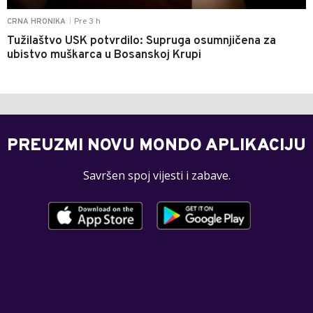
Pre 3 h
CRNA HRONIKA
|
Tužilaštvo USK potvrdilo: Supruga osumnjičena za
ubistvo muškarca u Bosanskoj Krupi
PREUZMI NOVU MONDO APLIKACIJU
Savršen spoj vijesti i zabave.