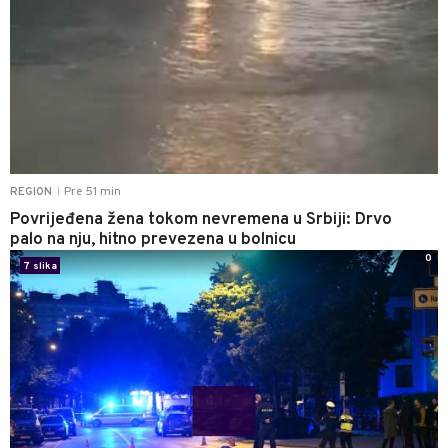
Pre 51 min
REGION
|
Povrijeđena žena tokom nevremena u Srbiji: Drvo
palo na nju, hitno prevezena u bolnicu
0
7 slika