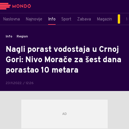
Naslovna
Najnovije
Info
Sport
Zabava
Magazin
M
Info
Region
Nagli porast vodostaja u Crnoj
Gori: Nivo Morače za šest dana
porastao 10 metara
23.11.2022. / 12:26