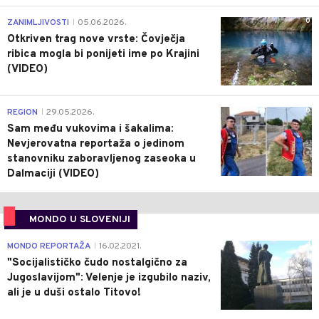
0
ZANIMLJIVOSTI
05.06.2026.
|
Otkriven trag nove vrste: Čovječja
ribica mogla bi ponijeti ime po Krajini
(VIDEO)
0
REGION
29.05.2026.
|
Sam među vukovima i šakalima:
Nevjerovatna reportaža o jedinom
stanovniku zaboravljenog zaseoka u
Dalmaciji (VIDEO)
MONDO U SLOVENIJI
4
MONDO REPORTAŽA
16.02.2021.
|
"Socijalističko čudo nostalgično za
Jugoslavijom": Velenje je izgubilo naziv,
ali je u duši ostalo Titovo!