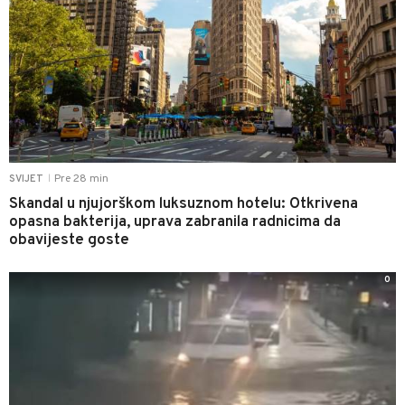
Pre 28 min
SVIJET
|
Skandal u njujorškom luksuznom hotelu: Otkrivena
opasna bakterija, uprava zabranila radnicima da
obavijeste goste
0