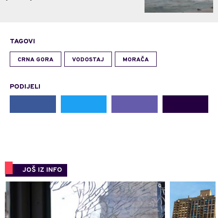
TAGOVI
CRNA GORA
VODOSTAJ
MORAČA
PODIJELI
JOŠ IZ INFO
0