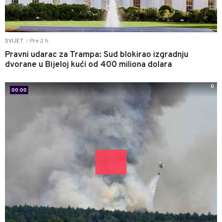
Pre 2 h
SVIJET
|
Pravni udarac za Trampa: Sud blokirao izgradnju
dvorane u Bijeloj kući od 400 miliona dolara
0
00:00