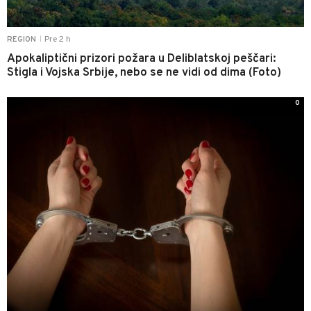
Pre 2 h
REGION
|
Apokaliptični prizori požara u Deliblatskoj peščari:
Stigla i Vojska Srbije, nebo se ne vidi od dima (Foto)
0