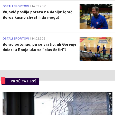
1
OSTALI SPORTOVI
14.02.2021.
|
Vujović poslije poraza na debiju: Igrači
Borca kasno shvatili da mogu!
3
OSTALI SPORTOVI
14.02.2021.
|
Borac potonuo, pa se vratio, ali Gorenje
dolazi u Banjaluku sa "plus četiri"!
PROČITAJ JOŠ
0