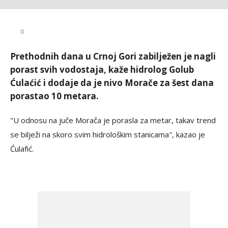
Dušan
AUTOR
0
Volaš
Prethodnih dana u Crnoj Gori zabilježen je nagli
porast svih vodostaja, kaže hidrolog Golub
Ćulaćić i dodaje da je nivo Morače za šest dana
porastao 10 metara.
"U odnosu na juče Morača je porasla za metar, takav trend
se bilježi na skoro svim hidrološkim stanicama", kazao je
Ćulafić.