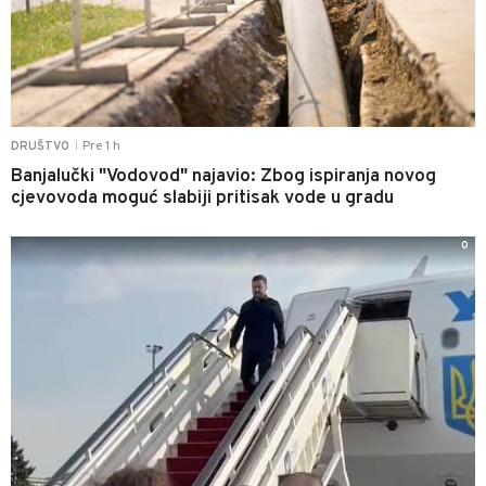
Pre 1 h
DRUŠTVO
|
Banjalučki "Vodovod" najavio: Zbog ispiranja novog
cjevovoda moguć slabiji pritisak vode u gradu
0