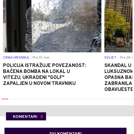
CRNA HRONIKA
Pre 10 min
SVIJET
Pre 28 m
|
|
POLICIJA ISTRAŽUJE POVEZANOST:
SKANDAL U 
BAČENA BOMBA NA LOKAL U
LUKSUZNOM 
VITEZU, UKRADENI "GOLF"
OPASNA BAK
ZAPALJEN U NOVOM TRAVNIKU
ZABRANILA 
OBAVIJESTE
KOMENTARI
0
SVI KOMENTARI