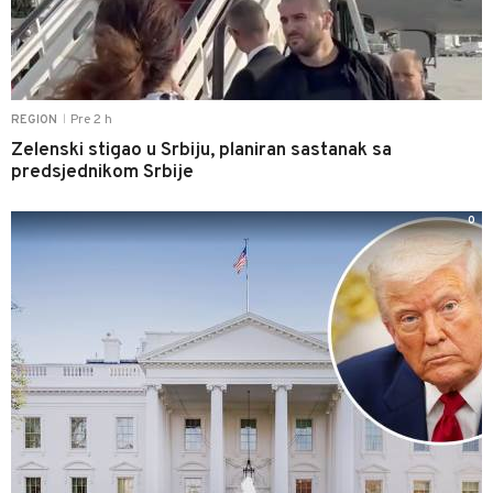
Pre 2 h
REGION
|
Zelenski stigao u Srbiju, planiran sastanak sa
predsjednikom Srbije
0