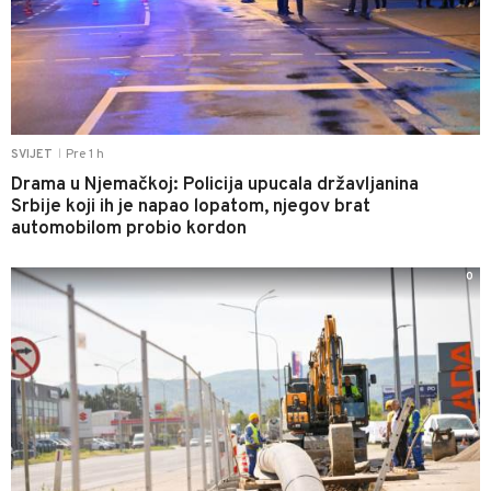
Pre 1 h
SVIJET
|
Drama u Njemačkoj: Policija upucala državljanina
Srbije koji ih je napao lopatom, njegov brat
automobilom probio kordon
0