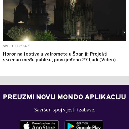
Pre 14 h
SVIJET
|
Horor na festivalu vatrometa u Španiji: Projektil
skrenuo među publiku, povrijeđeno 27 ljudi (Video)
PREUZMI NOVU MONDO APLIKACIJU
Savršen spoj vijesti i zabave.