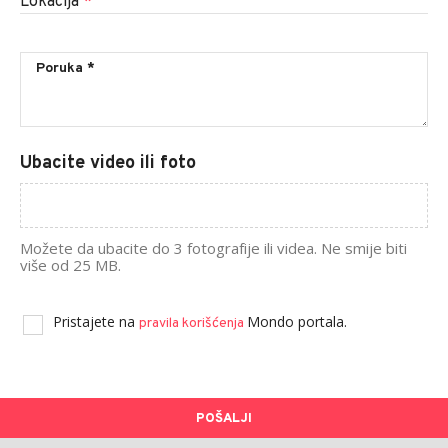
Lokacija
*
Ubacite video ili foto
Možete da ubacite do 3 fotografije ili videa. Ne smije biti
više od 25 MB.
Pristajete na
Mondo portala.
pravila korišćenja
POŠALJI