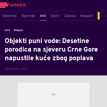
Naslovna
Najnovije
Info
Sport
Zabava
Magazin
M
Info
Region
Objekti puni vode: Desetine
porodica na sjeveru Crne Gore
napustile kuće zbog poplava
22.11.2022. / 22:11