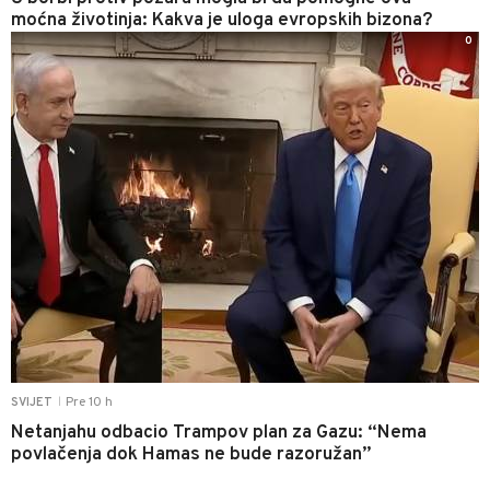
moćna životinja: Kakva je uloga evropskih bizona?
0
Pre 10 h
SVIJET
|
Netanjahu odbacio Trampov plan za Gazu: “Nema
povlačenja dok Hamas ne bude razoružan”