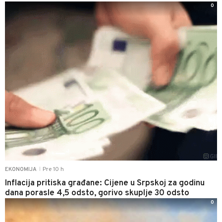
0
Pre 10 h
EKONOMIJA
|
Inflacija pritiska građane: Cijene u Srpskoj za godinu
dana porasle 4,5 odsto, gorivo skuplje 30 odsto
0