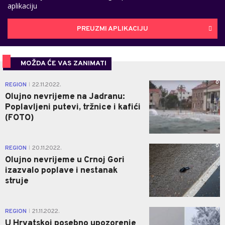
aplikaciju
PREUZMI APLIKACIJU
MOŽDA ĆE VAS ZANIMATI
0
REGION
22.11.2022.
|
Olujno nevrijeme na Jadranu:
Poplavljeni putevi, tržnice i kafići
(FOTO)
0
REGION
20.11.2022.
|
Olujno nevrijeme u Crnoj Gori
izazvalo poplave i nestanak
struje
0
REGION
21.11.2022.
|
U Hrvatskoj posebno upozorenje