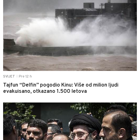
Pre 12 h
SVIJET
|
Tajfun “Delfin” pogodio Kinu: Više od milion ljudi
evakuisano, otkazano 1.500 letova
0