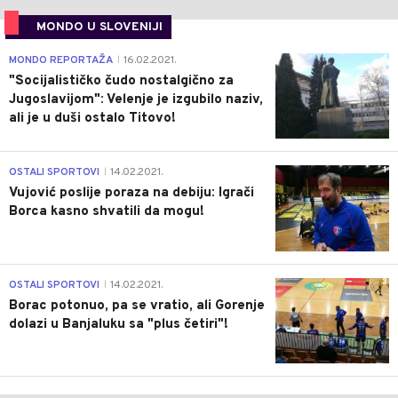
MONDO U SLOVENIJI
4
MONDO REPORTAŽA
16.02.2021.
|
"Socijalističko čudo nostalgično za
Jugoslavijom": Velenje je izgubilo naziv,
ali je u duši ostalo Titovo!
1
OSTALI SPORTOVI
14.02.2021.
|
Vujović poslije poraza na debiju: Igrači
Borca kasno shvatili da mogu!
3
OSTALI SPORTOVI
14.02.2021.
|
Borac potonuo, pa se vratio, ali Gorenje
dolazi u Banjaluku sa "plus četiri"!