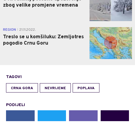
zbog velike promjene vremena
0
REGION
21.11.2022.
|
Treslo se u komšiluku: Zemljotres
pogodio Crnu Goru
TAGOVI
CRNA GORA
NEVRIJEME
POPLAVA
PODIJELI