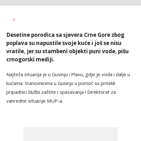
Dušan
AUTOR
0
Volaš
Desetine porodica sa sjevera Crne Gore zbog
poplava su napustile svoje kuće i još se nisu
vratile, jer su stambeni objekti puni vode, pišu
crnogorski mediji.
Najteža situacija je u Gusinju i Plavu, gdje je voda i dalje u
kućama. Stanovnicima u Gusinju u pomoć su pritekli
pripadnici Službi zaštite i spasavanja i Direktorat za
vanredne situacije MUP-a.