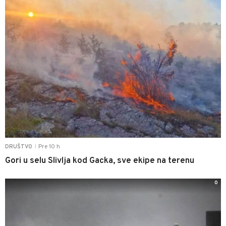
Pre 10 h
DRUŠTVO
|
Gori u selu Slivlja kod Gacka, sve ekipe na terenu
0