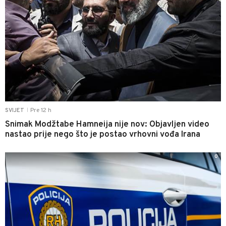
Pre 12 h
SVIJET
|
Snimak Modžtabe Hamneija nije nov: Objavljen video
nastao prije nego što je postao vrhovni vođa Irana
0