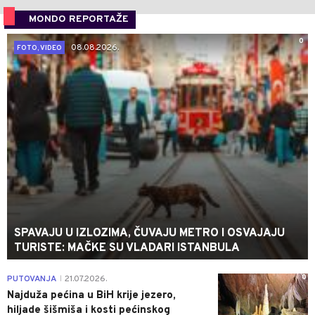
MONDO REPORTAŽE
0
08.08.2026.
FOTO, VIDEO
SPAVAJU U IZLOZIMA, ČUVAJU METRO I OSVAJAJU
TURISTE: MAČKE SU VLADARI ISTANBULA
0
PUTOVANJA
21.07.2026.
|
Najduža pećina u BiH krije jezero,
hiljade šišmiša i kosti pećinskog