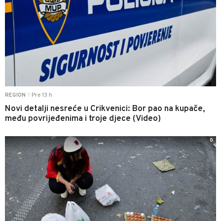
Pre 13 h
REGION
|
Novi detalji nesreće u Crikvenici: Bor pao na kupače,
među povrijeđenima i troje djece (Video)
0