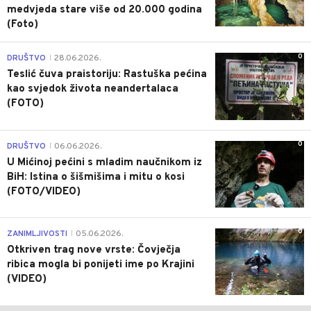
medvjeda stare više od 20.000 godina
(Foto)
0
DRUŠTVO
28.06.2026.
|
Teslić čuva praistoriju: Rastuška pećina
kao svjedok života neandertalaca
(FOTO)
0
DRUŠTVO
06.06.2026.
|
U Mićinoj pećini s mladim naučnikom iz
BiH: Istina o šišmišima i mitu o kosi
(FOTO/VIDEO)
0
ZANIMLJIVOSTI
05.06.2026.
|
Otkriven trag nove vrste: Čovječja
ribica mogla bi ponijeti ime po Krajini
(VIDEO)