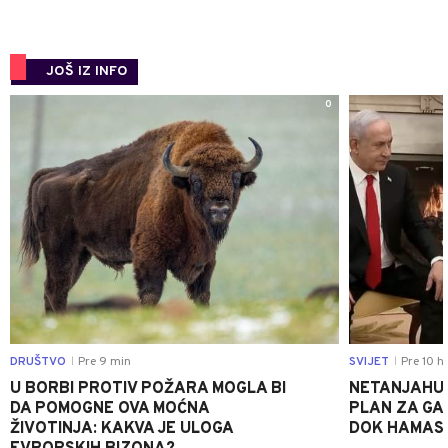
JOŠ IZ INFO
0
DRUŠTVO
Pre 9 min
SVIJET
Pre 10 h
|
|
U BORBI PROTIV POŽARA MOGLA BI
NETANJAHU
DA POMOGNE OVA MOĆNA
PLAN ZA GA
ŽIVOTINJA: KAKVA JE ULOGA
DOK HAMAS