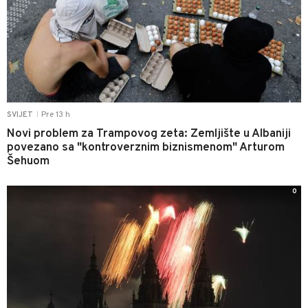
Pre 13 h
SVIJET
|
Novi problem za Trampovog zeta: Zemljište u Albaniji
povezano sa "kontroverznim biznismenom" Arturom
Šehuom
0