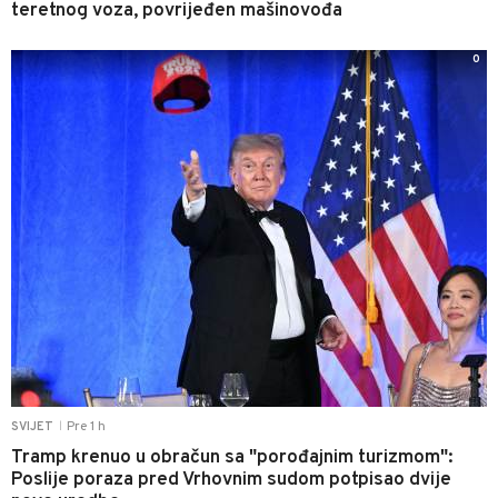
teretnog voza, povrijeđen mašinovođa
0
Pre 1 h
SVIJET
|
Tramp krenuo u obračun sa "porođajnim turizmom":
Poslije poraza pred Vrhovnim sudom potpisao dvije