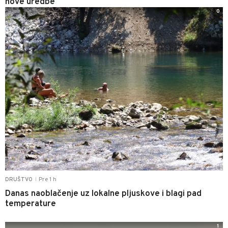
nove uredbe
0
Pre 1 h
DRUŠTVO
|
Danas naoblačenje uz lokalne pljuskove i blagi pad
temperature
1