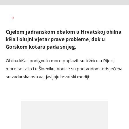
Dušan
AUTOR
0
Volaš
Cijelom jadranskom obalom u Hrvatskoj obilna
kiša i olujni vjetar prave probleme, dok u
Gorskom kotaru pada snijeg.
Obilna kiša i podignuto more poplavili su tržnicu u Rijeci,
more se izlilo i u Šibeniku, Vodice su pod vodom, odsječena
su zadarska ostrva, javljaju hrvatski mediji.