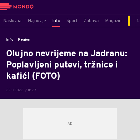
Naslovna
Najnovije
Info
Sport
Zabava
Magazin
M
Info
Region
Olujno nevrijeme na Jadranu:
Poplavljeni putevi, tržnice i
kafići (FOTO)
22.11.2022. / 18:27