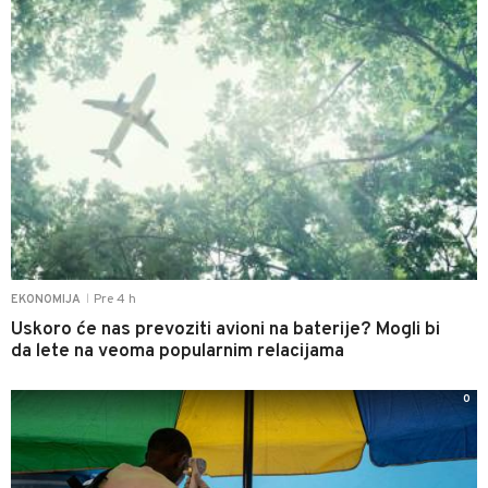
Pre 4 h
EKONOMIJA
|
Uskoro će nas prevoziti avioni na baterije? Mogli bi
da lete na veoma popularnim relacijama
0