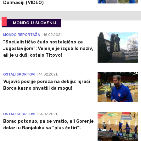
Dalmaciji (VIDEO)
MONDO U SLOVENIJI
4
MONDO REPORTAŽA
16.02.2021.
|
"Socijalističko čudo nostalgično za
Jugoslavijom": Velenje je izgubilo naziv,
ali je u duši ostalo Titovo!
1
OSTALI SPORTOVI
14.02.2021.
|
Vujović poslije poraza na debiju: Igrači
Borca kasno shvatili da mogu!
3
OSTALI SPORTOVI
14.02.2021.
|
Borac potonuo, pa se vratio, ali Gorenje
dolazi u Banjaluku sa "plus četiri"!