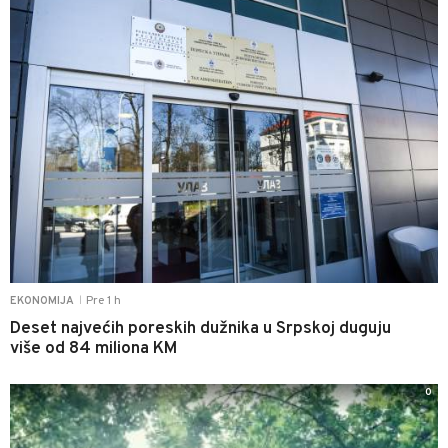
Pre 1 h
EKONOMIJA
|
Deset najvećih poreskih dužnika u Srpskoj duguju
više od 84 miliona KM
0