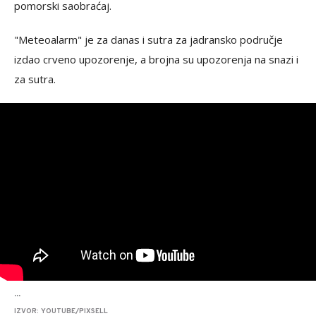
pomorski saobraćaj.
"Meteoalarm" je za danas i sutra za jadransko područje
izdao crveno upozorenje, a brojna su upozorenja na snazi i
za sutra.
...
IZVOR: YOUTUBE/PIXSELL