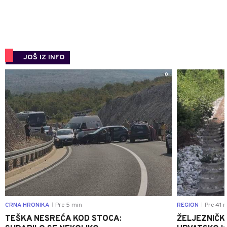
JOŠ IZ INFO
0
CRNA HRONIKA
Pre 5 min
REGION
Pre 41 
|
|
TEŠKA NESREĆA KOD STOCA:
ŽELJEZNIČK