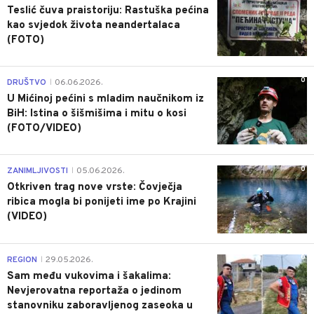
Teslić čuva praistoriju: Rastuška pećina
kao svjedok života neandertalaca
(FOTO)
0
DRUŠTVO
06.06.2026.
|
U Mićinoj pećini s mladim naučnikom iz
BiH: Istina o šišmišima i mitu o kosi
(FOTO/VIDEO)
0
ZANIMLJIVOSTI
05.06.2026.
|
Otkriven trag nove vrste: Čovječja
ribica mogla bi ponijeti ime po Krajini
(VIDEO)
0
REGION
29.05.2026.
|
Sam među vukovima i šakalima:
Nevjerovatna reportaža o jedinom
stanovniku zaboravljenog zaseoka u