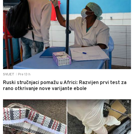
Pre 13 h
SVIJET
|
Ruski stručnjaci pomažu u Africi: Razvijen prvi test za
rano otkrivanje nove varijante ebole
0