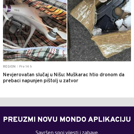
Pre 14 h
REGION
|
Nevjerovatan slučaj u Nišu: Muškarac htio dronom da
prebaci napunjen pištolj u zatvor
PREUZMI NOVU MONDO APLIKACIJU
Savršen spoj vijesti i zabave.