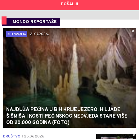
POŠALJI
MONDO REPORTAŽE
0
21.07.2026.
PUTOVANJA
NAJDUŽA PEĆINA U BIH KRIJE JEZERO, HILJADE
ŠIŠMIŠA I KOSTI PEĆINSKOG MEDVJEDA STARE VIŠE
OD 20.000 GODINA (FOTO)
0
DRUŠTVO
28.06.2026.
|