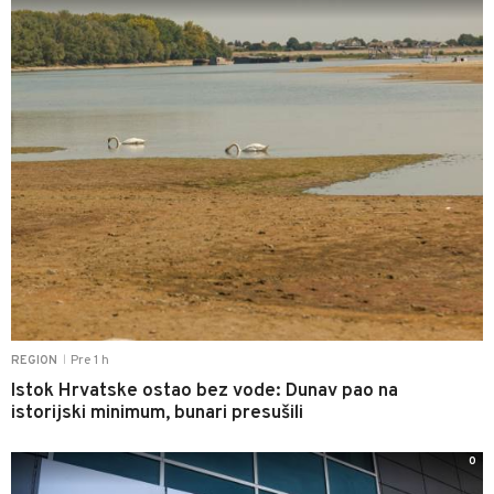
Pre 1 h
REGION
|
Istok Hrvatske ostao bez vode: Dunav pao na
istorijski minimum, bunari presušili
0