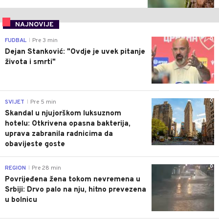
NAJNOVIJE
0
FUDBAL
Pre 3 min
|
Dejan Stanković: "Ovdje je uvek pitanje
života i smrti"
0
SVIJET
Pre 5 min
|
Skandal u njujorškom luksuznom
hotelu: Otkrivena opasna bakterija,
uprava zabranila radnicima da
obavijeste goste
0
REGION
Pre 28 min
|
Povrijeđena žena tokom nevremena u
Srbiji: Drvo palo na nju, hitno prevezena
u bolnicu