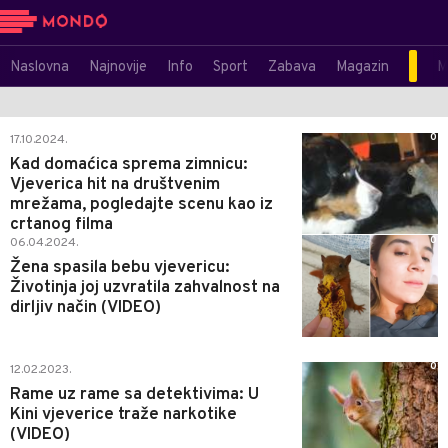
Naslovna
Najnovije
Info
Sport
Zabava
Magazin
M
0
17.10.2024.
Kad domaćica sprema zimnicu:
Vjeverica hit na društvenim
mrežama, pogledajte scenu kao iz
crtanog filma
0
06.04.2024.
Žena spasila bebu vjevericu:
Životinja joj uzvratila zahvalnost na
dirljiv način (VIDEO)
0
12.02.2023.
Rame uz rame sa detektivima: U
Kini vjeverice traže narkotike
(VIDEO)