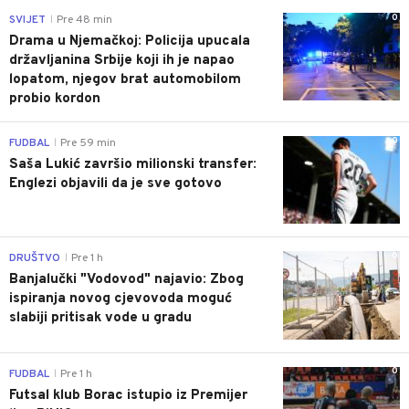
0
SVIJET
Pre 48 min
|
Drama u Njemačkoj: Policija upucala
državljanina Srbije koji ih je napao
lopatom, njegov brat automobilom
probio kordon
0
FUDBAL
Pre 59 min
|
Saša Lukić završio milionski transfer:
Englezi objavili da je sve gotovo
0
DRUŠTVO
Pre 1 h
|
Banjalučki "Vodovod" najavio: Zbog
ispiranja novog cjevovoda moguć
slabiji pritisak vode u gradu
0
FUDBAL
Pre 1 h
|
Futsal klub Borac istupio iz Premijer