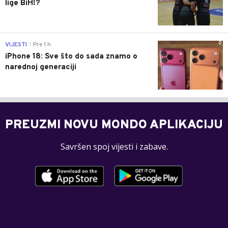
lige BiH!?
0
VIJESTI
Pre 1 h
|
iPhone 18: Sve što do sada znamo o
narednoj generaciji
PREUZMI NOVU MONDO APLIKACIJU
Savršen spoj vijesti i zabave.