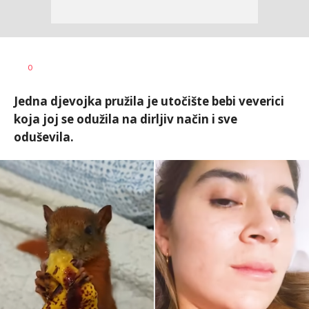
Anja
AUTOR
0
Konstantinović
Jedna djevojka pružila je utočište bebi veverici
koja joj se odužila na dirljiv način i sve
oduševila.