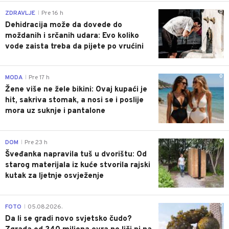
0
ZDRAVLJE
Pre 16 h
|
Dehidracija može da dovede do
moždanih i srčanih udara: Evo koliko
vode zaista treba da pijete po vrućini
0
MODA
Pre 17 h
|
Žene više ne žele bikini: Ovaj kupaći je
hit, sakriva stomak, a nosi se i poslije
mora uz suknje i pantalone
0
DOM
Pre 23 h
|
Šveđanka napravila tuš u dvorištu: Od
starog materijala iz kuće stvorila rajski
kutak za ljetnje osvježenje
0
FOTO
05.08.2026.
|
Da li se gradi novo svjetsko čudo?