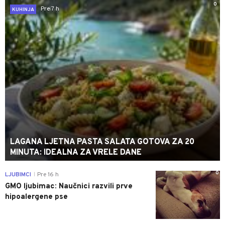
0
Pre 7 h
KUHINJA
LAGANA LJETNA PASTA SALATA GOTOVA ZA 20
MINUTA: IDEALNA ZA VRELE DANE
0
LJUBIMCI
Pre 16 h
|
GMO ljubimac: Naučnici razvili prve
hipoalergene pse