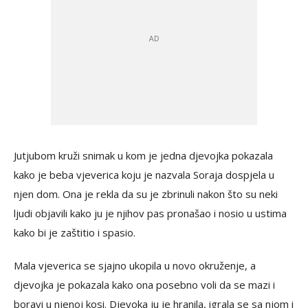
Jutjubom kruži snimak u kom je jedna djevojka pokazala
kako je beba vjeverica koju je nazvala Soraja dospjela u
njen dom. Ona je rekla da su je zbrinuli nakon što su neki
ljudi objavili kako ju je njihov pas pronašao i nosio u ustima
kako bi je zaštitio i spasio.
Mala vjeverica se sjajno ukopila u novo okruženje, a
djevojka je pokazala kako ona posebno voli da se mazi i
boravi u njenoj kosi. Djevoka ju je hranila, igrala se sa njom i