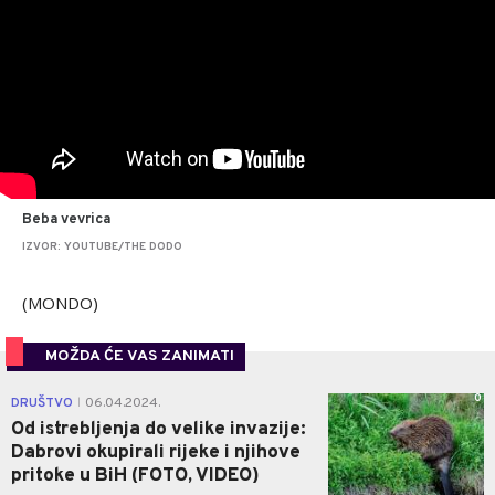
Beba vevrica
IZVOR: YOUTUBE/THE DODO
(MONDO)
MOŽDA ĆE VAS ZANIMATI
0
DRUŠTVO
06.04.2024.
|
Od istrebljenja do velike invazije:
Dabrovi okupirali rijeke i njihove
pritoke u BiH (FOTO, VIDEO)