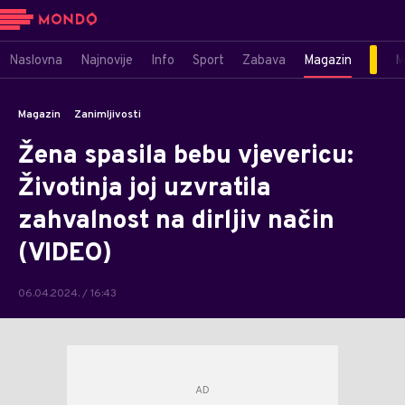
Naslovna
Najnovije
Info
Sport
Zabava
Magazin
M
Magazin
Zanimljivosti
Žena spasila bebu vjevericu:
Životinja joj uzvratila
zahvalnost na dirljiv način
(VIDEO)
06.04.2024. / 16:43