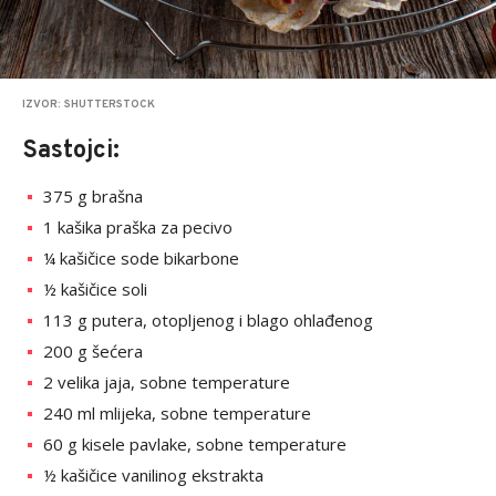
IZVOR: SHUTTERSTOCK
Sastojci:
375 g brašna
1 kašika praška za pecivo
¼ kašičice sode bikarbone
½ kašičice soli
113 g putera, otopljenog i blago ohlađenog
200 g šećera
2 velika jaja, sobne temperature
240 ml mlijeka, sobne temperature
60 g kisele pavlake, sobne temperature
½ kašičice vanilinog ekstrakta