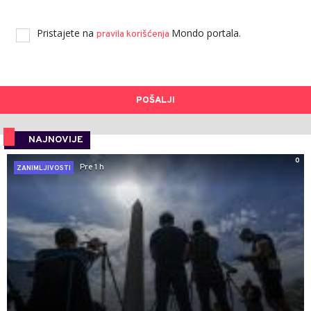
Pristajete na
Mondo portala.
pravila korišćenja
POŠALJI
NAJNOVIJE
0
Pre 1 h
ZANIMLJIVOSTI