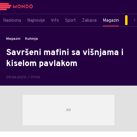
Naslovna
Najnovije
Info
Sport
Zabava
Magazin
M
Magazin
Kuhinja
Savršeni mafini sa višnjama i
kiselom pavlakom
09.06.2025. / 07:00