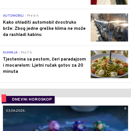
0
AUTOMOBILI
Pre 6 h
|
Kako ohladiti automobil dvostruko
brže: Zbog jedne greške klima ne može
da rashladi kabinu
0
KUHINJA
Pre 7 h
|
Tjestenina sa pestom, čeri paradajzom
i mocarelom: Ljetni ručak gotov za 20
minuta
DNEVNI HOROSKOP
0
03.06.2026.