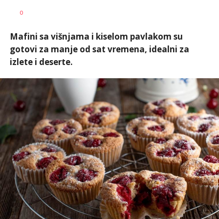
Lena
AUTOR
0
Sudar
Mafini sa višnjama i kiselom pavlakom su
gotovi za manje od sat vremena, idealni za
izlete i deserte.