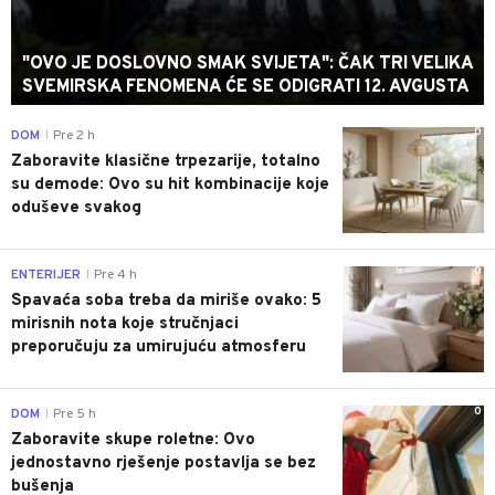
"OVO JE DOSLOVNO SMAK SVIJETA": ČAK TRI VELIKA
SVEMIRSKA FENOMENA ĆE SE ODIGRATI 12. AVGUSTA
0
DOM
Pre 2 h
|
Zaboravite klasične trpezarije, totalno
su demode: Ovo su hit kombinacije koje
oduševe svakog
0
ENTERIJER
Pre 4 h
|
Spavaća soba treba da miriše ovako: 5
mirisnih nota koje stručnjaci
preporučuju za umirujuću atmosferu
0
DOM
Pre 5 h
|
Zaboravite skupe roletne: Ovo
jednostavno rješenje postavlja se bez
bušenja