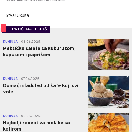
IZVOR: INSTAGRAM/COOKFASTEATWELL
StvarUkusa
PROČITAJTE JOŠ
0
KUHINJA
08.06.2025.
|
Meksička salata sa kukuruzom,
kupusom i paprikom
0
KUHINJA
07.06.2025.
|
Domaći sladoled od kafe koji svi
vole
1
KUHINJA
06.06.2025.
|
Najbolji recept za mekike sa
kefirom