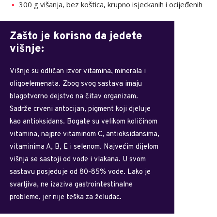
300 g višanja, bez koštica, krupno isjeckanih i ocijeđenih
Zašto je korisno da jedete
višnje:
Višnje su odličan izvor vitamina, minerala i
oligoelemenata. Zbog svog sastava imaju
blagotvorno dejstvo na čitav organizam.
Sadrže crveni antocijan, pigment koji djeluje
kao antioksidans. Bogate su velikom količinom
vitamina, najpre vitaminom C, antioksidansima,
vitaminima A, B, E i selenom. Najvećim dijelom
višnja se sastoji od vode i vlakana. U svom
sastavu posjeduje od 80-85% vode. Lako je
svarljiva, ne izaziva gastrointestinalne
probleme, jer nije teška za želudac.