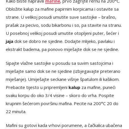
Kako biste napravili
mafine
, prvo zagrijte rernu na 200°C.
Obložite kalup za mafine papirnim korpicama i ostavite sa
strane. U velikoj posudi umutite suve sastojke – brašno,
prašak za pecivo, sodu bikarbonu i so, pa stavite na stranu.
U posebnoj velikoj posudi umutite otopljeni puter, šećer i
jaja
dok se dobro ne sjedine. Dodajte mlijeko, pavlaku i
ekstrakt badema, pa ponovo miješajte dok se ne sjedine.
Sipajte vlažne sastojke u posudu sa suvim sastojcima i
miješajte samo dok se ne sjedine (izbjegavajte preterano
miješanje). Umiješajte seckane višnje špatulom ili kašikom.
Prebacite tijesto u pripremljeni
kalup
za mafine, puneći
svaku korpu do oko 3/4 visine – skoro do vrha. Pospite
krupnim šećerom površinu mafina. Pecite na 200°C 20 do
22 minuta.
Mafini su gotovi kada vrhovi porumene, a čačkalica ubačena