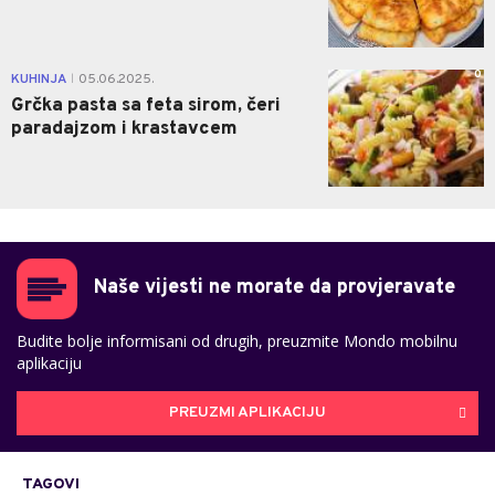
0
KUHINJA
05.06.2025.
|
Grčka pasta sa feta sirom, čeri
paradajzom i krastavcem
Naše vijesti ne morate da provjeravate
Budite bolje informisani od drugih, preuzmite Mondo mobilnu
aplikaciju
PREUZMI APLIKACIJU
TAGOVI