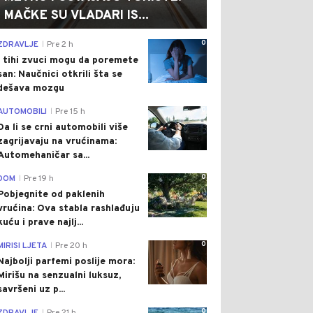
MAČKE SU VLADARI IS...
0
ZDRAVLJE
Pre 2 h
|
I tihi zvuci mogu da poremete
san: Naučnici otkrili šta se
dešava mozgu
0
AUTOMOBILI
Pre 15 h
|
Da li se crni automobili više
zagrijavaju na vrućinama:
Automehaničar sa...
0
DOM
Pre 19 h
|
Pobjegnite od paklenih
vrućina: Ova stabla rashlađuju
kuću i prave najlj...
0
MIRISI LJETA
Pre 20 h
|
Najbolji parfemi poslije mora:
Mirišu na senzualni luksuz,
savršeni uz p...
0
|