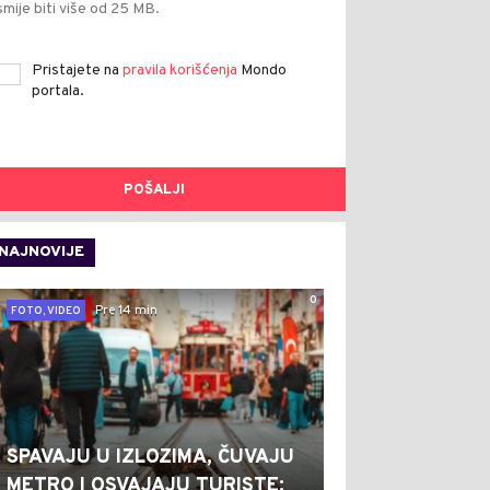
smije biti više od 25 MB.
Pristajete na
pravila korišćenja
Mondo
portala.
POŠALJI
NAJNOVIJE
0
Pre 14 min
FOTO, VIDEO
SPAVAJU U IZLOZIMA, ČUVAJU
METRO I OSVAJAJU TURISTE: