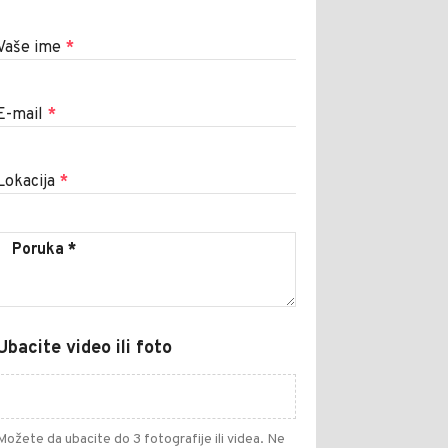
Vaše ime
*
E-mail
*
Lokacija
*
Ubacite video ili foto
Možete da ubacite do 3 fotografije ili videa. Ne