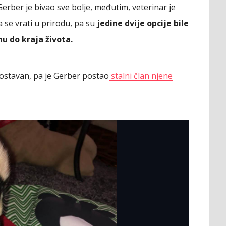
erber je bivao sve bolje, međutim, veterinar je
 se vrati u prirodu, pa su
jedine dvije opcije bile
mu do kraja života.
nostavan, pa je Gerber postao
stalni član njene