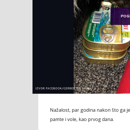
POG
IZVOR: FACEBOOK/GERBER THE SKUNK
Nažalost, par godina nakon što ga je u
pamte i vole, kao prvog dana.