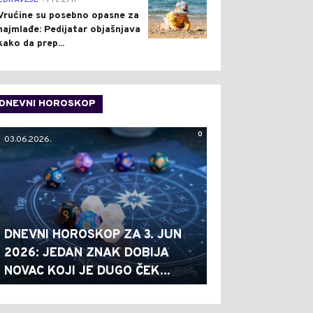
ZDRAVLJE
Pre 21 h
Vrućine su posebno opasne za
najmlađe: Pedijatar objašnjava
kako da prep...
DNEVNI HOROSKOP
0
03.06.2026.
DNEVNI HOROSKOP ZA 3. JUN
2026: JEDAN ZNAK DOBIJA
NOVAC KOJI JE DUGO ČEK...