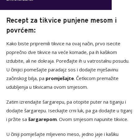
Recept za tikvice punjene mesom i
povrćem:
Kako biste pripremili tikvice na ovaj način, prvo isecite
poprečno dve tikvice na veće komade, pa ih kašikom
izdubite, ali ne dokraja. Poređajte ih u vatrostalnu posudu.
U činijici pomešajte paradajz sos i dodajte mješavinu
začinskog bilja, pa
promješajte
. Četkicom premažite
udubljenja u tikvicama ovom smjesom.
Zatim izrendajte šargarepu, pa otopite puter na tiganju i
dodajte šargarepu. Iseckajte crni luk, pa ga dodajte u tiganj
i pržite sa
šargarepom
. Ovom smjesom napunite tikvice.
U činiji pomješajte mljeveno meso, jedno jaje i kašiku