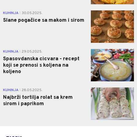
0
KUHINJA
30.05.2025.
|
Slane pogačice sa makom i sirom
0
KUHINJA
29.05.2025.
|
Spasovdanska cicvara - recept
koji se prenosi s koljena na
koljeno
0
KUHINJA
28.05.2025.
|
Najbrži tortilja rolat sa krem
sirom i paprikom