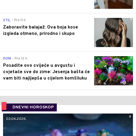
0
STIL
Pre 11 h
|
Zaboravite balajaž: Ova boja kose
izgleda otmeno, prirodno i skupo
0
DOM
Pre 12 h
|
Posadite ovo cvijeće u avgustu i
cvjetaće sve do zime: Jesenja bašta će
vam biti najljepša u cijelom komšiluku
DNEVNI HOROSKOP
0
03.06.2026.