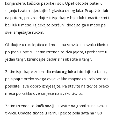
korijandera, kašičicu paprike i soli. Opet otopite puter u
tiganju i zatim isjeckajte 1 glavicu crnog luka. Propržite
luk
na puteru, pa izrendajte ili isjeckajte bijeli luk i ubacite crni i
beli luk u meso. Isjeckajte peršun i dodajte ga u meso pa
sve izmješajte rukom.
Oblikujte u ruci lopticu od mesa pa stavite na svaku tikvicu
po jednu lopticu. Zatim izrendajte dva jajeta, i prebacite u
jedan tanjir. Izrendajte čedar sir i ubacite u tanjir.
Zatim isjeckajte zeleni dio
mladog luka
i dodajte u tanjir,
pa sipajte preko svega dvije kašike majoneza. Pobiberite i
posolite i sve dobro izmješajte. Pa stavite na tikvice preko
mesa po kašiku ove smjese na svaku tikvicu.
Zatim izrendajte
kačkavalj
, i stavite na gomilicu na svaku
tikvicu. Ubacite tikvice u rernu i pecite pola sata na 180