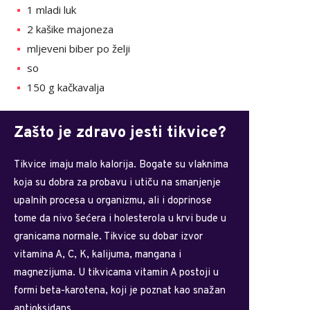
1 mladi luk
2 kašike majoneza
mljeveni biber po želji
so
150 g kačkavalja
Zašto je zdravo jesti tikvice?
Tikvice imaju malo kalorija. Bogate su vlaknima
koja su dobra za probavu i utiču na smanjenje
upalnih procesa u organizmu, ali i doprinose
tome da nivo šećera i holesterola u krvi bude u
granicama normale. Tikvice su dobar izvor
vitamina A, C, K, kalijuma, mangana i
magnezijuma. U tikvicama vitamin A postoji u
formi beta-karotena, koji je poznat kao snažan
antioksidans.