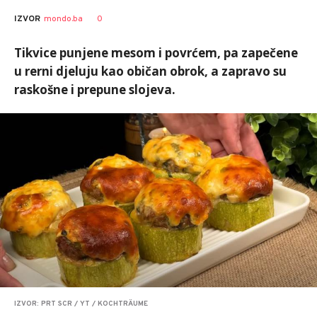
0
IZVOR
mondo.ba
Tikvice punjene mesom i povrćem, pa zapečene
u rerni djeluju kao običan obrok, a zapravo su
raskošne i prepune slojeva.
IZVOR: PRT SCR / YT / KOCHTRÄUME