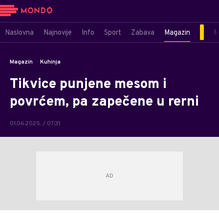
Naslovna
Najnovije
Info
Sport
Zabava
Magazin
M
Magazin
Kuhinja
Tikvice punjene mesom i
povrćem, pa zapečene u rerni
01.06.2025. / 07:31