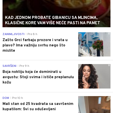
KAD JEDNOM PROBATE GIBANICU SA MLINCIMA,
KLASIČNE KORE VAM VIŠE NEĆE PASTI NA PAMET
0
ZANIMLJIVOSTI
Pre 8 h
|
Zašto Grci farbaju prozore i vrata u
plavo? Ima važniju svrhu nego što
mislite
0
SAVRŠENI
Pre 9 h
|
Boja noktiju koja će dominirati u
avgustu: Stoji svima i ističe preplanulu
kožu
0
DOM
Pre 10 h
|
Mali stan od 25 kvadrata sa savršenim
kupatilom: Svi su oduševljeni