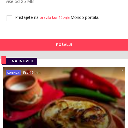
više od 25 MB.
Pristajete na
Mondo portala.
pravila korišćenja
POŠALJI
NAJNOVIJE
0
Pre 49 min
KUHINJA