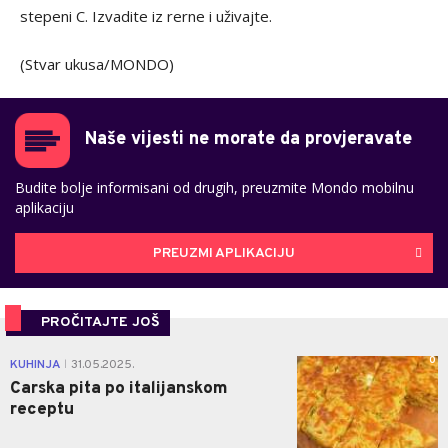
stepeni C. Izvadite iz rerne i uživajte.
(Stvar ukusa/MONDO)
Naše vijesti ne morate da provjeravate
Budite bolje informisani od drugih, preuzmite Mondo mobilnu
aplikaciju
PREUZMI APLIKACIJU
PROČITAJTE JOŠ
0
KUHINJA
31.05.2025.
|
Carska pita po italijanskom
receptu